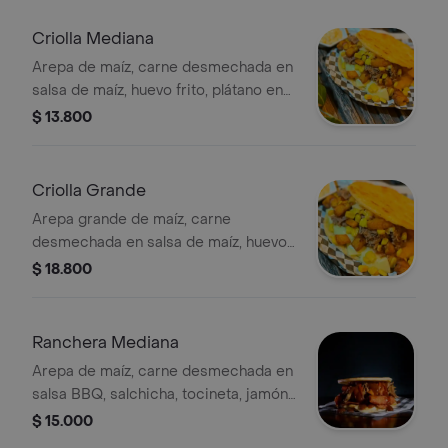
Criolla Mediana
Arepa de maíz, carne desmechada en
salsa de maíz, huevo frito, plátano en
cubitos, maíz tierno y queso
$ 13.800
mozzarella gratinado.
Criolla Grande
Arepa grande de maíz, carne
desmechada en salsa de maíz, huevo
frito, plátano en cubitos, maíz tierno y
$ 18.800
queso mozzarella gratinado.
Ranchera Mediana
Arepa de maíz, carne desmechada en
salsa BBQ, salchicha, tocineta, jamón
de cerdo ahumado y queso
$ 15.000
mozzarella gratinado.