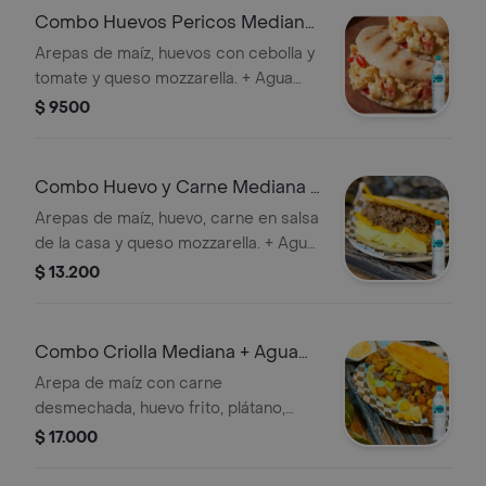
Combo Huevos Pericos Mediana
+ Agua Sin Gas
Arepas de maíz, huevos con cebolla y
tomate y queso mozzarella. + Agua
brisa sin gas 600 ml
$ 9500
Combo Huevo y Carne Mediana +
Agua Sin Gas
Arepas de maíz, huevo, carne en salsa
de la casa y queso mozzarella. + Agua
brisa sin gas 600 ml
$ 13.200
Combo Criolla Mediana + Agua
Sin Gas
Arepa de maíz con carne
desmechada, huevo frito, plátano,
maíz tierno y queso mozzarella + Agua
$ 17.000
Brisa S/Gas 600 ml