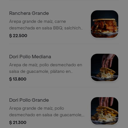
Ranchera Grande
Arepa grande de maíz, carne
desmechada en salsa BBQ, salchicha,
tocineta, jamón de cerdo ahumado y
$ 22.500
queso mozzarella gratinado.
Dori Pollo Mediana
Arepa de maíz, pollo desmechado en
salsa de guacamole, plátano en
cubitos, doritos, pico de gallo y queso
$ 13.800
mozzarella gratinado.
Dori Pollo Grande
Arepa grande de maíz, pollo
desmechado en salsa de guacamole,
plátano en cubitos, doritos, pico de
$ 21.300