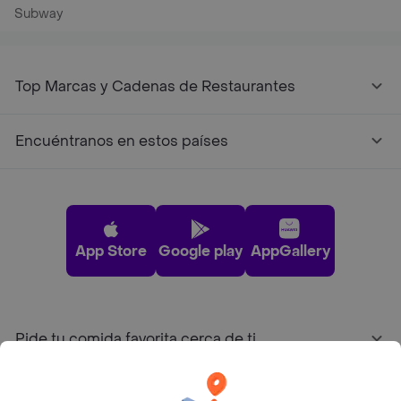
Subway
Top Marcas y Cadenas de Restaurantes
Encuéntranos en estos países
App Store
Google play
AppGallery
Pide tu comida favorita cerca de ti
Categorías