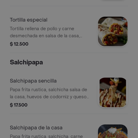
Tortilla especial
Tortilla rellena de pollo y carne
desmechada en salsa de la casa,
platano maduro en cubitos, maiz
$ 12.500
tierno y queso mozzarella gratinado.
Salchipapa
Salchipapa sencilla
Papa frita rustica, salchicha salsa de
la casa, huevos de codorniz y queso
mozzarella gratinado.
$ 17.500
Salchipapa de la casa
Papa frita rustica, salchicha, carne