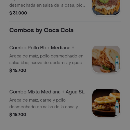
desmechada en salsa de la casa, pico
de gallo, huevos de codorniz, salsas
$ 31.000
de la casa y queso mozzarella
gratinado.
Combos by Coca Cola
Combo Pollo Bbq Mediana +
Agua Sin Gas
Arepa de maíz, pollo desmechado en
salsa bbq, huevo de codorniz y queso
mozzarella gratinado. + Agua brisa sin
$ 15.700
gas 600 ml
Combo Mixta Mediana + Agua Sin
Gas
Arepa de maíz, carne y pollo
desmechado en salsa de la casa y
queso mozzarella gratinado. + Agua
$ 15.700
brisa sin gas 600 ml