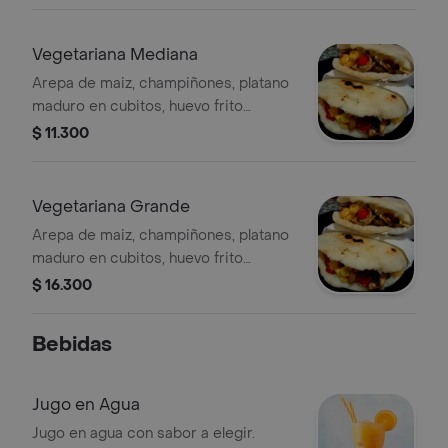
gallo y queso mozzarella gratinado.
Vegetariana Mediana
Arepa de maiz, champiñones, platano
maduro en cubitos, huevo frito
(opcional) maiz tierno, extra queso
$ 11.300
mozzarella y salsa de la casa.
Vegetariana Grande
Arepa de maiz, champiñones, platano
maduro en cubitos, huevo frito
(opcional) maiz tierno, extra queso
$ 16.300
mozzarella y salsa de la casa.
Bebidas
Jugo en Agua
Jugo en agua con sabor a elegir.