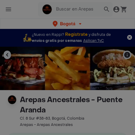
Bogotá
Regístrate
¿Nuevo en Rappi?
y disfruta de
envíos gratis por semanas
Aplican TyC
Arepas Ancestrales - Puente
Aranda
Cl. 8 Sur #38-83, Bogotá, Colombia
Arepas - Arepas Ancestrales