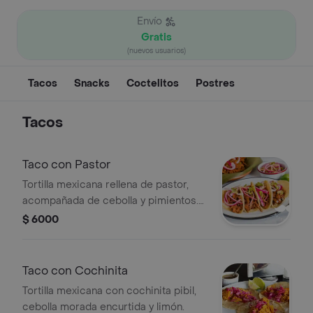
Envío
Gratis
(nuevos usuarios)
Tacos
Snacks
Coctelitos
Postres
Tacos
Taco con Pastor
Tortilla mexicana rellena de pastor,
acompañada de cebolla y pimientos.
Incluye cebolla morada y chiles en
$ 6000
rodajas.
Taco con Cochinita
Tortilla mexicana con cochinita pibil,
cebolla morada encurtida y limón.