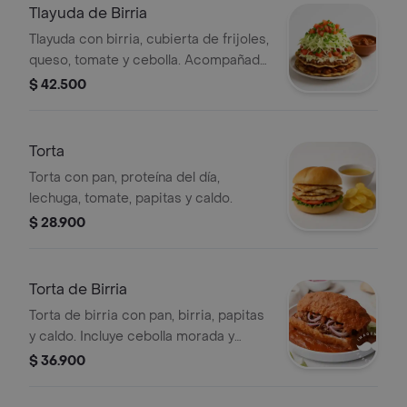
Tlayuda de Birria
Tlayuda con birria, cubierta de frijoles,
queso, tomate y cebolla. Acompañada
de salsa.
$ 42.500
Torta
Torta con pan, proteína del día,
lechuga, tomate, papitas y caldo.
$ 28.900
Torta de Birria
Torta de birria con pan, birria, papitas
y caldo. Incluye cebolla morada y
limón.
$ 36.900