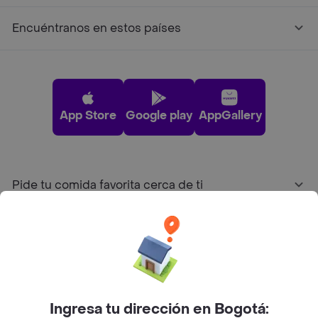
Encuéntranos en estos países
App Store
Google play
AppGallery
Pide tu comida favorita cerca de ti
Categorías
Únete a Rappi
Ingresa tu dirección en Bogotá:
Sobre Rappi