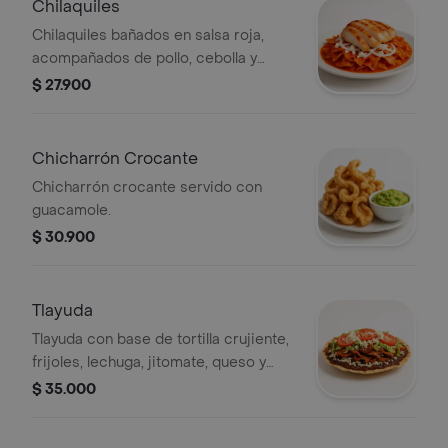
Chilaquiles
Chilaquiles bañados en salsa roja,
acompañados de pollo, cebolla y
queso.
$ 27.900
Chicharrón Crocante
Chicharrón crocante servido con
guacamole.
$ 30.900
Tlayuda
Tlayuda con base de tortilla crujiente,
frijoles, lechuga, jitomate, queso y
carne. Un clásico oaxaqueño.
$ 35.000