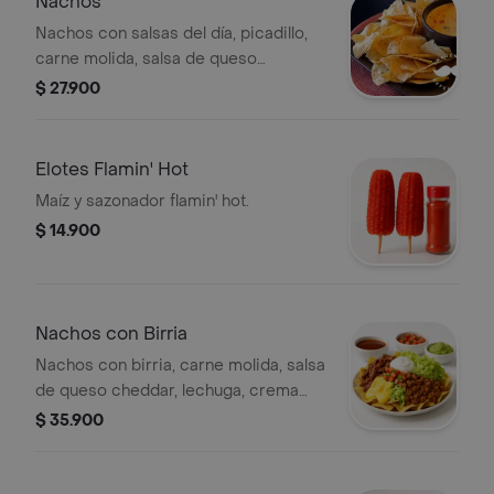
Nachos
Nachos con salsas del día, picadillo,
carne molida, salsa de queso
cheddar, lechuga, crema agria y
$ 27.900
guacamole.
Elotes Flamin' Hot
Maíz y sazonador flamin' hot.
$ 14.900
Nachos con Birria
Nachos con birria, carne molida, salsa
de queso cheddar, lechuga, crema
agria, guacamole y picadillo. Incluye
$ 35.900
salsas adicionales.