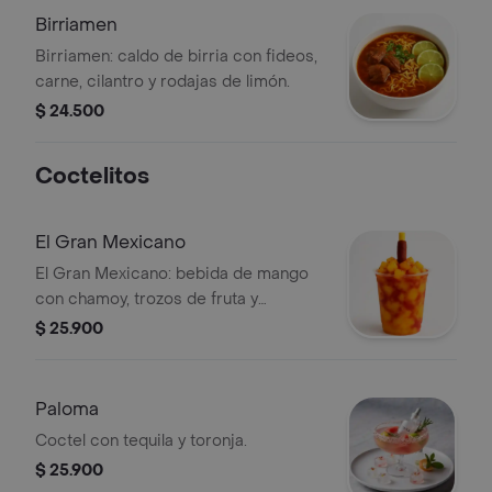
Birriamen
Birriamen: caldo de birria con fideos,
carne, cilantro y rodajas de limón.
$ 24.500
Coctelitos
El Gran Mexicano
El Gran Mexicano: bebida de mango
con chamoy, trozos de fruta y
tamarindo enchilado.
$ 25.900
Paloma
Coctel con tequila y toronja.
$ 25.900