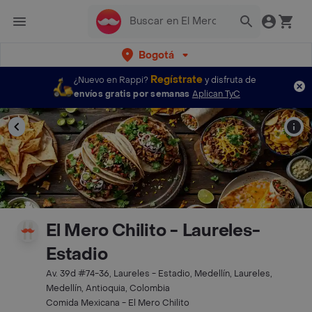
Bogotá
Regístrate
¿Nuevo en Rappi?
y disfruta de
envíos gratis por semanas
Aplican TyC
El Mero Chilito - Laureles-
Estadio
Av. 39d #74-36, Laureles - Estadio, Medellín, Laureles,
Medellín, Antioquia, Colombia
Comida Mexicana - El Mero Chilito