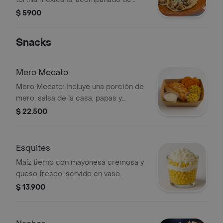
cebolla y cilantro.
$ 5900
Snacks
Mero Mecato
Mero Mecato: Incluye una porción de
mero, salsa de la casa, papas y
tomates cherry amarillos.
$ 22.500
Esquites
Maíz tierno con mayonesa cremosa y
queso fresco, servido en vaso.
$ 13.900