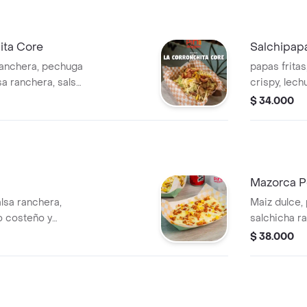
ita Core
Salchipapa
 ranchera, pechuga
papas fritas
sa ranchera, salsa
crispy, lech
lanca, tomate
caramelizad
$ 34.000
apa ripio y trozos
Mazorca P
alsa ranchera,
Maiz dulce, 
o costeño y
salchicha ra
ranchera, q
$ 38.000
costeño, pa