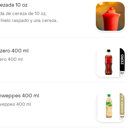
ezada 10 oz
da de cereza de 10 oz,
 hielo raspado y una cereza
superior.
 zero 400 ml
ero 400 ml
chweppes 400 ml
weppes 400 ml