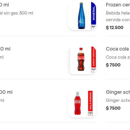
0 ml
Frozen cer
al sin gas 300 ml
Bebida hela
servida con
en la parte 
$ 12.500
00 ml
Coca cola
ml
Coca cola z
$ 7500
400 ml
Ginger s
ml
Ginger sch
$ 7500