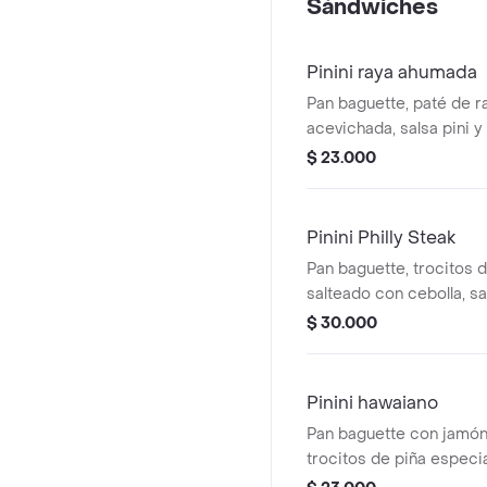
Sándwiches
Pinini raya ahumada
Pan baguette, paté de 
acevichada, salsa pini y
$ 23.000
Pinini Philly Steak
Pan baguette, trocitos 
salteado con cebolla, s
queso americano.
$ 30.000
Pinini hawaiano
Pan baguette con jamón,
trocitos de piña especia
salsa pini.