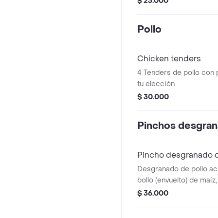
$ 23.000
Pollo
Chicken tenders
4 Tenders de pollo con
tu elección
$ 30.000
Pinchos desgra
Pincho desgranado d
Desgranado de pollo a
bollo (envuelto) de maiz
cebolla, pimenton, salsa 
$ 36.000
ranchera, papita chongo 