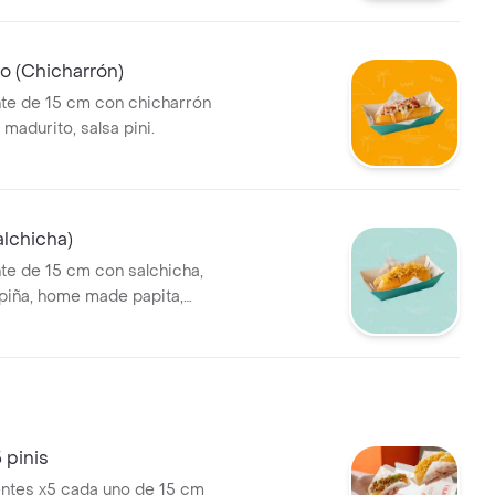
o (Chicharrón)
nte de 15 cm con chicharrón
madurito, salsa pini.
alchicha)
nte de 15 cm con salchicha,
 piña, home made papita,
o, salsa pini y salsa de
 pinis
entes x5 cada uno de 15 cm