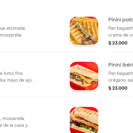
Pinini poll
raya ahumada
Pan baguette
 mozzarella.
crema de ce
pini y queso
$ 23.000
Pinini ibér
de lomo fino
Pan baguett
alsa mayo de ajo y
orégano, sa
mozzarella d
$ 23.000
reducción d
 mozzarella,
l de la casa y