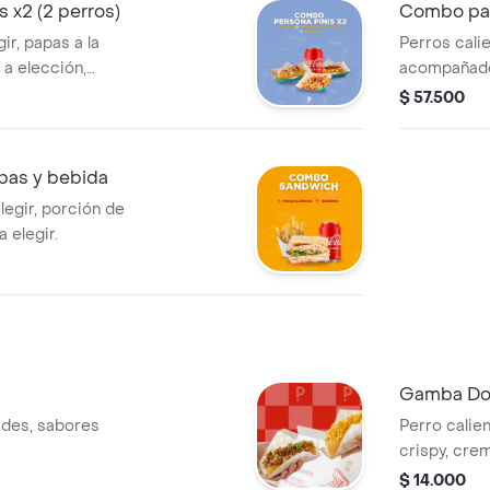
 x2 (2 perros)
Combo pa
ir, papas a la
Perros cali
a elección,
acompañado
a elegir.
francesa pa
$ 57.500
as y bebida
egir, porción de
 elegir.
Gamba Dog
ades, sabores
Perro calie
crispy, crem
cebollín chi
$ 14.000