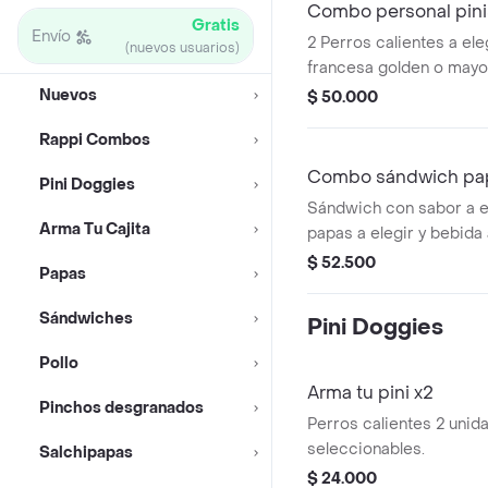
Combo personal pinis
Gratis
Envío
2 Perros calientes a eleg
(nuevos usuarios)
francesa golden o mayo 
acompañados de bebida 
Nuevos
$ 50.000
Rappi Combos
Combo sándwich pap
Pini Doggies
Sándwich con sabor a el
Arma Tu Cajita
papas a elegir y bebida a
$ 52.500
Papas
Sándwiches
Pini Doggies
Pollo
Arma tu pini x2
Pinchos desgranados
Perros calientes 2 unid
seleccionables.
Salchipapas
$ 24.000