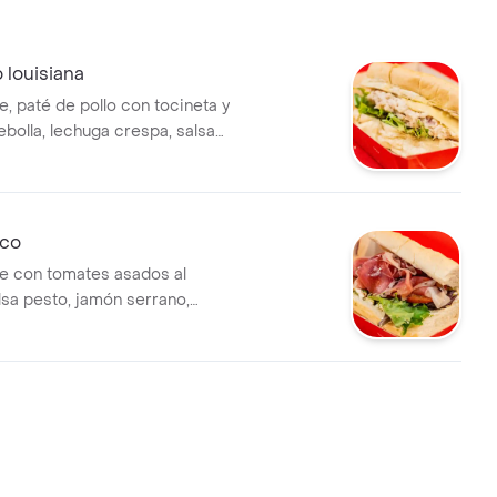
o louisiana
, paté de pollo con tocineta y
bolla, lechuga crespa, salsa
 mozzarella.
ico
e con tomates asados al
lsa pesto, jamón serrano,
i búfala, lechuga crespa y
e balsámico.