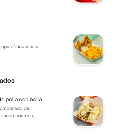
 papas francesas a
nados
e pollo con bollo
compañado de
, queso costeño,
pini, salsa
y gel de piña.