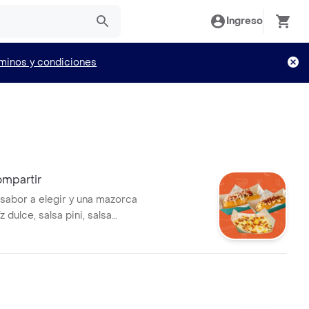
Ingreso
minos y condiciones
mpartir
sabor a elegir y una mazorca
z dulce, salsa pini, salsa
ueso mozzarella, queso
cineta crispy.