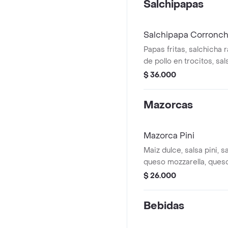
Salchipapas
Salchipapa Corronch
Papas fritas, salchicha
de pollo en trocitos, sal
pini, lechuga, cebolla b
$ 36.000
verde, queso costeño, p
de piña de la casa.
Mazorcas
Mazorca Pini
Maiz dulce, salsa pini, s
queso mozzarella, ques
tocineta crispy.
$ 26.000
Bebidas