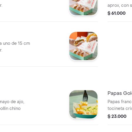
r.
aprox, con s
$ 61.000
da uno de 15 cm
r.
Papas Go
mayo de ajo,
Papas franc
llin chino
tocineta cr
$ 23.000