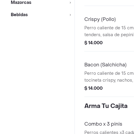
Mazorcas
Bebidas
Crispy (Pollo)
Perro caliente de 15 c
tenders, salsa de pepin
papita.
$ 14.000
Bacon (Salchicha)
Perro caliente de 15 cm
tocineta crispy, nachos,
dulce, salsa ranchera.
$ 14.000
Arma Tu Cajita
Combo x 3 pinis
Perros calientes x3 cad