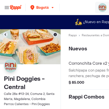
Bogotá
¿Nuevo en Rap
Rappi
Restaurantes a Dom
Nuevos
Corronchita Core x2
Salchipapa con papas fr
ranchera, pechuga de po
Pini Doggies -
salsa ranchera, salsa pin
$ 85.000
Central
blanca, tomate verde, q
papa ripio y trozos de p
Calle 28a #13-24, Comuna 2, Santa
Rappi Combos
bebidas a elegir
Marta, Magdalena, Colombia
Perros Calientes - Pini Doggies