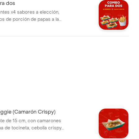
ra dos
entes x4 sabores a elección,
s de porción de papas a la
ra compartir y salsa.
gie (Camarón Crispy)
nte de 15 cm, con camarones
a de tocineta, cebolla crispy,
no y piña de la casa (opcional).