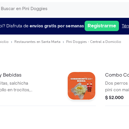
Registrarme
pi?
Disfruta de
envíos gratis por semanas
Tér
icilio
Restaurantes en Santa Marta
Pini Doggies - Central a Domicilio
 y Bebidas
Combo Co
itas, salchicha
Dos perros 
llo en trocitos,
pini con maí
i, lechuga, cebolla
ranchera, q
$ 52.000
ueso costeño,
costeño y to
iña de la casa. 2