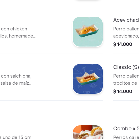
Acevichad
m con chicken
Perro calie
illos, homemade
acevichado, 
$ 14.000
Classic (S
 con salchicha,
Perro calie
 salsa de maíz
trocitos de
queso costeñ
$ 14.000
pepinillos.
Combo x 5
a uno de 15 cm
Perros cali