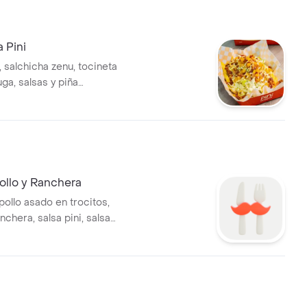
 Pini
, salchicha zenu, tocineta
uga, salsas y piña
a en trocitos
ollo y Ranchera
pollo asado en trocitos,
nchera, salsa pini, salsa
ueso mozzarella, queso
pa chongo y gel de piña.