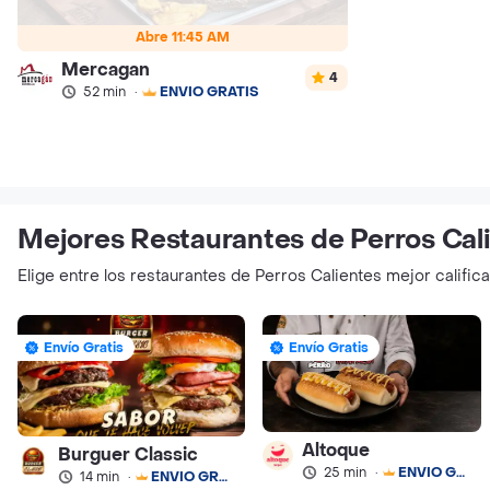
Abre 11:45 AM
Mercagan
4
52 min
·
ENVÍO GRATIS
Mejores Restaurantes de Perros Cali
Elige entre los restaurantes de Perros Calientes mejor calific
Envío Gratis
Envío Gratis
Altoque
Burguer Classic
25 min
·
ENVÍO GRATIS
14 min
·
ENVÍO GRATIS