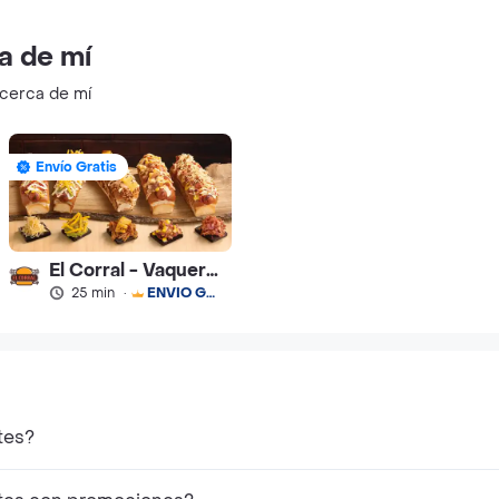
a de mí
 cerca de mí
Envío Gratis
El Corral - Vaqueros
25 min
·
ENVÍO GRATIS
tes?