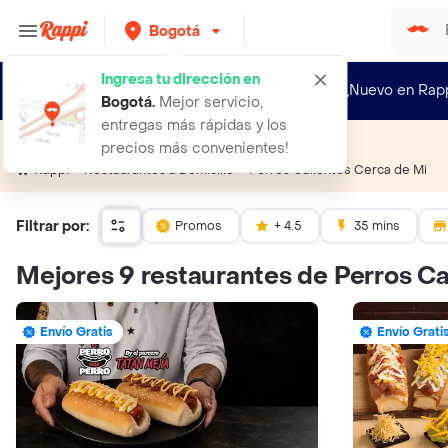
Bogotá
Ingresa tu dirección en
¿Nuevo en Rap
Bogotá
.
Mejor servicio,
entregas más rápidas y los
Perros Calientes cerca de mi
precios más convenientes!
Perros Calientes Cerca de Mi
Rappi
Restaurantes a Domicilio
Filtrar por:
Promos
+ 4.5
35 mins
Mejores 9 restaurantes de Perros Ca
Envío Gratis
Envío Grati