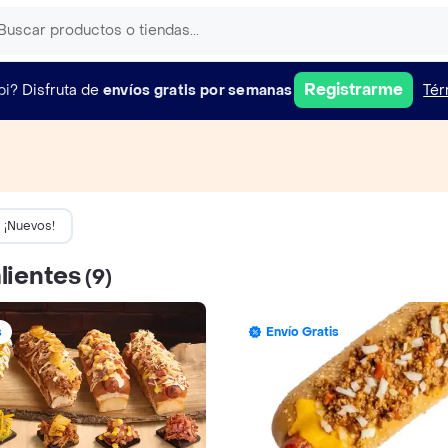
Registrarme
pi?
Disfruta de
envíos gratis por semanas
Tér
¡Nuevos!
lientes
(9)
s
Envío Gratis