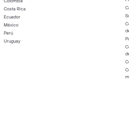
Colombia
C
Costa Rica
S
Ecuador
C
México
d
Perú
P
Uruguay
C
d
C
C
m