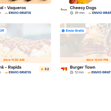
ral - Vaqueros
Cheesy Dogs
n
·
ENVÍO GRATIS
39 min
·
ENVÍO GRAT
Off
Envío Gratis
Abre 11:30 AM
Abre 12:00 PM
nk - Rapida
Burger Town
3.2
n
·
ENVÍO GRATIS
12 min
·
ENVÍO GRAT