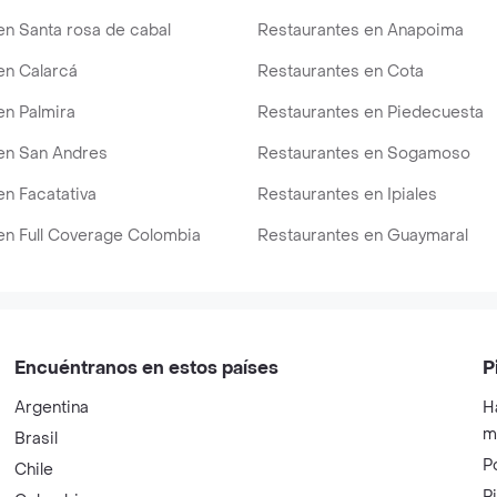
en Santa rosa de cabal
Restaurantes en Anapoima
en Calarcá
Restaurantes en Cota
en Palmira
Restaurantes en Piedecuesta
en San Andres
Restaurantes en Sogamoso
en Facatativa
Restaurantes en Ipiales
en Full Coverage Colombia
Restaurantes en Guaymaral
Encuéntranos en estos países
P
Argentina
H
m
Brasil
P
Chile
P