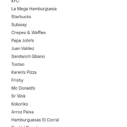
KFC
La Mega Hamburguesa
Starbucks
Subway
Crepes & Waffles
Papa John's
Juan Valdez
Sandwich Qbano
Tostao
Karen's Pizza
Frisby
Mc Donald's
Sr Wok
Kokoriko
Arroz Paisa
Hamburguesas El Corral