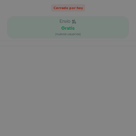
Cerrado por hoy
Envío
Gratis
(nuevos usuarios)