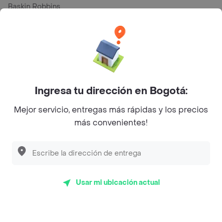
Baskin Robbins
La Cesta
Mercari - Postres
Myriam Camhi Co
Magnifique
Ingresa tu dirección en Bogotá:
Empanaditas de Pipian - Empanadas
Mejor servicio, entregas más rápidas y los precios
más convenientes!
Desayunadero de la 42
Luisa Postres
Sopitas y Frijoladas
Subway
Usar mi ubicación actual
Top Marcas y Cadenas de Restaurantes