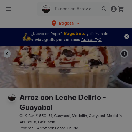
Bogotá
Regístrate
¿Nuevo en Rappi?
y disfruta de
envíos gratis por semanas
Aplican TyC
Arroz con Leche Delirio -
Guayabal
Cl. 9 Sur # 53C-51, Guayabal, Medellín, Guayabal, Medellín,
Antioquia, Colombia
Postres - Arroz con Leche Delirio