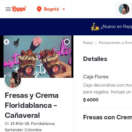
Bogotá
¿Nuevo en Rap
Rappi
Restaurantes a Dom
Detalles
Caja Flores
Caja decorativa con moño
para regalos. Incluye un
Fresas y Crema
tapa.
$ 6000
Floridablanca -
Cañaveral
Fresas con Cre
Cl. 33 #26-28, Floridablanca,
Santander, Colombia