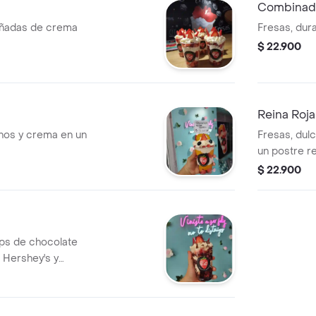
Combinad
ñadas de crema
Fresas, dur
$ 22.900
Reina Roja
anos y crema en un
Fresas, dul
un postre r
$ 22.900
ips de chocolate
 Hershey's y