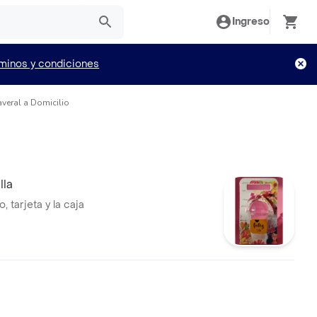
Ingreso
minos y condiciones
veral a Domicilio
lla
, tarjeta y la caja