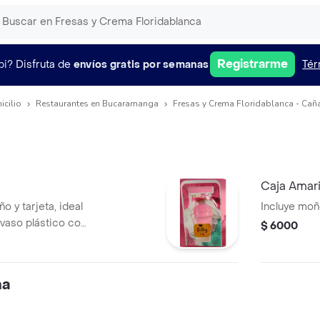
Registrarme
pi?
Disfruta de
envíos gratis por semanas
Tér
icilio
Restaurantes en Bucaramanga
Fresas y Crema Floridablanca - Caña
Caja Amari
 y tarjeta, ideal
Incluye moño
 vaso plástico con
$ 6000
ma