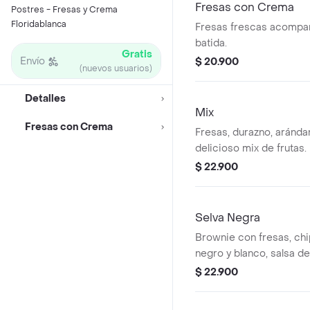
Fresas con Crema
Postres - Fresas y Crema
Floridablanca
Fresas frescas acompa
batida.
Gratis
Envío
$ 20.900
(nuevos usuarios)
Detalles
Mix
Fresas con Crema
Fresas, durazno, aránd
delicioso mix de frutas.
$ 22.900
Selva Negra
Brownie con fresas, ch
negro y blanco, salsa de
crema.
$ 22.900