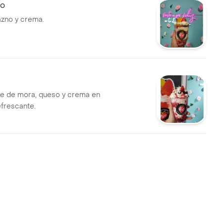
o
azno y crema.
ce de mora, queso y crema en
efrescante.