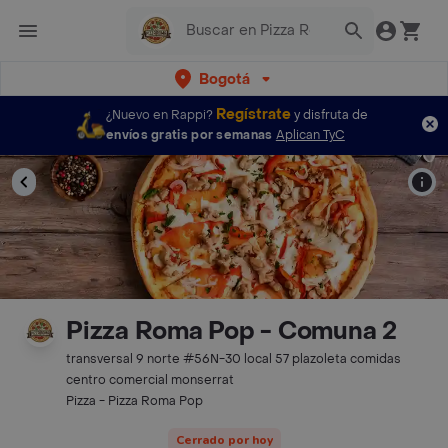
Bogotá
Regístrate
¿Nuevo en Rappi?
y disfruta de
envíos gratis por semanas
Aplican TyC
Pizza Roma Pop - Comuna 2
transversal 9 norte #56N-30 local 57 plazoleta comidas
centro comercial monserrat
Pizza - Pizza Roma Pop
Cerrado por hoy