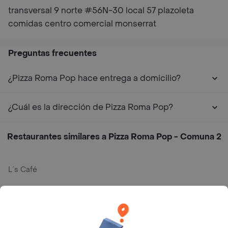
transversal 9 norte #56N-30 local 57 plazoleta
comidas centro comercial monserrat
Preguntas frecuentes
¿Pizza Roma Pop hace entrega a domicilio?
¿Cuál es la dirección de Pizza Roma Pop?
Restaurantes similares a Pizza Roma Pop - Comuna 2
L´s Café
Philippe
Baskin Robbins