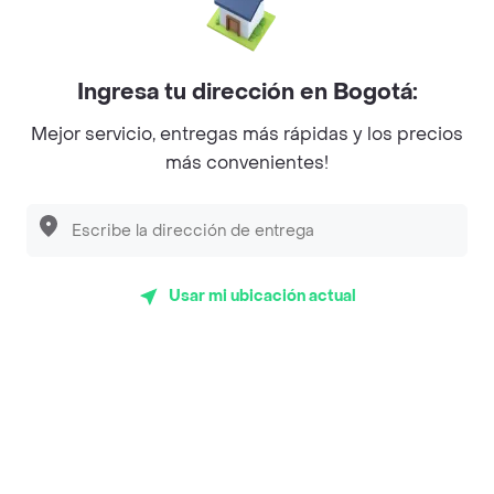
La Cesta
Mercari - Postres
Myriam Camhi Co
Ingresa tu dirección en Bogotá:
Magnifique
Mejor servicio, entregas más rápidas y los precios
más convenientes!
Empanaditas de Pipian - Empanadas
Desayunadero de la 42
Luisa Postres
Usar mi ubicación actual
Sopitas y Frijoladas
Subway
Top Marcas y Cadenas de Restaurantes