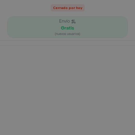
Cerrado por hoy
Envío
Gratis
(nuevos usuarios)