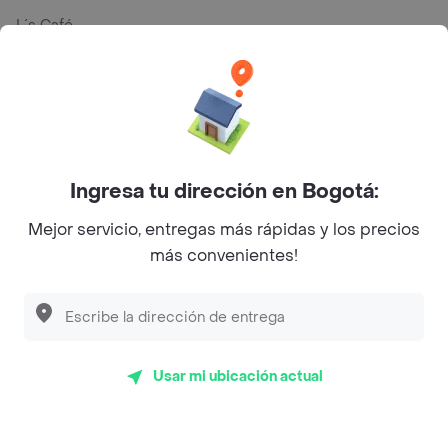
L´s Café
Philippe
Baskin Robbins
La Cesta
Mercari - Postres
Ingresa tu dirección en Bogotá:
Myriam Camhi Co
Mejor servicio, entregas más rápidas y los precios
más convenientes!
Magnifique
Empanaditas de Pipian - Empanadas
Desayunadero de la 42
Usar mi ubicación actual
Luisa Postres
Sopitas y Frijoladas