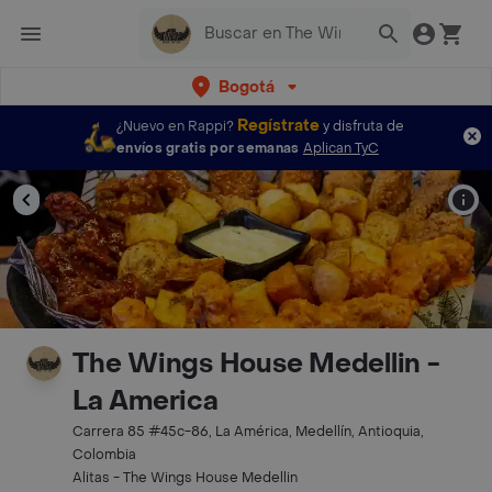
Bogotá
Regístrate
¿Nuevo en Rappi?
y disfruta de
envíos gratis por semanas
Aplican TyC
The Wings House Medellin -
La America
Carrera 85 #45c-86, La América, Medellín, Antioquia,
Colombia
Alitas - The Wings House Medellin