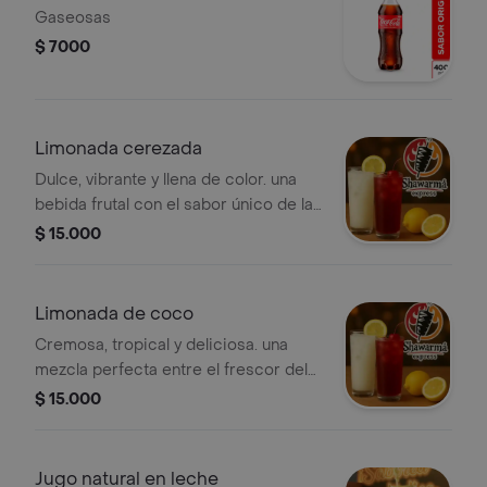
Gaseosas
$ 7000
Limonada cerezada
Dulce, vibrante y llena de color. una
bebida frutal con el sabor único de la
cereza que encanta por su frescura y
$ 15.000
presentación irresistible.
Limonada de coco
Cremosa, tropical y deliciosa. una
mezcla perfecta entre el frescor del
limón y la suavidad del coco, ideal
$ 15.000
para quienes buscan una bebida
exótica y diferente.
Jugo natural en leche