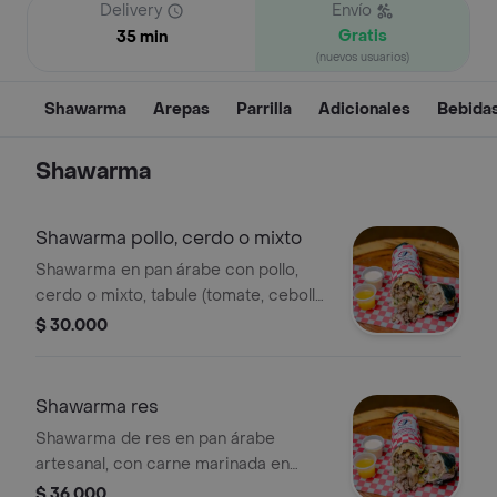
Delivery
Envío
Gratis
35 min
(nuevos usuarios)
Shawarma
Arepas
Parrilla
Adicionales
Bebida
Shawarma
Shawarma pollo, cerdo o mixto
Shawarma en pan árabe con pollo,
cerdo o mixto, tabule (tomate, cebolla,
pimentón, perejil) y salsa de ajo o
$ 30.000
piña.
Shawarma res
Shawarma de res en pan árabe
artesanal, con carne marinada en
especias árabes, tabule fresco y
$ 36.000