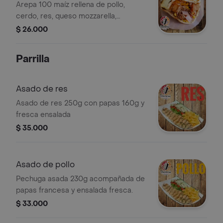
Arepa 100 maíz rellena de pollo,
cerdo, res, queso mozzarella,
coronada con queso costeño, jamón y
$ 26.000
salsa de ajo.
Parrilla
Asado de res
Asado de res 250g con papas 160g y
fresca ensalada
$ 35.000
Asado de pollo
Pechuga asada 230g acompañada de
papas francesa y ensalada fresca.
$ 33.000