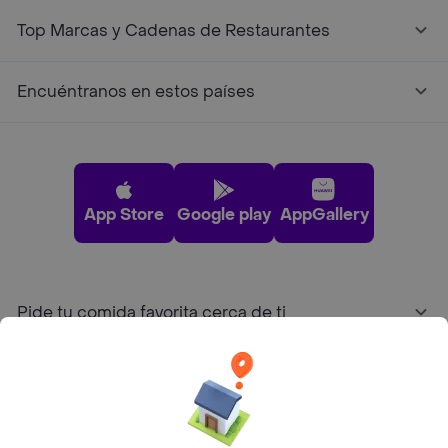
Top Marcas y Cadenas de Restaurantes
Encuéntranos en estos países
App Store
Google play
AppGallery
Pide tu comida favorita cerca de ti
Categorías
Únete a Rappi