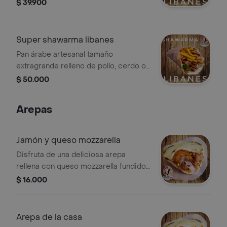
cebolla, pimentón, perejil ), queso
$ 39.900
mozarella, papa francesa y salsa de
ajo.
Super shawarma libanes
Pan árabe artesanal tamaño
extragrande relleno de pollo, cerdo o
mixto, tabule fresco (tomate, cebolla,
$ 50.000
pimentón, perejil ), queso mozzarella,
papa francesa y salsa de ajo.
Arepas
Jamón y queso mozzarella
Disfruta de una deliciosa arepa
rellena con queso mozzarella fundido
y jamón.
$ 16.000
Arepa de la casa