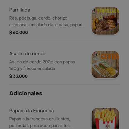
Parrillada
Res, pechuga, cerdo, chorizo
artesanal, ensalada de la casa, papas
francesas o criollas, chimichurry de la
$ 60.000
casa
Asado de cerdo
Asado de cerdo 200g con papas
160g y fresca ensalada
$ 33.000
Adicionales
Papas a la Francesa
Papas a la francesa crujientes,
perfectas para acompañar tus