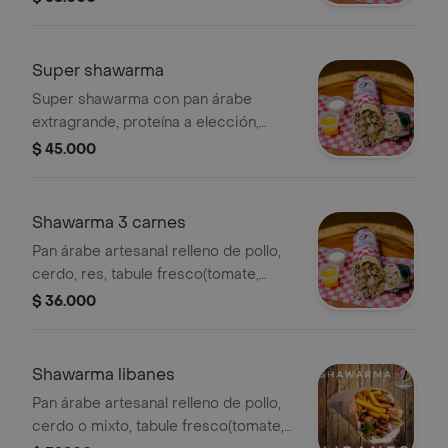
opción de salsa de ajo o piña.
Super shawarma
Super shawarma con pan árabe
extragrande, proteína a elección,
tabule (tomate, cebolla, pimentón,
$ 45.000
perejil) y salsa de ajo.
Shawarma 3 carnes
Pan árabe artesanal relleno de pollo,
cerdo, res, tabule fresco(tomate,
cebolla, pimentón, perejil ) ,salsa de
$ 36.000
ajo.
Shawarma libanes
Pan árabe artesanal relleno de pollo,
cerdo o mixto, tabule fresco(tomate,