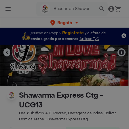
Bogotá
Regístrate
¿Nuevo en Rappi?
y disfruta de
envíos gratis por semanas
Aplican TyC
Shawarma Express Ctg -
UCG13
Cra. 80b #31h-4, El Recreo, Cartagena de Indias, Bolívar
Comida Árabe - Shawarma Express Ctg