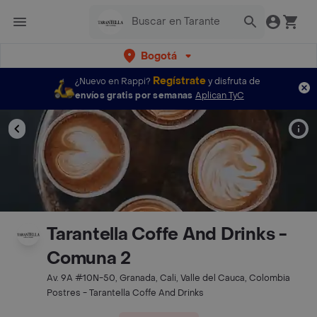
Bogotá
Regístrate
¿Nuevo en Rappi?
y disfruta de
envíos gratis por semanas
Aplican TyC
Tarantella Coffe And Drinks -
Comuna 2
Av. 9A #10N-50, Granada, Cali, Valle del Cauca, Colombia
Postres - Tarantella Coffe And Drinks