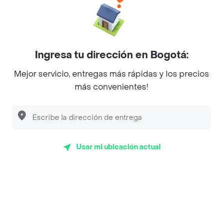
La Cesta
Mercari - Postres
Ingresa tu dirección en Bogotá:
Myriam Camhi Co
Mejor servicio, entregas más rápidas y los precios
Magnifique
más convenientes!
Empanaditas de Pipian - Empanadas
Desayunadero de la 42
Luisa Postres
Usar mi ubicación actual
Sopitas y Frijoladas
Subway
Top Marcas y Cadenas de Restaurantes