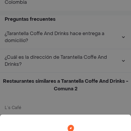
Colombia
Preguntas frecuentes
¿Tarantella Coffe And Drinks hace entrega a
domicilio?
¿Cuál es la dirección de Tarantella Coffe And
Drinks?
Restaurantes similares a Tarantella Coffe And Drinks -
Comuna 2
L´s Café
Philippe
Baskin Robbins