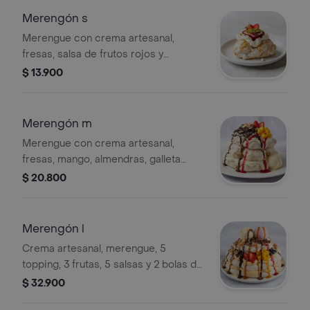
Merengón s
Merengue con crema artesanal,
fresas, salsa de frutos rojos y
pistachos.
$ 13.900
Merengón m
Merengue con crema artesanal,
fresas, mango, almendras, galleta
triturada, salsas de chocolate y fresa,
$ 20.800
acompañado de helado.
Merengón l
Crema artesanal, merengue, 5
topping, 3 frutas, 5 salsas y 2 bolas de
helado.
$ 32.900