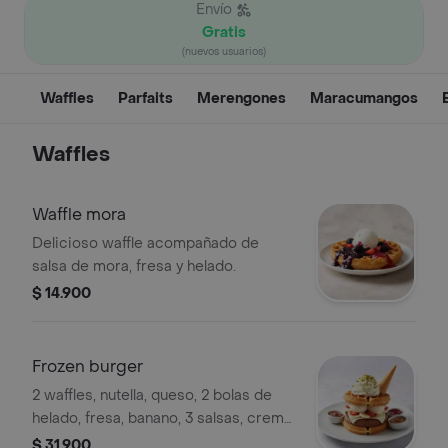
Envío
Gratis
(nuevos usuarios)
Waffles
Parfaits
Merengones
Maracumangos
Waffles
Waffle mora
Delicioso waffle acompañado de
salsa de mora, fresa y helado.
$ 14.900
Frozen burger
2 waffles, nutella, queso, 2 bolas de
helado, fresa, banano, 3 salsas, crema
artesanal, 1 topping y 1 cono de
$ 31.900