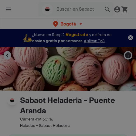
Bogotá
Regístrate
¿Nuevo en Rappi?
y disfruta de
envíos gratis por semanas
Aplican TyC
Sabaot Heladeria - Puente
Aranda
Carrera 41A 3C-16
Helados - Sabaot Heladeria