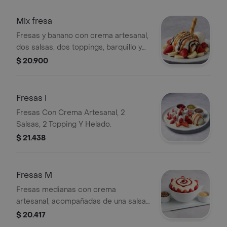
Mix fresa
Fresas y banano con crema artesanal,
dos salsas, dos toppings, barquillo y
helado.
$ 20.900
Fresas I
Fresas Con Crema Artesanal, 2
Salsas, 2 Topping Y Helado.
$ 21.438
Fresas M
Fresas medianas con crema
artesanal, acompañadas de una salsa
y dos toppings a elección.
$ 20.417