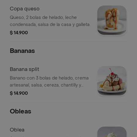
Copa queso
Queso, 2 bolas de helado, leche
condensada, salsa de la casa y galleta.
$ 14.900
Bananas
Banana split
Banano con 3 bolas de helado, crema
artesanal, salsa, cereza, chantilly y
chocolate rayado.
$ 14.900
Obleas
Oblea