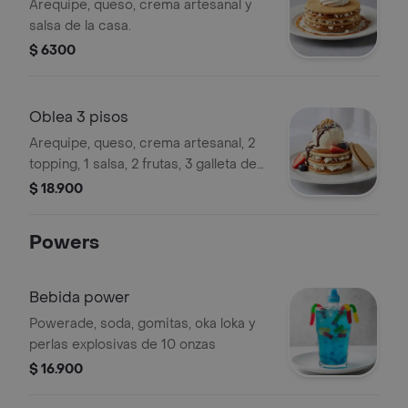
Arequipe, queso, crema artesanal y
salsa de la casa.
$ 6300
Oblea 3 pisos
Arequipe, queso, crema artesanal, 2
topping, 1 salsa, 2 frutas, 3 galleta de
oblea y helado.
$ 18.900
Powers
Bebida power
Powerade, soda, gomitas, oka loka y
perlas explosivas de 10 onzas
$ 16.900