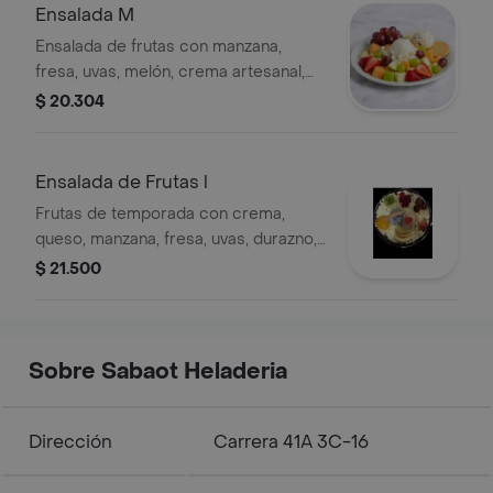
Ensalada M
Ensalada de frutas con manzana,
fresa, uvas, melón, crema artesanal,
queso, helado y galleta.
$ 20.304
Ensalada de Frutas l
Frutas de temporada con crema,
queso, manzana, fresa, uvas, durazno,
gelatina, 2 bolas de helado y galleta.
$ 21.500
Sobre Sabaot Heladeria
Dirección
Carrera 41A 3C-16