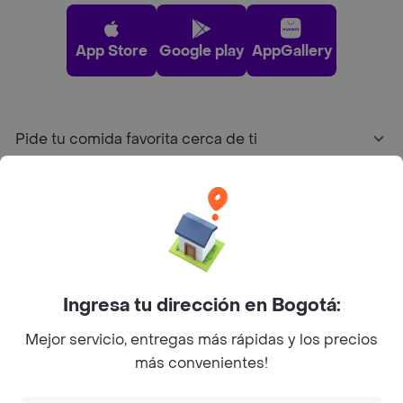
App Store
Google play
AppGallery
Pide tu comida favorita cerca de ti
Categorías
Únete a Rappi
Sobre Rappi
Ingresa tu dirección en Bogotá:
Mejor servicio, entregas más rápidas y los precios
Facebook
Twitter
Instagram
más convenientes!
©
2026
Rappi Inc. All rights reserved.