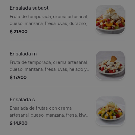
Ensalada sabaot
Fruta de temporada, crema artesanal,
queso, manzana, fresa, uvas, durazno,
gelatina, 2 helados y galleta.
$ 21.900
Ensalada m
Fruta de temporada, crema artesanal,
queso, manzana, fresa, uvas, helado y
galleta.
$ 17.900
Ensalada s
Ensalada de frutas con crema
artesanal, queso, manzana, fresa, kiwi,
arándanos, mango y galleta.
$ 14.900