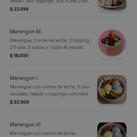
helado, dos toppings, dos frutas y dos
salsas. Incluye fresas y arándanos.
$ 23.594
Merengon M
Merengue, crema de leche, 2 topping,
2 frutas, 2 salsas y 1 bola de helado
$ 18.000
Merengon l
Merengue con crema de leche, frutas
variadas, helado y toppings coloridos.
$ 22.000
Merengon Xl
Merengue con crema de leche,