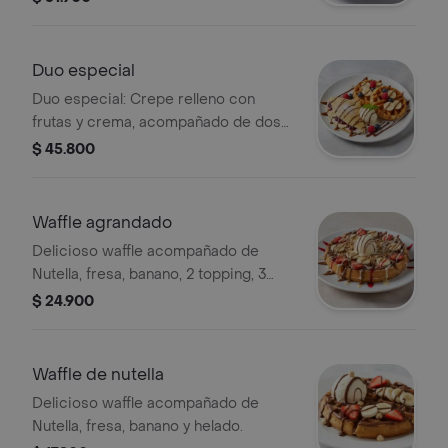
galleta.
Duo especial
Duo especial: Crepe relleno con
frutas y crema, acompañado de dos
waffles con rodajas de banano,
$ 45.800
arándanos y frambuesas. Incluye una
bola de helado.
Waffle agrandado
Delicioso waffle acompañado de
Nutella, fresa, banano, 2 topping, 3
salsas y helado.
$ 24.900
Waffle de nutella
Delicioso waffle acompañado de
Nutella, fresa, banano y helado.