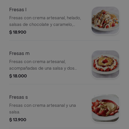
Fresas l
Fresas con crema artesanal, helado,
salsas de chocolate y caramelo,
toppings de granola y dulces.
$ 18.900
Fresas m
Fresas con crema artesanal,
acompañadas de una salsa y dos
toppings.
$ 18.000
Fresas s
Fresas con crema artesanal y una
salsa.
$ 13.900