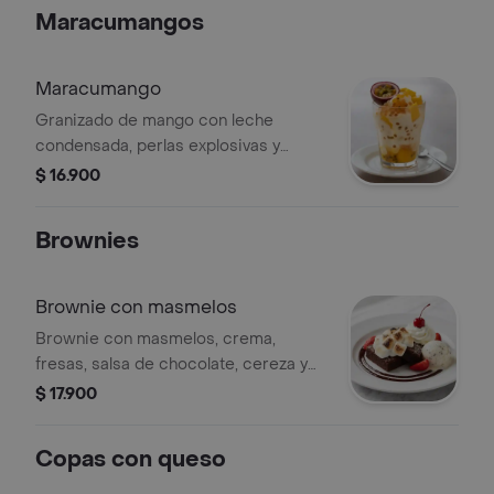
Maracumangos
Maracumango
Granizado de mango con leche
condensada, perlas explosivas y
maracuyá de 10 onzas
$ 16.900
Brownies
Brownie con masmelos
Brownie con masmelos, crema,
fresas, salsa de chocolate, cereza y
helado.
$ 17.900
Copas con queso