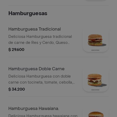
Queso Cheddar con papas medianas
y gaseosa 400ml
Hamburguesas
Hamburguesa Tradicional
Deliciosa Hamburguesa tradicional
de carne de Res y Cerdo, Queso
Mozzarella, Tocineta, Tomate,
$ 29.600
Lechuga, Cebolla, Salsa BBQ.
Hamburguesa Doble Carne
Deliciosa Hamburguesa con doble
carne con tocineta, tomate, cebolla,
salsa BBQ y queso
$ 34.200
Hamburguesa Hawaiana.
Deliciosa Hamburguesa hawaiana con