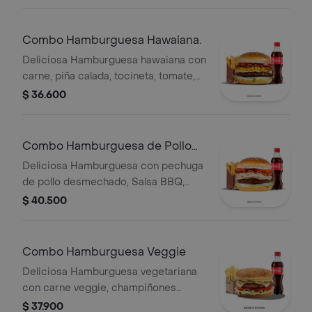
medianas y gaseosa 400ml
Combo Hamburguesa Hawaiana.
Deliciosa Hamburguesa hawaiana con
carne, piña calada, tocineta, tomate,
cebolla y queso con papas medianas
$ 36.600
y gaseosa 400ml
Combo Hamburguesa de Pollo
Desmechado.
Deliciosa Hamburguesa con pechuga
de pollo desmechado, Salsa BBQ,
tocineta y queso mozarella con papas
$ 40.500
medianas y gaseosa 400ml
Combo Hamburguesa Veggie
Deliciosa Hamburguesa vegetariana
con carne veggie, champiñones
frescos, Queso Mozzarella, Salsa de
$ 37.900