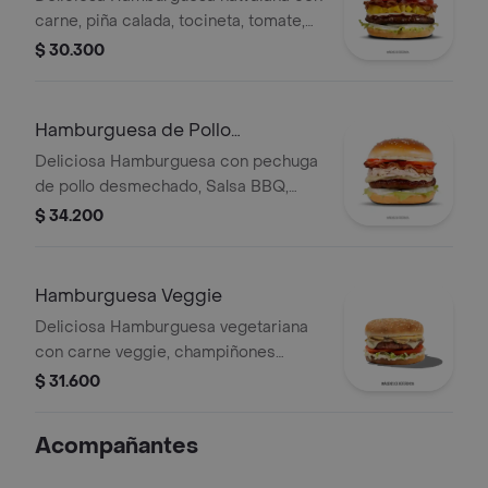
carne, piña calada, tocineta, tomate,
cebolla y queso
$ 30.300
Hamburguesa de Pollo
Desmechado.
Deliciosa Hamburguesa con pechuga
de pollo desmechado, Salsa BBQ,
tocineta, tomate, cebolla y queso
$ 34.200
mozarella
Hamburguesa Veggie
Deliciosa Hamburguesa vegetariana
con carne veggie, champiñones
frescos, Queso Mozzarella y Salsa de
$ 31.600
Queso Cheddar.
Acompañantes