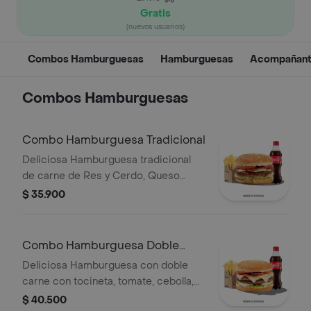
Gratis
(nuevos usuarios)
Combos Hamburguesas
Hamburguesas
Acompañan
Combos Hamburguesas
Combo Hamburguesa Tradicional
Deliciosa Hamburguesa tradicional
de carne de Res y Cerdo, Queso
Mozzarella, Tocineta, Tomate,
$ 35.900
Lechuga, Cebolla, Salsa BBQ con
papas medianas y gaseosa 400ml
Combo Hamburguesa Doble
Carne
Deliciosa Hamburguesa con doble
carne con tocineta, tomate, cebolla,
salsa BBQ y queso con papas
$ 40.500