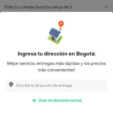
Pide tu comida favorita cerca de ti
Categorías
Únete a Rappi
Sobre Rappi
Ingresa tu dirección en Bogotá:
Mejor servicio, entregas más rápidas y los precios
Facebook
Twitter
Instagram
más convenientes!
©
2026
Rappi Inc. All rights reserved.
Usar mi ubicación actual
Rappi S.A.S. --- NIT 900.843.898-9 --- Calle 63 # 16A-02
Bogotá D.C. --- notificacionesrappi@rappi.com