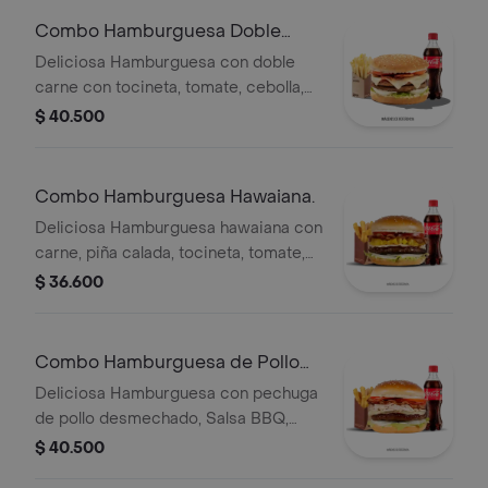
Combo Hamburguesa Doble
Carne
Deliciosa Hamburguesa con doble
carne con tocineta, tomate, cebolla,
salsa BBQ y queso con papas
$ 40.500
medianas y gaseosa 400ml
Combo Hamburguesa Hawaiana.
Deliciosa Hamburguesa hawaiana con
carne, piña calada, tocineta, tomate,
cebolla y queso con papas medianas
$ 36.600
y gaseosa 400ml
Combo Hamburguesa de Pollo
Desmechado.
Deliciosa Hamburguesa con pechuga
de pollo desmechado, Salsa BBQ,
tocineta y queso mozarella con papas
$ 40.500
medianas y gaseosa 400ml