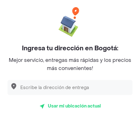
Categorías
Únete a Rappi
Ingresa tu dirección en Bogotá:
Sobre Rappi
Mejor servicio, entregas más rápidas y los precios
más convenientes!
Facebook
Twitter
Instagram
©
2026
Rappi Inc. All rights reserved.
Usar mi ubicación actual
Rappi S.A.S. --- NIT 900.843.898-9 --- Calle 63 # 16A-02
Bogotá D.C. --- notificacionesrappi@rappi.com