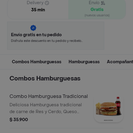
Delivery
Envío
Gratis
35 min
(nuevos usuarios)
Envío gratis en tu pedido
Disfruta este descuento en tu pedido y recíbelo
en minutos.
Combos Hamburguesas
Hamburguesas
Acompañan
Combos Hamburguesas
Combo Hamburguesa Tradicional
Deliciosa Hamburguesa tradicional
de carne de Res y Cerdo, Queso
Mozzarella, Tocineta, Tomate,
$ 35.900
Lechuga, Cebolla, Salsa BBQ con
papas medianas y gaseosa 400ml