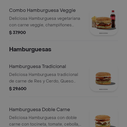
Combo Hamburguesa Veggie
Deliciosa Hamburguesa vegetariana
con carne veggie, champiñones
frescos, Queso Mozzarella, Salsa de
$ 37.900
Queso Cheddar con papas medianas
y gaseosa 400ml
Hamburguesas
Hamburguesa Tradicional
Deliciosa Hamburguesa tradicional
de carne de Res y Cerdo, Queso
Mozzarella, Tocineta, Tomate,
$ 29.600
Lechuga, Cebolla, Salsa BBQ.
Hamburguesa Doble Carne
Deliciosa Hamburguesa con doble
carne con tocineta, tomate, cebolla,