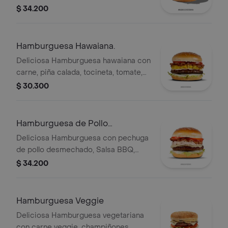
salsa BBQ y queso
$ 34.200
Hamburguesa Hawaiana.
Deliciosa Hamburguesa hawaiana con
carne, piña calada, tocineta, tomate,
cebolla y queso
$ 30.300
Hamburguesa de Pollo
Desmechado.
Deliciosa Hamburguesa con pechuga
de pollo desmechado, Salsa BBQ,
tocineta, tomate, cebolla y queso
$ 34.200
mozarella
Hamburguesa Veggie
Deliciosa Hamburguesa vegetariana
con carne veggie, champiñones