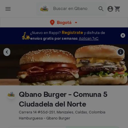
Bogotá
Regístrate
¿Nuevo en Rappi?
y disfruta de
envíos gratis por semanas
Aplican TyC
Qbano Burger - Comuna 5
Ciudadela del Norte
Carrera 14 #55d-251, Manizales, Caldas, Colombia
Hamburguesa - Qbano Burger