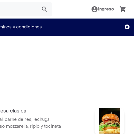
Ingreso
minos y condiciones
sa clasica
l, carne de res, lechuga,
o mozzarella, ripio y tocineta