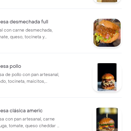
sa desmechada full
al con carne desmechada,
ate, queso, tocineta y
sa pollo
 de pollo con pan artesanal,
ado, tocineta, maicitos,
mate.
sa clásica americ
 con pan artesanal, carne
huga, tomate, queso cheddar y