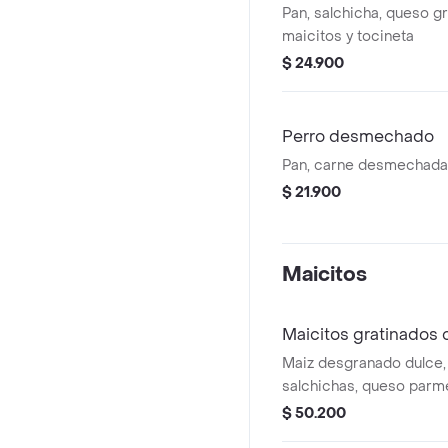
Pan, salchicha, queso g
maicitos y tocineta
$ 24.900
Perro desmechado
Pan, carne desmechada 
$ 21.900
Maicitos
Maicitos gratinados 
Maiz desgranado dulce, 
salchichas, queso parm
queso mozzarella y que
$ 50.200