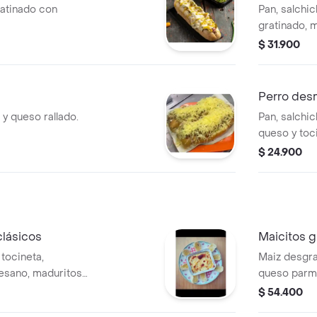
ratinado con
Pan, salchic
gratinado, m
$ 31.900
Perro des
y queso rallado.
Pan, salchi
queso y toc
$ 24.900
clásicos
Maicitos g
tocineta,
Maiz desgran
esano, maduritos,
queso parme
so crema.
salchichas,
$ 54.400