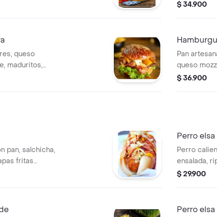
eta, acompañada
tocineta.
$ 34.900
ra
Hamburgu
 res, queso
Pan artesana
e, maduritos,
queso mozzar
ensalada.
$ 36.900
Perro elsa
n pan, salchicha,
Perro calien
apas fritas
ensalada, ri
mate y mostaza.
$ 29.900
nde
Perro elsa