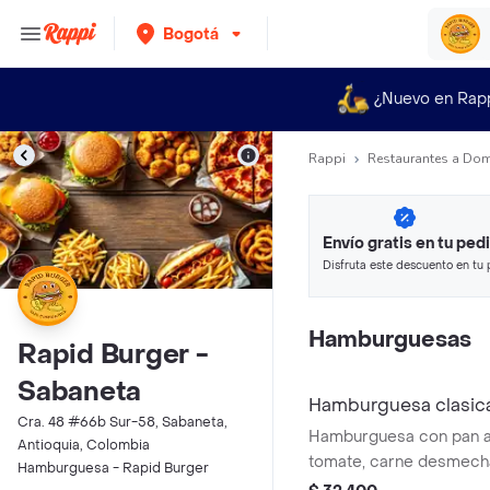
Bogotá
¿Nuevo en Rap
Rappi
Restaurantes a Dom
Envío gratis en tu ped
Disfruta este descuento en tu 
en minutos.
Hamburguesas
Rapid Burger -
Sabaneta
Hamburguesa clasi
Cra. 48 #66b Sur-58, Sabaneta,
Hamburguesa con pan ar
Antioquia, Colombia
tomate, carne desmech
Hamburguesa - Rapid Burger
mozzarella y huevo.