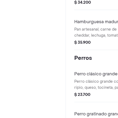
queso cheddar y tocin
$ 34.200
de salsa BBQ.
Hamburguesa madu
Pan artesanal, carne de
cheddar, lechuga, tomat
queso rayado y tocineta
$ 35.900
Perros
Perro clásico grande
Perro clásico grande co
ripio, queso, tocineta, p
trituradas, salsas de to
$ 23.700
Perro gratinado gra