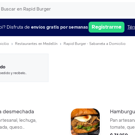
Registrarme
pi?
Disfruta de
envíos gratis por semanas
Tér
icilio
Restaurantes en Medellín
Rapid Burger - Sabaneta a Domicilio
ido
pedido y recíbelo
ca desmechada
Hamburgue
tesanal, lechuga,
Pan artesana
ada, queso
tomate, ques