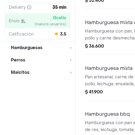
$ 32.400
Delivery
35 min
Gratis
Envío
Hamburguesa mixta
(nuevos usuarios)
Hamburguesa con pan, l
Calificación
3.5
pollo y carne desmecha
mozzarella.
$ 36.600
Hamburguesas
Perros
Hamburguesa mixta
Maicitos
Pan artesanal, carne de r
pollo, lechuga, ensalada
y tocineta
$ 41.900
Hamburguesa bbq
Hamburguesa con pan ar
de res, lechuga, tomate,