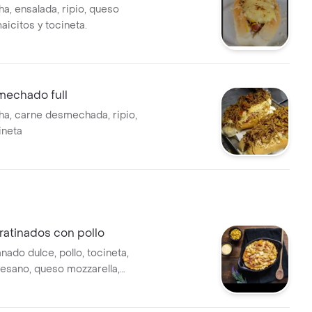
ha, ensalada, ripio, queso
aicitos y tocineta.
mechado full
cha, carne desmechada, ripio,
ineta
ratinados con pollo
ado dulce, pollo, tocineta,
sano, queso mozzarella,
 maduritos.