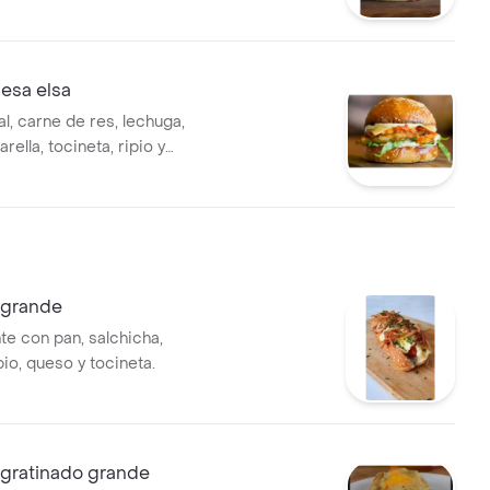
esa elsa
l, carne de res, lechuga,
ella, tocineta, ripio y
 grande
te con pan, salchicha,
pio, queso y tocineta.
 gratinado grande