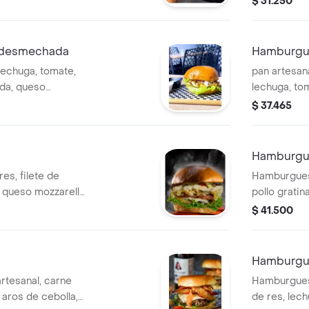
$ 31.250
 desmechada
Hamburgue
echuga, tomate,
pan artesan
da, queso
lechuga, tom
maduritos.
$ 37.465
Hamburgue
es, filete de
Hamburguesa
, queso mozzarella
pollo gratin
lechuga, to
$ 41.500
Hamburgue
tesanal, carne
Hamburguesa
 aros de cebolla,
de res, lec