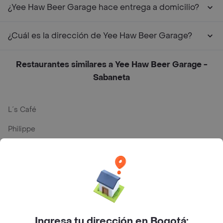
¿Yee Haw Beer Garage hace entrega a domicilio?
¿Cuál es la dirección de Yee Haw Beer Garage?
Restaurantes similares a Yee Haw Beer Garage -
Sabaneta
L´s Café
Philippe
Baskin Robbins
La Cesta
Mercari - Postres
Myriam Camhi Co
Ingresa tu dirección en Bogotá: