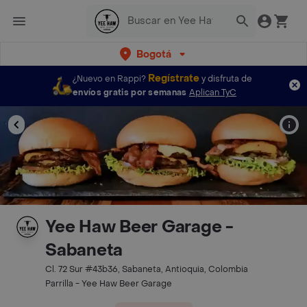
Bogotá
Regístrate
¿Nuevo en Rappi?
y disfruta de
envíos gratis por semanas
Aplican TyC
Yee Haw Beer Garage -
Sabaneta
Cl. 72 Sur #43b36, Sabaneta, Antioquia, Colombia
Parrilla - Yee Haw Beer Garage