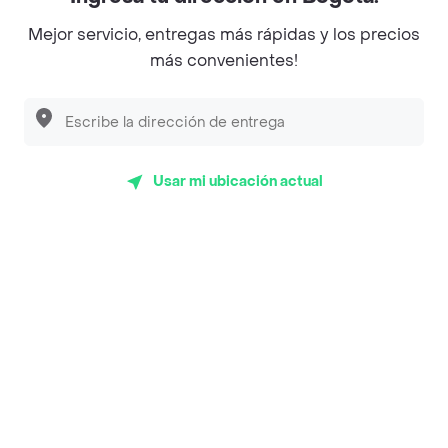
Magnifique
Mejor servicio, entregas más rápidas y los precios
Empanaditas de Pipian - Empanadas
más convenientes!
Desayunadero de la 42
Luisa Postres
Sopitas y Frijoladas
Usar mi ubicación actual
Subway
Top Marcas y Cadenas de Restaurantes
Encuéntranos en estos países