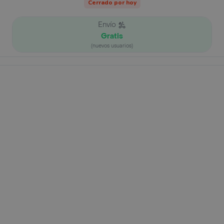
Cerrado por hoy
Envío
Gratis
(nuevos usuarios)