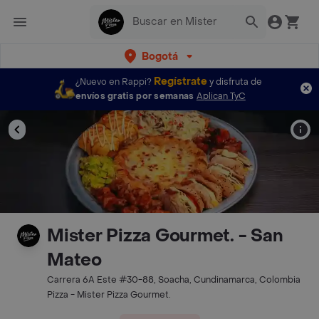
Bogotá
Regístrate
¿Nuevo en Rappi?
y disfruta de
envíos gratis por semanas
Aplican TyC
Mister Pizza Gourmet. - San
Mateo
Carrera 6A Este #30-88, Soacha, Cundinamarca, Colombia
Pizza - Mister Pizza Gourmet.