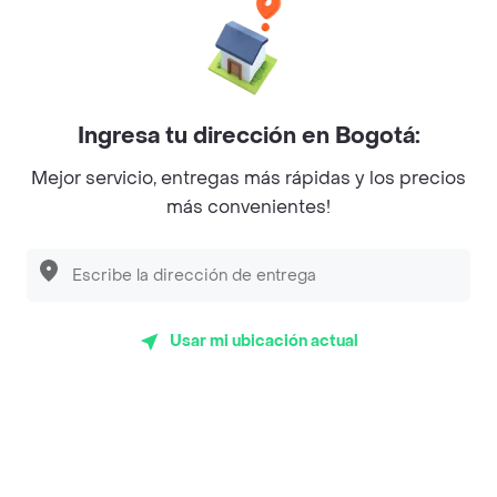
Baskin Robbins
La Cesta
Mercari - Postres
Ingresa tu dirección en Bogotá:
Myriam Camhi Co
Mejor servicio, entregas más rápidas y los precios
Magnifique
más convenientes!
Empanaditas de Pipian - Empanadas
Desayunadero de la 42
Luisa Postres
Usar mi ubicación actual
Sopitas y Frijoladas
Subway
Top Marcas y Cadenas de Restaurantes