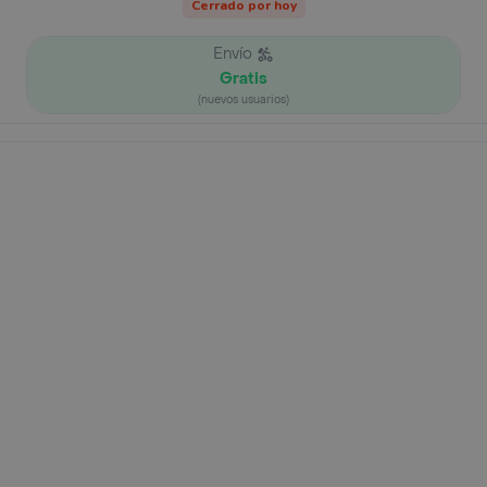
Cerrado por hoy
Envío
Gratis
(nuevos usuarios)