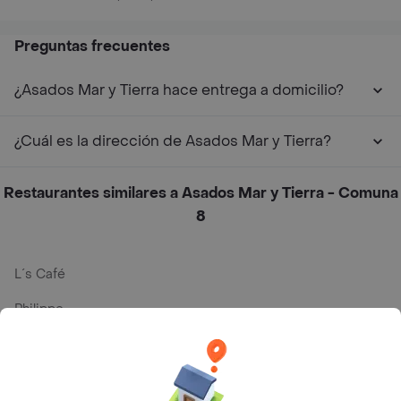
Preguntas frecuentes
¿Asados Mar y Tierra hace entrega a domicilio?
¿Cuál es la dirección de Asados Mar y Tierra?
Restaurantes similares a Asados Mar y Tierra - Comuna
8
L´s Café
Philippe
Baskin Robbins
La Cesta