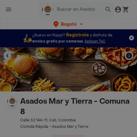
Bogotá
Regístrate
¿Nuevo en Rappi?
y disfruta de
envíos gratis por semanas
Aplican TyC
Asados Mar y Tierra - Comuna
8
Calle 52 14A-11, Cali, Colombia
Comida Rápida - Asados Mar y Tierra