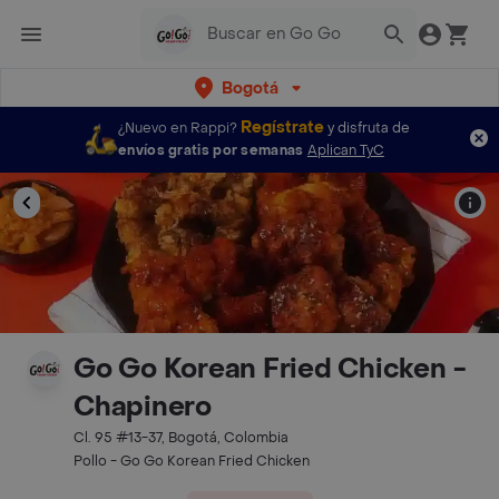
Bogotá
Regístrate
¿Nuevo en Rappi?
y disfruta de
envíos gratis por semanas
Aplican TyC
Go Go Korean Fried Chicken -
Chapinero
Cl. 95 #13-37, Bogotá, Colombia
Pollo - Go Go Korean Fried Chicken