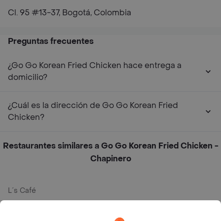
Cl. 95 #13-37, Bogotá, Colombia
Preguntas frecuentes
¿Go Go Korean Fried Chicken hace entrega a
domicilio?
¿Cuál es la dirección de Go Go Korean Fried
Chicken?
Restaurantes similares a Go Go Korean Fried Chicken -
Chapinero
L´s Café
Philippe