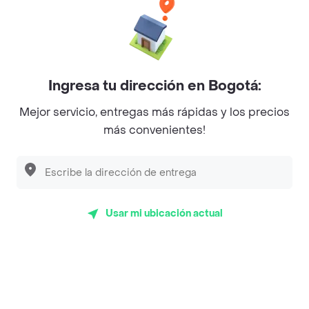
Baskin Robbins
La Cesta
Mercari - Postres
Ingresa tu dirección en Bogotá:
Myriam Camhi Co
Mejor servicio, entregas más rápidas y los precios
Magnifique
más convenientes!
Empanaditas de Pipian - Empanadas
Desayunadero de la 42
Luisa Postres
Usar mi ubicación actual
Sopitas y Frijoladas
Subway