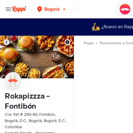
Bogotá
¿Nuevo en Rap
Rappi
Restaurantes a Dom
Rokapizzza -
Fontibón
Cra. 96f # 23G-83, Fontibón,
Bogotá, D.C., Bogotá, Bogotá, D.C.,
Colombia