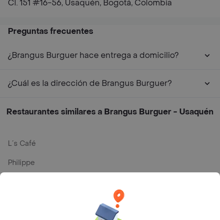
Cl. 151 #16-56, Usaquén, Bogotá, Colombia
Preguntas frecuentes
¿Brangus Burguer hace entrega a domicilio?
¿Cuál es la dirección de Brangus Burguer?
Restaurantes similares a Brangus Burguer - Usaquén
L´s Café
Philippe
Baskin Robbins
La Cesta