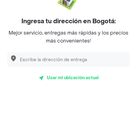
Mercari - Postres
Myriam Camhi Co
Ingresa tu dirección en Bogotá:
Magnifique
Mejor servicio, entregas más rápidas y los precios
Empanaditas de Pipian - Empanadas
más convenientes!
Desayunadero de la 42
Luisa Postres
Sopitas y Frijoladas
Usar mi ubicación actual
Subway
Top Marcas y Cadenas de Restaurantes
Encuéntranos en estos países