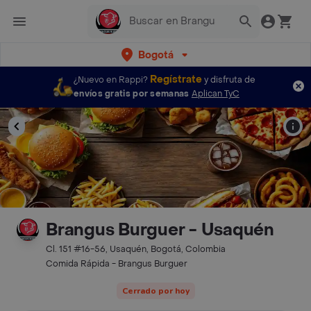
Bogotá
Regístrate
¿Nuevo en Rappi?
y disfruta de
envíos gratis por semanas
Aplican TyC
Brangus Burguer - Usaquén
Cl. 151 #16-56, Usaquén, Bogotá, Colombia
Comida Rápida - Brangus Burguer
Cerrado por hoy