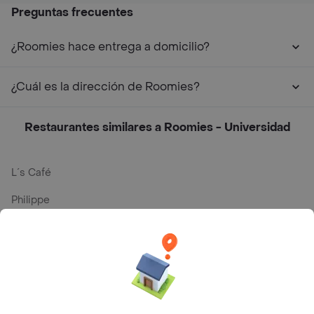
Preguntas frecuentes
¿Roomies hace entrega a domicilio?
¿Cuál es la dirección de Roomies?
Restaurantes similares a Roomies - Universidad
L´s Café
Philippe
Baskin Robbins
La Cesta
Mercari - Postres
Myriam Camhi Co