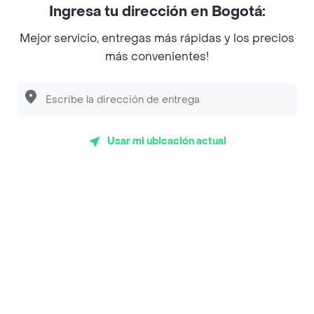
Ingresa tu dirección en Bogotá:
Magnifique
Mejor servicio, entregas más rápidas y los precios
Empanaditas de Pipian - Empanadas
más convenientes!
Desayunadero de la 42
Luisa Postres
Sopitas y Frijoladas
Usar mi ubicación actual
Subway
Top Marcas y Cadenas de Restaurantes
Encuéntranos en estos países