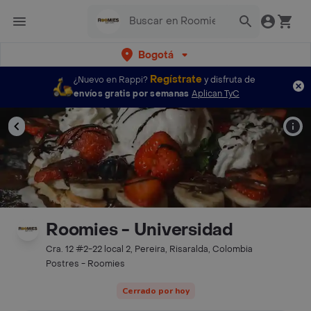
Bogotá
Regístrate
¿Nuevo en Rappi?
y disfruta de
envíos gratis por semanas
Aplican TyC
Roomies - Universidad
Cra. 12 #2-22 local 2, Pereira, Risaralda, Colombia
Postres - Roomies
Cerrado por hoy