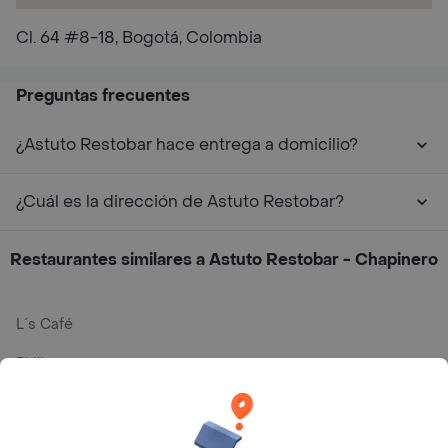
Cl. 64 #8-18, Bogotá, Colombia
Preguntas frecuentes
¿Astuto Restobar hace entrega a domicilio?
¿Cuál es la dirección de Astuto Restobar?
Restaurantes similares a Astuto Restobar - Chapinero
L´s Café
Philippe
Baskin Robbins
La Cesta