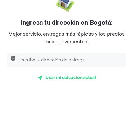
Mercari - Postres
Myriam Camhi Co
Ingresa tu dirección en Bogotá:
Magnifique
Mejor servicio, entregas más rápidas y los precios
más convenientes!
Empanaditas de Pipian - Empanadas
Desayunadero de la 42
Luisa Postres
Usar mi ubicación actual
Sopitas y Frijoladas
Subway
Top Marcas y Cadenas de Restaurantes
Encuéntranos en estos países