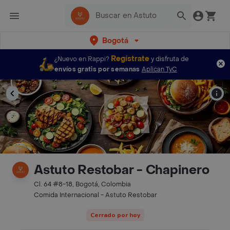
Bogotá
Regístrate
¿Nuevo en Rappi?
y disfruta de
envíos gratis por semanas
Aplican TyC
Astuto Restobar - Chapinero
Cl. 64 #8-18, Bogotá, Colombia
Comida Internacional - Astuto Restobar
Cerrado por hoy