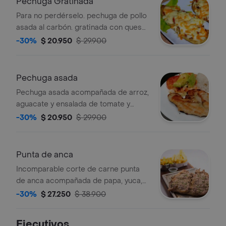
Pechuga Gratinada
Para no perdérselo. pechuga de pollo
asada al carbón. gratinada con queso
doble crema. acompañada de papa,
-30%
$ 20.950
$ 29.900
yuca, plátano, guacamole.
Pechuga asada
Pechuga asada acompañada de arroz,
aguacate y ensalada de tomate y
lechuga.
-30%
$ 20.950
$ 29.900
Punta de anca
Incomparable corte de carne punta
de anca acompañada de papa, yuca,
plátano, guacamole.
-30%
$ 27.250
$ 38.900
Ejecutivos