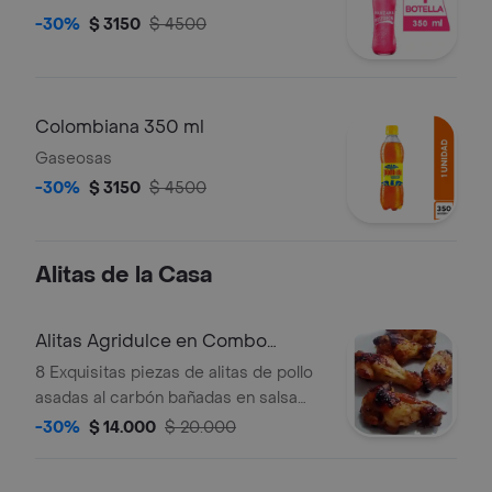
-30%
$ 3150
$ 4500
Colombiana 350 ml
Gaseosas
-30%
$ 3150
$ 4500
Alitas de la Casa
Alitas Agridulce en Combo
Personal
8 Exquisitas piezas de alitas de pollo
asadas al carbón bañadas en salsa
agridulce, acompañadas de papas a la
-30%
$ 14.000
$ 20.000
francesa, y gaseosas 250 ml.