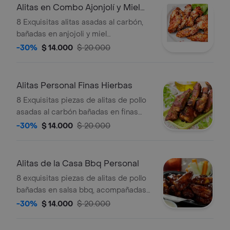
Alitas en Combo Ajonjolí y Miel
Personal
8 Exquisitas alitas asadas al carbón,
bañadas en anjojoli y miel
acompañadas de papa a la francesa y
-30%
$ 14.000
$ 20.000
gaseosas 250 ml.
Alitas Personal Finas Hierbas
8 Exquisitas piezas de alitas de pollo
asadas al carbón bañadas en finas
hierbas, acompañadas con papas a la
-30%
$ 14.000
$ 20.000
francesa y gaseosa 250 ml .
Alitas de la Casa Bbq Personal
8 exquisitas piezas de alitas de pollo
bañadas en salsa bbq, acompañadas
con papas a la francesa y gaseosa
-30%
$ 14.000
$ 20.000
250 ml .