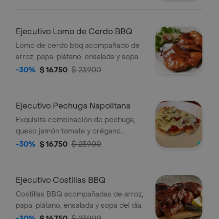
Ejecutivo Lomo de Cerdo BBQ
Lomo de cerdo bbq acompañado de
arroz, papa, plátano, ensalada y sopa
del día.
-30%
$ 16.750
$ 23.900
Ejecutivo Pechuga Napolitana
Exquisita combinación de pechuga,
queso jamón tomate y orégano
acompañado de arroz, papa, plátano,
-30%
$ 16.750
$ 23.900
ensalada y sopa del día.
Ejecutivo Costillas BBQ
Costillas BBQ acompañadas de arroz,
papa, plátano, ensalada y sopa del día.
-30%
$ 16.750
$ 23.900