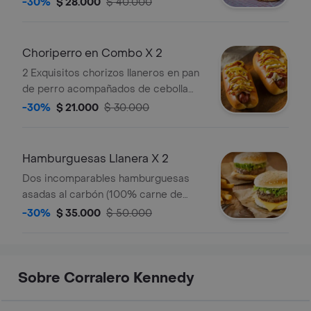
-30%
$ 28.000
$ 40.000
mozzarella, tomate, lechuga, salsa
bbq, salsa tártara y contrastada con
una insuperable cebolla grille de base;
Choriperro en Combo X 2
acompañada de papas a la francesa y
2 Exquisitos chorizos llaneros en pan
2 gaseosas 250 ml .
de perro acompañados de cebolla
grille, queso, papa chips y tocineta.
-30%
$ 21.000
$ 30.000
acompañado de papa francesa y 2
gaseosa 250 ml.
Hamburguesas Llanera X 2
Dos incomparables hamburguesas
asadas al carbón (100% carne de
res),con tocineta, queso mozzarella,
-30%
$ 35.000
$ 50.000
tomate, lechuga, salsa bbq, salsa
tártara y contrastada con filete de
carne llanera con una insuperable
cebolla grille de base; acompañada
Sobre Corralero Kennedy
de papas a la francesa y 2 gaseosas
250ml.