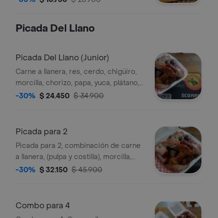
Picada Del Llano
Picada Del Llano (Junior)
Carne a llanera, res, cerdo, chigüiro,
morcilla, chorizo, papa, yuca, plátano,
guacamole .
-30%
$ 24.450
$ 34.900
Picada para 2
Picada para 2, combinación de carne
a llanera, (pulpa y costilla), morcilla,
chorizo llanero, acompañado de papa,
-30%
$ 32.150
$ 45.900
yuca, plátano, arepa boyacense
Combo para 4