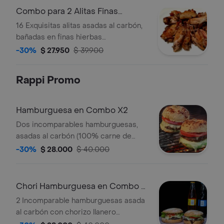
Combo para 2 Alitas Finas
Hierbas
16 Exquisitas alitas asadas al carbón,
bañadas en finas hierbas
acompañadas de papa a la francesa y
-30%
$ 27.950
$ 39.900
2 gaseosas 250 ml.
Rappi Promo
Hamburguesa en Combo X2
Dos incomparables hamburguesas,
asadas al carbón (100% carne de
res), con tocineta, queso, tomate,
-30%
$ 28.000
$ 40.000
lechuga, salsa bbq, salsa tártara y
contrastada con una insuperable
cebolla grille de base; acompañada
Chori Hamburguesa en Combo X
de papas a la francesa y 2 gaseosas
2
2 Incomparable hamburguesas asada
250 ML.
al carbón con chorizo llanero
fileteado, con tocineta, queso