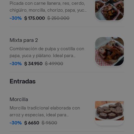
Picada con carne llanera, res, cerdo,
chigüiro, morcilla, chorizo, papa, yuca
plátano, guacamole.
-30%
$ 175.000
$ 250.000
Mixta para 2
Combinación de pulpa y costilla con
papa, yuca y plátano. Ideal para
compartir entre dos.
-30%
$ 34.950
$ 49.900
Entradas
Morcilla
Morcilla tradicional elaborada con
arroz y especias, ideal para
compartir.
-30%
$ 6650
$ 9500