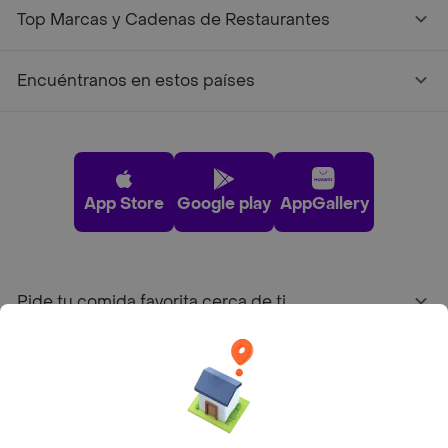
Top Marcas y Cadenas de Restaurantes
Encuéntranos en estos países
App Store
Google play
AppGallery
Pide tu comida favorita cerca de ti
Categorías
Únete a Rappi