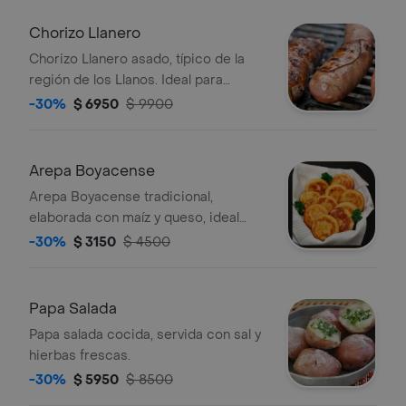
Chorizo Llanero
Chorizo Llanero asado, típico de la
región de los Llanos. Ideal para
parrillas.
-30%
$ 6950
$ 9900
Arepa Boyacense
Arepa Boyacense tradicional,
elaborada con maíz y queso, ideal
para acompañar tus comidas.
-30%
$ 3150
$ 4500
Papa Salada
Papa salada cocida, servida con sal y
hierbas frescas.
-30%
$ 5950
$ 8500