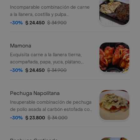
Incomparable combinación de carne
a la llanera, costilla y pulpa
acompañado de papa, yuca, plátano,
-30%
$ 24.450
$ 34.900
guacamole y arepa boyacense.
Mamona
Exquisita carne a la llanera tierna,
acompañada, papa, yuca, plátano,
guacamole y arepa boyacense.
-30%
$ 24.450
$ 34.900
Pechuga Napolitana
Insuperable combinación de pechuga
de pollo asada al carbón estofada con
jamón queso tomate orégano.
-30%
$ 23.800
$ 34.000
acompañada de papa, yuca, plátano.