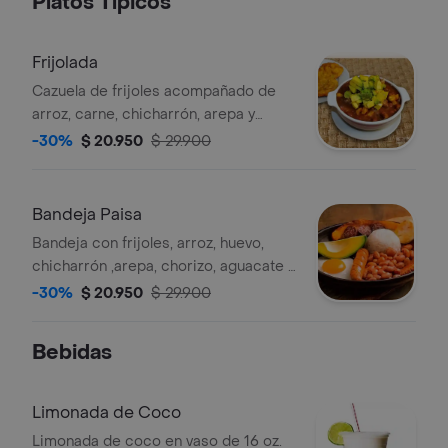
Platos Típicos
Frijolada
Cazuela de frijoles acompañado de
arroz, carne, chicharrón, arepa y
guacamole.
-30%
$ 20.950
$ 29.900
Bandeja Paisa
Bandeja con frijoles, arroz, huevo,
chicharrón ,arepa, chorizo, aguacate y
carne asada.
-30%
$ 20.950
$ 29.900
Bebidas
Limonada de Coco
Limonada de coco en vaso de 16 oz.