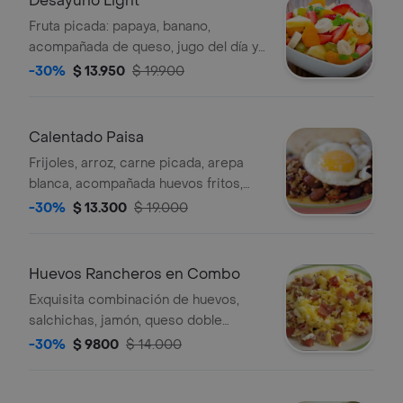
Desayuno Light
Fruta picada: papaya, banano,
acompañada de queso, jugo del día y
tostada integral.
-30%
$ 13.950
$ 19.900
Calentado Paisa
Frijoles, arroz, carne picada, arepa
blanca, acompañada huevos fritos,
bebida a elección
-30%
$ 13.300
$ 19.000
Huevos Rancheros en Combo
Exquisita combinación de huevos,
salchichas, jamón, queso doble
crema, acompañado de arroz, pan,
-30%
$ 9800
$ 14.000
jugo del dia o chocolate.