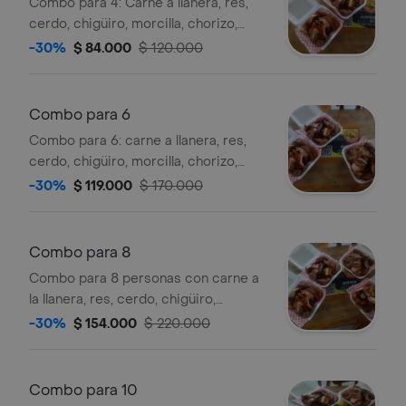
Combo para 4: Carne a llanera, res,
cerdo, chigüiro, morcilla, chorizo,
acompañado de papa, yuca, plátano y
-30%
$ 84.000
$ 120.000
guacamole.
Combo para 6
Combo para 6: carne a llanera, res,
cerdo, chigüiro, morcilla, chorizo,
papa, yuca, plátano y guacamole.
-30%
$ 119.000
$ 170.000
Combo para 8
Combo para 8 personas con carne a
la llanera, res, cerdo, chigüiro,
morcilla, chorizo, papa, yuca, plátano y
-30%
$ 154.000
$ 220.000
guacamole.
Combo para 10