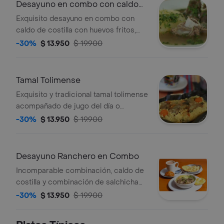
Desayuno en combo con caldo
de costilla
Exquisito desayuno en combo con
caldo de costilla con huevos fritos,
bebida y tostada.
-30%
$ 13.950
$ 19.900
Tamal Tolimense
Exquisito y tradicional tamal tolimense
acompañado de jugo del día o
chocolate y pan.
-30%
$ 13.950
$ 19.900
Desayuno Ranchero en Combo
Incomparable combinación, caldo de
costilla y combinación de salchicha
queso y huevos, acompañado de
-30%
$ 13.950
$ 19.900
arroz, café en leche, pan