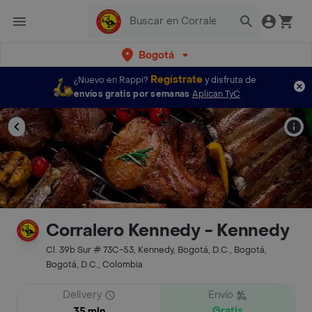
Bogotá
Regístrate
¿Nuevo en Rappi?
y disfruta de
envíos gratis por semanas
Aplican TyC
Corralero Kennedy - Kennedy
Cl. 39b Sur # 73C-53, Kennedy, Bogotá, D.C., Bogotá,
Bogotá, D.C., Colombia
Delivery
Envío
Gratis
35 min