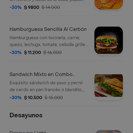
en cascos. Gaseosa 250.
-30%
$ 9800
$ 14.000
Hamburguesa Sencilla Al Carbón
Hamburguesa con tocineta, carne,
queso, lechuga, tomate, cebolla grille,
papas a la francesa, gaseosa 250 ml.
-30%
$ 11.200
$ 16.000
Sandwich Mixto en Combo
Navideño
Exquisito sándwich de pavo y pernil
de cerdo en pan francés o blandito,
acompañado de lechuga, tomate
-30%
$ 10.500
$ 15.000
(opcional), papas a la francesa y
gaseosa 250.
Desayunos