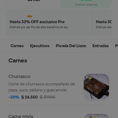
(nuevos usuarios)
Hasta 33% OFF exclusivo Pro
Hasta 30% 
Disfruta por ser Pro de este beneficio en los
Disfruta este de
restaurantes y tiendas más top.
en minutos.
Carnes
Ejecutivos
Picada Del Llano
Entradas
P
Carnes
Churrasco
Corte de churrasco acompañado de
papa, yuca, plátano y guacamole.
-30%
$ 26.550
$ 37.900
Carne mixta