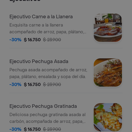
Ejecutivo Carne a la Llanera
Exquisita carne a la llanera
acompañado de arroz, papa, plátano,
ensalada y sopa del día.
-30%
$ 16.750
$ 23.900
Ejecutivo Pechuga Asada
Pechuga asada acompañado de arroz,
papa, plátano, ensalada y sopa del día.
-30%
$ 16.750
$ 23.900
Ejecutivo Pechuga Gratinada
Deliciosa pechuga gratinada asada al
carbón, acompañada de arroz, papa,
plátano, ensalada y sopa del día.
-30%
$ 16.750
$ 23.900