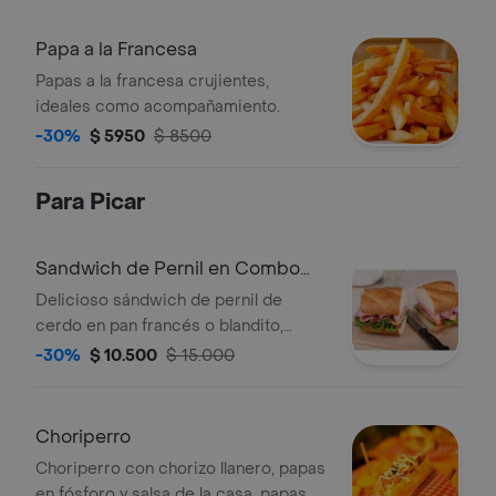
Papa a la Francesa
Papas a la francesa crujientes,
ideales como acompañamiento.
-30%
$ 5950
$ 8500
Para Picar
Sandwich de Pernil en Combo
Navideño
Delicioso sándwich de pernil de
cerdo en pan francés o blandito,
acompañado de lechuga, tomate
-30%
$ 10.500
$ 15.000
(opcional), papas a la francesa y
gaseosa 250.
Choriperro
Choriperro con chorizo llanero, papas
en fósforo y salsa de la casa, papas