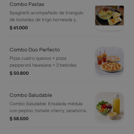
Combo Pastas
Spaghetti acompañado de triangulo
de tostadas de trigo horneada y
bebida natural 10 oz a elegir.
$ 61.000
Combo Dúo Perfecto
Pizza cuatro quesos + pizza
pepperoni hawaiana + 2 bebidas
$ 50.800
Combo Saludable
Combo Saludable: Ensalada médula
con pepino, tomate cherry, zanahoria,
aguacate y quinoa, acompañada de
$ 58.500
hummus artesanal y bebida natural a
elección.