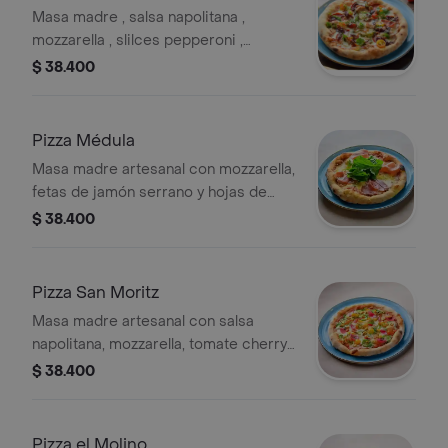
Masa madre , salsa napolitana ,
mozzarella , slilces pepperoni ,
chorizo artesanal, tomate cherry,
$ 38.400
cilantro y cebolla caramelizada.
Pizza Médula
Masa madre artesanal con mozzarella,
fetas de jamón serrano y hojas de
rúcula fresca aderezadas. (tamaño a
$ 38.400
elegir)
Pizza San Moritz
Masa madre artesanal con salsa
napolitana, mozzarella, tomate cherry,
jalapeño, cebolla ocañera encurtida,
$ 38.400
maíz tostado y cilantro. (tamaño y
proteína a elegir)
Pizza el Molino