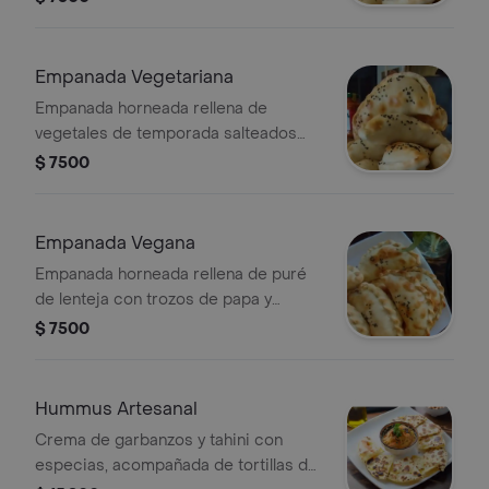
Empanada Vegetariana
Empanada horneada rellena de
vegetales de temporada salteados
con arroz, plátano maduro y salsa
$ 7500
soya. (con encurtido de la casa)
Empanada Vegana
Empanada horneada rellena de puré
de lenteja con trozos de papa y
coliflor. (con encurtido de la casa)
$ 7500
Hummus Artesanal
Crema de garbanzos y tahini con
especias, acompañada de tortillas de