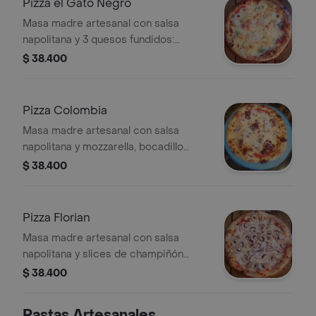
Pizza el Gato Negro
Masa madre artesanal con salsa
napolitana y 3 quesos fundidos:
mozzarella, paipa y blue cheese.
$ 38.400
(tamaño a elegir)
Pizza Colombia
Masa madre artesanal con salsa
napolitana y mozzarella, bocadillo
veleño y parmesano. (tamaño a elegir)
$ 38.400
Pizza Florian
Masa madre artesanal con salsa
napolitana y slices de champiñón
salvaje gratinados en mozzarella.
$ 38.400
(tamaño y proteína a elegir)
Pastas Artesanales