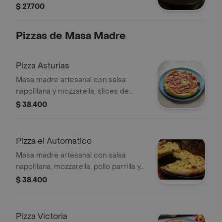
proteína, 3 vegetales, 1 queso, 1 salsa
$ 27.700
y complementos a tu gusto.
Pizzas de Masa Madre
Pizza Asturias
Masa madre artesanal con salsa
napolitana y mozzarella, slices de
pepperoni y parmesano. (tamaño a
$ 38.400
elegir)
Pizza el Automatico
Masa madre artesanal con salsa
napolitana, mozzarella, pollo parrilla y
salsa miel mostaza. (tamaño a elegir)
$ 38.400
Pizza Victoria