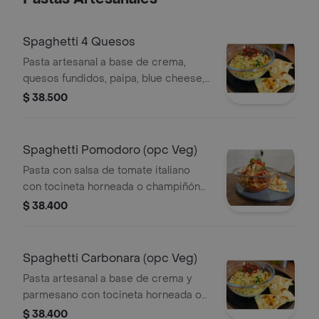
Spaghetti 4 Quesos
Pasta artesanal a base de crema,
quesos fundidos, paipa, blue cheese,
mozzarella, parmesano acompañado
$ 38.500
de triangulo de tostadas de trigo
horneada. puedes agregar proteínas
extras.
Spaghetti Pomodoro (opc Veg)
Pasta con salsa de tomate italiano
con tocineta horneada o champiñón
salteado.
$ 38.400
Spaghetti Carbonara (opc Veg)
Pasta artesanal a base de crema y
parmesano con tocineta horneada o
champiñón.
$ 38.400