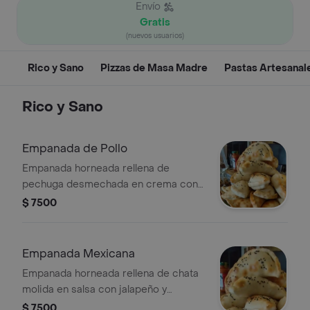
Envío
Gratis
(nuevos usuarios)
Rico y Sano
Pizzas de Masa Madre
Pastas Artesanal
Rico y Sano
Empanada de Pollo
Empanada horneada rellena de
pechuga desmechada en crema con
perejil. (con encurtido de la casa)
$ 7500
Empanada Mexicana
Empanada horneada rellena de chata
molida en salsa con jalapeño y
cilantro. (con encurtido de la casa)
$ 7500