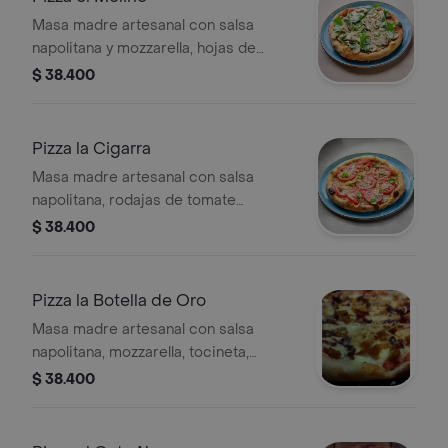
Masa madre artesanal con salsa
napolitana y mozzarella, hojas de
rúcula, champiñón, aderezo cesar y
$ 38.400
parmesano. (tamaño a elegir)
Pizza la Cigarra
Masa madre artesanal con salsa
napolitana, rodajas de tomate
campesino gratinadas en mozzarella,
$ 38.400
albahaca orgánica y parmesano.
(tamaño a elegir)
Pizza la Botella de Oro
Masa madre artesanal con salsa
napolitana, mozzarella, tocineta,
plátano maduro y parmesano. (tamaño
$ 38.400
a elegir)