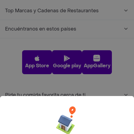
Top Marcas y Cadenas de Restaurantes
Encuéntranos en estos países
App Store
Google play
AppGallery
Pide tu comida favorita cerca de ti
Categorías
Únete a Rappi