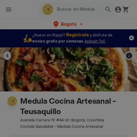
Bogotá
Regístrate
¿Nuevo en Rappi?
y disfruta de
envíos gratis por semanas
Aplican TyC
Medula Cocina Artesanal -
Teusaquillo
Avenida Carrera 19 #44-61, Bogotá, Colombia
Comida Saludable - Medula Cocina Artesanal