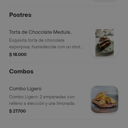
Postres
Torta de Chocolate Medula
(porción)
Exquisita torta de chocolate
esponjosa, humedecida con un shot
de espresso, rellena con un suave
$ 18.000
chantilly de arequipe (dulce de leche)
y cubierta con crema batida de
Combos
cacao, decorada con trozos de
chocolate amargo. ¡un deleite para los
amantes del café y el chocolate!
Combo Ligero
Combo Ligero: 2 empanadas con
relleno a elección y una limonada.
$ 27.700