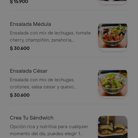
trigo. un snack saludable y lleno de
$ 15.900
sabor.
Ensalada Médula
Ensalada con mix de lechugas, tomate
cherry, champiñón, zanahoria,
jalapeño, cebolla ocañera encurtida,
$ 30.600
maíz tostado, parmesano, vinagreta y
chips.
Ensalada César
Ensalada con mix de lechugas,
crotones, salsa cesar y queso
parmesano.
$ 30.600
Crea Tu Sándwich
Opción rica y nutritiva para cualquier
momento del día, puedes elegir 1