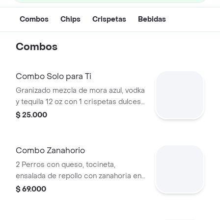
Combos
Chips
Crispetas
Bebidas
Combos
Combo Solo para Ti
Granizado mezcla de mora azul, vodka
y tequila 12 oz con 1 crispetas dulces
de 30gr
$ 25.000
Combo Zanahorio
2 Perros con queso, tocineta,
ensalada de repollo con zanahoria en
salsa blanca, 2 paquetes de papa
$ 69.000
artesanal, coca-cola original 400 ml,
salsas a elegir y granizado de