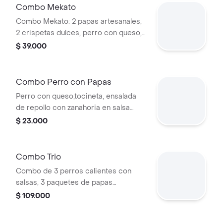
maracumango sin alcohol 12 oz
Combo Mekato
Combo Mekato: 2 papas artesanales,
2 crispetas dulces, perro con queso,
tocineta, ensalada de repollo y
$ 39.000
zanahoria en salsa blanca.
Combo Perro con Papas
Perro con queso,tocineta, ensalada
de repollo con zanahoria en salsa
blanca, salsas a elegir y paquete de
$ 23.000
papa artesanal
Combo Trio
Combo de 3 perros calientes con
salsas, 3 paquetes de papas
artesanales, 2 porciones de crispetas
$ 109.000
y 3 Coca-Cola de 400 ml.