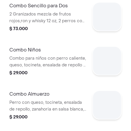
Combo Sencillo para Dos
2 Granizados mezcla de frutos
rojos,ron y whisky 12 oz, 2 perros con
queso, tocineta, ensalada de repollos
$ 73.000
con zanahoria en salsa blanca y salsas
de la casa a elegir.
Combo Niños
Combo para niños con perro caliente,
queso, tocineta, ensalada de repollo y
zanahoria, crispetas y Coca-Cola
$ 29.000
original de 400 ml.
Combo Almuerzo
Perro con queso, tocineta, ensalada
de repollo, zanahoria en salsa blanca,
ensaladas de la casa con papas
$ 29.000
artesanales y coca-cola original
400ml