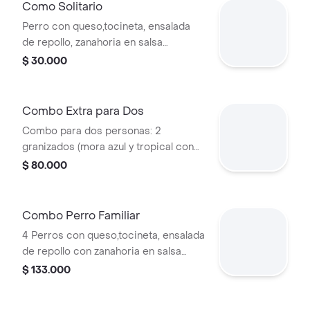
maracumango 12 onz sin alcohol.
Como Solitario
Perro con queso,tocineta, ensalada
de repollo, zanahoria en salsa
blancacon, paquete de papas
$ 30.000
artesanal 40gr, 1 crispetas dulces de
70 gr y salsas a elegir
Combo Extra para Dos
Combo para dos personas: 2
granizados (mora azul y tropical con
whisky, vodka) de 12 oz, 2 perros de
$ 80.000
queso y tocineta, ensalada de repollo
y zanahoria en salsa blanca, salsas a
elegir y 2 paquetes de papa artesanal.
Combo Perro Familiar
4 Perros con queso,tocineta, ensalada
de repollo con zanahoria en salsa
blanca, salsas a elegir, 4 paquetes de
$ 133.000
papa artesanal, 3 cripestas dulces 2
coca-cola 400ml y 2 granizados