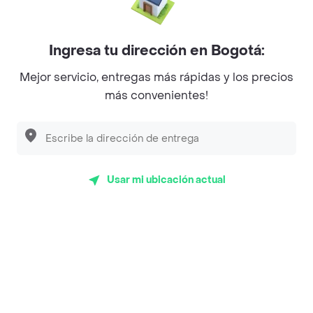
Mercari - Postres
Myriam Camhi Co
Ingresa tu dirección en Bogotá:
Magnifique
Mejor servicio, entregas más rápidas y los precios
más convenientes!
Empanaditas de Pipian - Empanadas
Desayunadero de la 42
Luisa Postres
Usar mi ubicación actual
Sopitas y Frijoladas
Subway
Top Marcas y Cadenas de Restaurantes
Encuéntranos en estos países