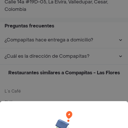
Calle 14a #19D-05, La Elvira, Valledupar, Cesar,
Colombia
Preguntas frecuentes
¿Compapitas hace entrega a domicilio?
¿Cuál es la dirección de Compapitas?
Restaurantes similares a Compapitas - Las Flores
L´s Café
Philippe
Baskin Robbins
La Cesta