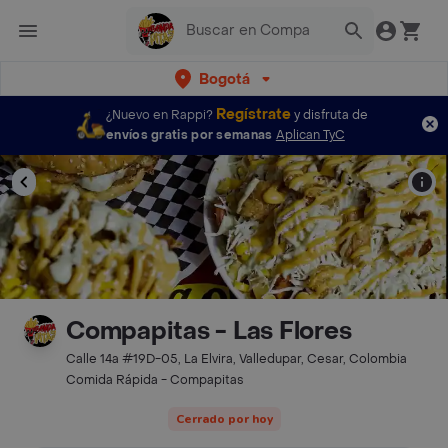
Bogotá
Regístrate
¿Nuevo en Rappi?
y disfruta de
envíos gratis por semanas
Aplican TyC
Compapitas - Las Flores
Calle 14a #19D-05, La Elvira, Valledupar, Cesar, Colombia
Comida Rápida - Compapitas
Cerrado por hoy