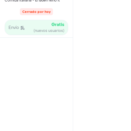
Comida Italiana - El Buen Nino It
Cerrado por hoy
Gratis
Envío
(nuevos usuarios)