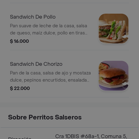
cerdo, cebolla caramelizada,pepinos
encurtidos
Sandwich De Pollo
Pan suave de leche de la casa, salsa
de queso, maiz dulce, pollo en tiras
parrillado, tomate verde picado y
$ 16.000
salsa de ajo de la casa
Sandwich De Chorizo
Pan de la casa, salsa de ajo y mostaza
dulce, pepinos encurtidos, ensalada
de repollo y zanahoria encurtida y
$ 22.000
chorizo ahumado de la casa
Sobre Perritos Salseros
Cra 1DBIS #68a-1, Comuna 5,