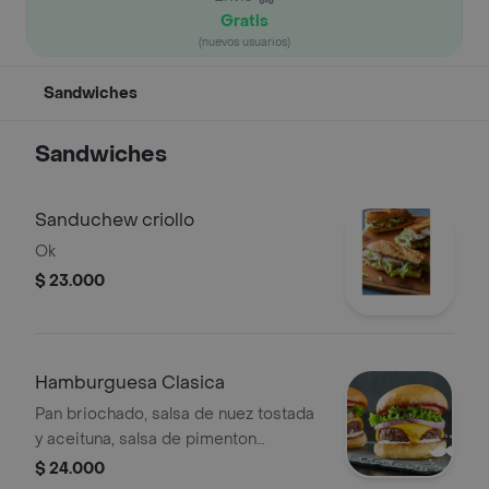
Gratis
(nuevos usuarios)
Sandwiches
Sandwiches
Sanduchew criollo
Ok
$ 23.000
Hamburguesa Clasica
Pan briochado, salsa de nuez tostada
y aceituna, salsa de pimenton
tatemado, carne gratimada de res y
$ 24.000