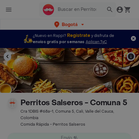
Bogotá
Regístrate
¿Nuevo en Rappi?
y disfruta de
envíos gratis por semanas
Aplican TyC
Perritos Salseros - Comuna 5
Cra 1DBIS #68a-1, Comuna 5, Cali, Valle del Cauca,
Colombia
Comida Rápida - Perritos Salseros
Envío