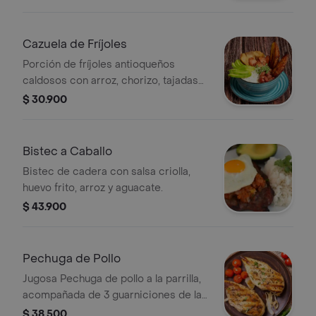
elección.
Cazuela de Fríjoles
Porción de fríjoles antioqueños
caldosos con arroz, chorizo, tajadas
de maduro, chicharrones carnudos y
$ 30.900
aguacate.
Bistec a Caballo
Bistec de cadera con salsa criolla,
huevo frito, arroz y aguacate.
$ 43.900
Pechuga de Pollo
Jugosa Pechuga de pollo a la parrilla,
acompañada de 3 guarniciones de la
barra a elección.
$ 38.500