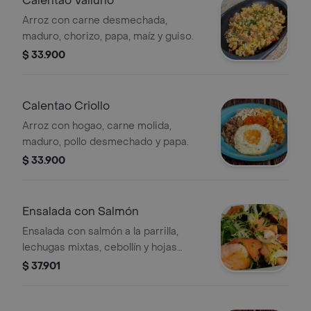
Calentao Valluno
Arroz con carne desmechada,
maduro, chorizo, papa, maíz y guiso.
$ 33.900
Calentao Criollo
Arroz con hogao, carne molida,
maduro, pollo desmechado y papa.
$ 33.900
Ensalada con Salmón
Ensalada con salmón a la parrilla,
lechugas mixtas, cebollín y hojas
verdes frescas.
$ 37.901