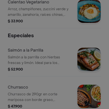
Calentao Vegetariano
Arroz, champiñones, zuccini verde y
amarillo, zanahoria, raíces chinas,
maduro y papa.
$ 33.900
Especiales
Salmón a la Parrilla
Salmón a la parrilla con hierbas
frescas y limón. Ideal para los
amantes del pescado.
$ 52.900
Churrasco
Churrasco de 290gr en corte
mariposa con borde graso,
acompañado de 3 guarniciones a
$ 47.900