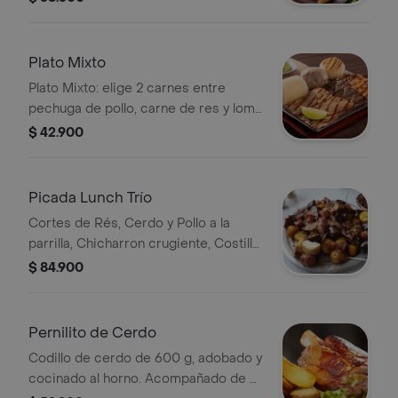
Plato Mixto
Plato Mixto: elige 2 carnes entre
pechuga de pollo, carne de res y lomo
de cerdo. Incluye 3 guarniciones a
$ 42.900
elección.
Picada Lunch Trío
Cortes de Rés, Cerdo y Pollo a la
parrilla, Chicharron crugiente, Costilla
de cerdo jugosa, chorizo y morcilla.
$ 84.900
Acompañada de papa criolla,
croqueta de yuca y patacones. Ideal
para 4 personas.
Pernilito de Cerdo
Codillo de cerdo de 600 g, adobado y
cocinado al horno. Acompañado de 3