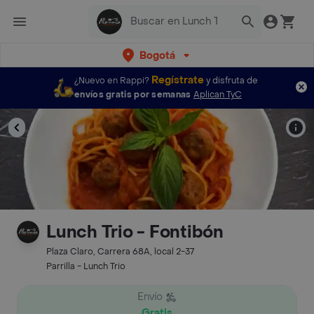
Bogotá
Regístrate
¿Nuevo en Rappi?
y disfruta de
envíos gratis por semanas
Aplican TyC
Lunch Trio - Fontibón
Plaza Claro, Carrera 68A, local 2-37
Parrilla - Lunch Trio
Envío
Gratis