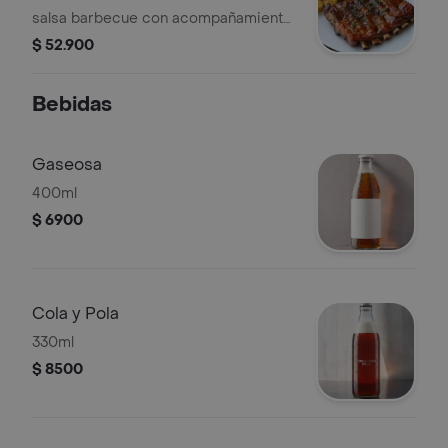
salsa barbecue con acompañamiento
y guarnición.
$ 52.900
Bebidas
Gaseosa
400ml
$ 6900
Cola y Pola
330ml
$ 8500