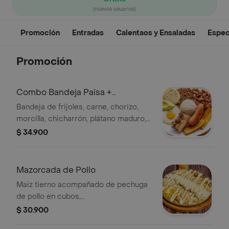
(nuevos usuarios)
Promoción
Entradas
Calentaos y Ensaladas
Espec
Promoción
Combo Bandeja Paisa +
Limonada
Bandeja de frijoles, carne, chorizo,
morcilla, chicharrón, plátano maduro,
aguacate, huevo frito y arroz blanco.
$ 34.900
con limonada fresca de 7 onzas.
Mazorcada de Pollo
Maiz tierno acompañado de pechuga
de pollo en cubos,
champiñones,queso mozzarella y
$ 30.900
papa chip aderezada con salsa de la