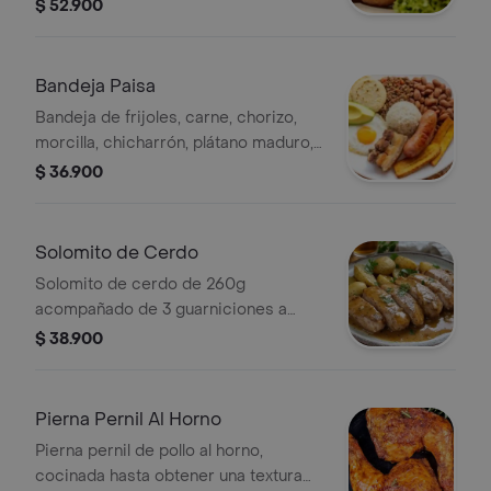
guarniciones de la barra a elección.
$ 52.900
Bandeja Paisa
Bandeja de frijoles, carne, chorizo,
morcilla, chicharrón, plátano maduro,
aguacate, huevo frito, arroz blanco y
$ 36.900
arepa.
Solomito de Cerdo
Solomito de cerdo de 260g
acompañado de 3 guarniciones a
elección
$ 38.900
Pierna Pernil Al Horno
Pierna pernil de pollo al horno,
cocinada hasta obtener una textura