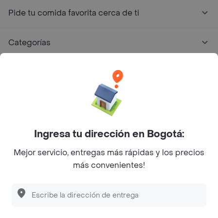
Pide tu comida favorita cerca de ti
Categorías
Únete a Rappi
Sobre Rappi
Facebook
Twitter
Instagram
Ingresa tu dirección en Bogotá:
Mejor servicio, entregas más rápidas y los precios
©
2026
Rappi Inc. All rights reserved.
más convenientes!
Rappi S.A.S. --- NIT 900.843.898-9 --- Calle 63 # 16A-02
Bogotá D.C. --- notificacionesrappi@rappi.com