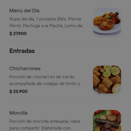
casa.
Menú del Día
Sopa del dìa, 1 proteína (Rés, Pierna
Pernil, Pechuga a la Placha, Lomo de
Cerdo Asado), 3 acompañamientos y
$ 27.900
bebida del día,
Entradas
Chicharrones
Porción de chicharrón de cerdo
acompañada de rodajas de limón y
salsa.
$ 25.900
Morcilla
Porción de morcilla artesanal, ideal
para compartir. Elaborada con