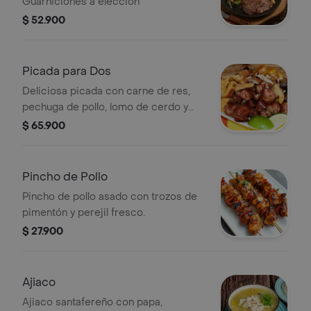
Guarniciones a eleccion
$ 52.900
Picada para Dos
Deliciosa picada con carne de res,
pechuga de pollo, lomo de cerdo y
chicharrones crugientes.
$ 65.900
Acompañada de papa criolla,
croqueta de yuca y patacones.
Pincho de Pollo
Pincho de pollo asado con trozos de
pimentón y perejil fresco.
$ 27.900
Ajiaco
Ajiaco santafereño con papa,