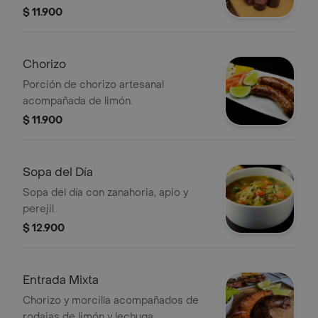
ingredientes frescos.
$ 11.900
Chorizo
Porción de chorizo artesanal
acompañada de limón.
$ 11.900
Sopa del Día
Sopa del día con zanahoria, apio y
perejil.
$ 12.900
Entrada Mixta
Chorizo y morcilla acompañados de
rodajas de limón y lechuga.