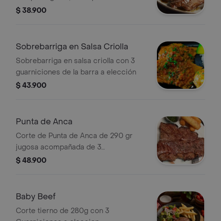
guarniciones a elección
$ 38.900
Sobrebarriga en Salsa Criolla
Sobrebarriga en salsa criolla con 3
guarniciones de la barra a elección
$ 43.900
Punta de Anca
Corte de Punta de Anca de 290 gr
jugosa acompañada de 3
acompañamientos de la barra a
$ 48.900
elección.
Baby Beef
Corte tierno de 280g con 3