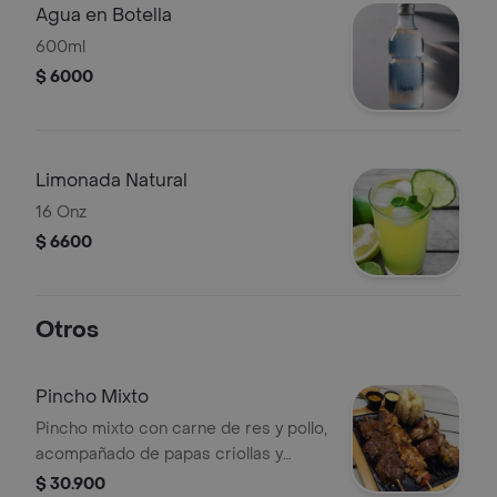
Agua en Botella
600ml
$ 6000
Limonada Natural
16 Onz
$ 6600
Otros
Pincho Mixto
Pincho mixto con carne de res y pollo,
acompañado de papas criollas y
mazorca.
$ 30.900