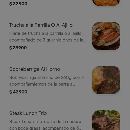
jugosa. Ideal para los amantes del
$ 32.900
pollo asado. Acompañada de 3
guarniciones a elección.
Trucha a la Parrilla O Al Ajillo
Filete de trucha a la parrilla o al ajillo,
acompañado de 3 guarniciones de la
barra a elección.
$ 39.900
Sobrebarriga Al Horno
Sobrebarriga al horno de 260g con 3
acompañamientos de la barra a
elección
$ 42.900
Steak Lunch Trío
Steak Lunch Trío: corte de la cadera
con poca grasa, acompañado de 3