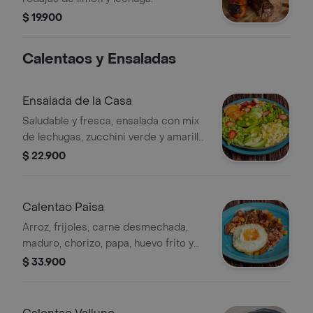
$ 19.900
Calentaos y Ensaladas
Ensalada de la Casa
Saludable y fresca, ensalada con mix
de lechugas, zucchini verde y amarillo,
manzana, mango, tomate, maíz tierno,
$ 22.900
queso mozzarella y aguacate.
Calentao Paisa
Arroz, frijoles, carne desmechada,
maduro, chorizo, papa, huevo frito y
arepa.
$ 33.900