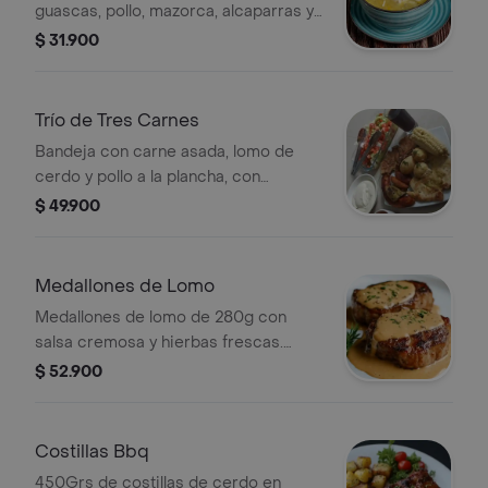
guascas, pollo, mazorca, alcaparras y
crema de leche.
$ 31.900
Trío de Tres Carnes
Bandeja con carne asada, lomo de
cerdo y pollo a la plancha, con
acompañamientos de tu elección.
$ 49.900
Medallones de Lomo
Medallones de lomo de 280g con
salsa cremosa y hierbas frescas.
Incluye acompañamiento.
$ 52.900
Costillas Bbq
450Grs de costillas de cerdo en