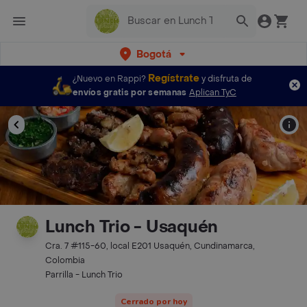
Bogotá
Regístrate
¿Nuevo en Rappi?
y disfruta de
envíos gratis por semanas
Aplican TyC
Lunch Trio - Usaquén
Cra. 7 #115-60, local E201 Usaquén, Cundinamarca,
Colombia
Parrilla - Lunch Trio
Cerrado por hoy