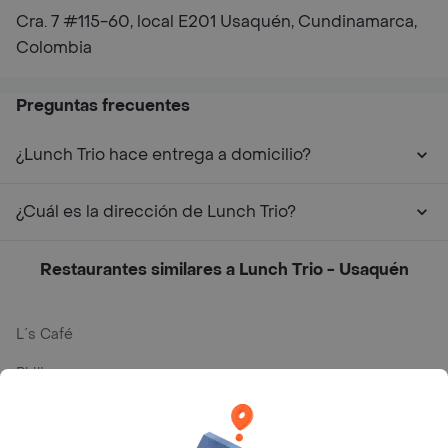
Cra. 7 #115-60, local E201 Usaquén, Cundinamarca,
Colombia
Preguntas frecuentes
¿Lunch Trio hace entrega a domicilio?
¿Cuál es la dirección de Lunch Trio?
Restaurantes similares a Lunch Trio - Usaquén
L´s Café
Philippe
Baskin Robbins