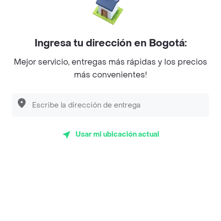
La Cesta
Mercari - Postres
Myriam Camhi Co
Ingresa tu dirección en Bogotá:
Magnifique
Mejor servicio, entregas más rápidas y los precios
más convenientes!
Empanaditas de Pipian - Empanadas
Desayunadero de la 42
Luisa Postres
Usar mi ubicación actual
Sopitas y Frijoladas
Subway
Top Marcas y Cadenas de Restaurantes