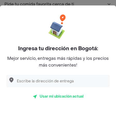
Pide tu comida favorita cerca de ti
Categorías
Únete a Rappi
Ingresa tu dirección en Bogotá:
Sobre Rappi
Mejor servicio, entregas más rápidas y los precios
más convenientes!
Facebook
Twitter
Instagram
©
2026
Rappi Inc. All rights reserved.
Usar mi ubicación actual
Rappi S.A.S. --- NIT 900.843.898-9 --- Calle 63 # 16A-02
Bogotá D.C. --- notificacionesrappi@rappi.com