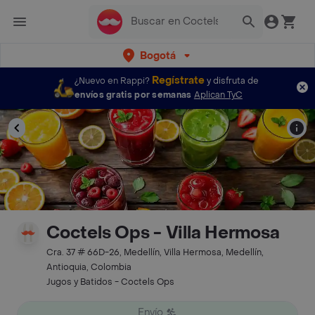
Bogotá
Regístrate
¿Nuevo en Rappi?
y disfruta de
envíos gratis por semanas
Aplican TyC
Coctels Ops - Villa Hermosa
Cra. 37 # 66D-26, Medellín, Villa Hermosa, Medellín,
Antioquia, Colombia
Jugos y Batidos - Coctels Ops
Envío