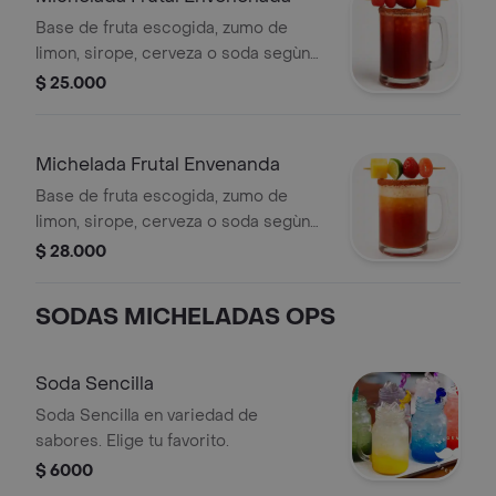
Base de fruta escogida, zumo de
limon, sirope, cerveza o soda segùn
preferencia, pincho con frutas y
$ 25.000
gomas seleccionada segun tipo de
michelada.
Michelada Frutal Envenanda
Base de fruta escogida, zumo de
limon, sirope, cerveza o soda segùn
preferencia, pincho con frutas y
$ 28.000
gomas seleccionada segun tipo de
michelada.
SODAS MICHELADAS OPS
Soda Sencilla
Soda Sencilla en variedad de
sabores. Elige tu favorito.
$ 6000