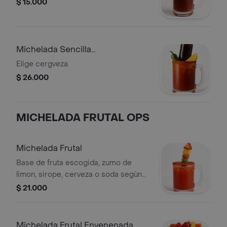
$ 15.000
Michelada Sencilla
Extraenvenenada
Elige cergveza.
$ 26.000
MICHELADA FRUTAL OPS
Michelada Frutal
Base de fruta escogida, zumo de
limon, sirope, cerveza o soda segùn
preferencia, pincho con frutas y
$ 21.000
gomas seleccionada segun tipo de
michelada.
Michelada Frutal Envenenada