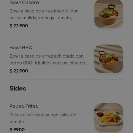
un sándwich/wrap.
Bowl Casero
Bowl a base de arroz integral con
carne molida, lechuga, tomate,
pepino, maíz, cilantro, guacamole y
$ 22.900
vinagreta a elección. El tamaño
perfecto para que lo acompañes con
un sándwich/wrap.
Bowl BBQ
Bowl a base de arroz achiotado con
cerdo BBQ, frijolitos negros, pico de
gallo, lechuga, guacamole y salsa roja
$ 22.900
tatemada. El tamaño perfecto para
que lo acompañes con un
Sides
sándwich/wrap.
Papas Fritas
Papas a la francesa con salsa de
tomate.
$ 9900