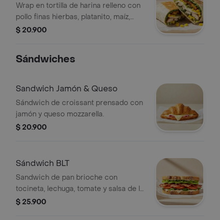
Wrap en tortilla de harina relleno con
pollo finas hierbas, platanito, maíz,
salsa verde, queso mozzarela y
$ 20.900
lechuga.
Sándwiches
Sandwich Jamón & Queso
Sándwich de croissant prensado con
jamón y queso mozzarella.
$ 20.900
Sándwich BLT
Sandwich de pan brioche con
tocineta, lechuga, tomate y salsa de la
casa.
$ 25.900