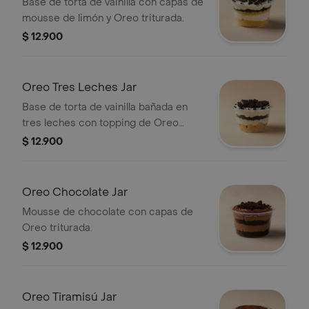
Base de torta de vainilla con capas de
mousse de limón y Oreo triturada.
$ 12.900
Oreo Tres Leches Jar
Base de torta de vainilla bañada en
tres leches con topping de Oreo
triturada.
$ 12.900
Oreo Chocolate Jar
Mousse de chocolate con capas de
Oreo triturada.
$ 12.900
Oreo Tiramisú Jar