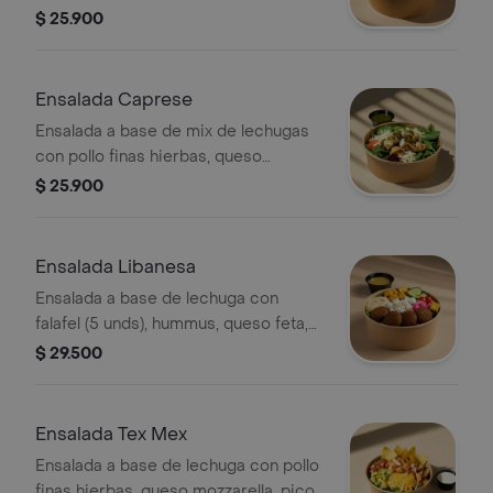
parmesano, tomate, crutones y
$ 25.900
vinagreta a elección. El tamaño
perfecto para que la acompañes con
un sándwich/wrap.
Ensalada Caprese
Ensalada a base de mix de lechugas
con pollo finas hierbas, queso
mozzarella, tomate, pesto y vinagreta
$ 25.900
a elección. El tamaño perfecto para
que la acompañes con un
sándwich/wrap.
Ensalada Libanesa
Ensalada a base de lechuga con
falafel (5 unds), hummus, queso feta,
tomate cherry, pepino, crutones,
$ 29.500
cebolla encurtida y vinagreta a
elección. El tamaño perfecto para que
la acompañes con un sándwich/wrap.
Ensalada Tex Mex
Ensalada a base de lechuga con pollo
finas hierbas, queso mozzarella, pico