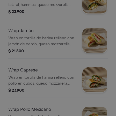
falafel, hummus, queso mozzarella,
queso feta, espinaca, pepino, cebolla
$ 23.900
morada y alioli.
Wrap Jamón
Wrap en tortilla de harina relleno con
jamón de cerdo, queso mozzarella,
lechuga, tomate y alioli.
$ 21.500
Wrap Caprese
Wrap en tortilla de harina relleno con
pollo en cubos, queso mozzarella,
tomate, espinaca y pesto.
$ 23.900
Wrap Pollo Mexicano