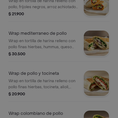
Wrap en tortilla de harina relleno con
pollo, fríjoles negros, arroz achiotado,
queso mozzarella, pico de gallo,
$ 21.900
lechuga, guacamole y salsa verde.
Wrap mediterraneo de pollo
Wrap en tortilla de harina relleno con
pollo finas hierbas, hummus, queso
mozzarella, queso feta, espinaca,
$ 30.500
pepino, cebolla morada y alioli.
Wrap de pollo y tocineta
Wrap en tortilla de harina relleno con
pollo finas hierbas, tocineta, alioli,
lechuga, tomate, queso mozzarella y
$ 20.900
pepino.
Wrap colombiano de pollo