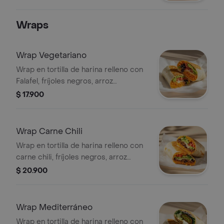
Wraps
Wrap Vegetariano
Wrap en tortilla de harina relleno con
Falafel, fríjoles negros, arroz
achiotado, queso mozzarella, pico de
$ 17.900
gallo, lechuga, guacamole, totopos
triturados y salsa verde.
Wrap Carne Chili
Wrap en tortilla de harina relleno con
carne chili, fríjoles negros, arroz
achiotado, queso mozzarella, pico de
$ 20.900
gallo, lechuga, guacamole y salsa
verde.
Wrap Mediterráneo
Wrap en tortilla de harina relleno con