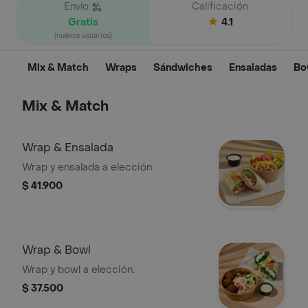
Envío
Calificación
Gratis
4.1
(nuevos usuarios)
Mix & Match
Wraps
Sándwiches
Ensaladas
Bo
Mix & Match
Wrap & Ensalada
Wrap y ensalada a elección.
$ 41.900
Wrap & Bowl
Wrap y bowl a elección.
$ 37.500