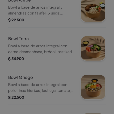
Bowl Árabe
Bowl a base de arroz integral y
almendras con falafel (5 unds),
hummus de garbanzo, tomate, pepino,
$ 22.500
perejil, limón y vinagreta a elección. El
tamaño perfecto para que lo
acompañes con un sándwich/wrap.
Bowl Terra
Bowl a base de arroz integral con
carne desmechada, brócoli rostizado,
tomate, cebolla encurtida, aguacate,
$ 34.900
cilantro y vinagreta a elección. El
tamaño perfecto para que la
acompañes con un sándwich o wrap.
Bowl Griego
Bowl a base de arroz integral con
pollo finas hierbas, lechuga, tomate,
pepino, cilantro, hummus de pimentón
$ 22.500
y vinagreta a elección. El tamaño
perfecto para que lo acompañes con