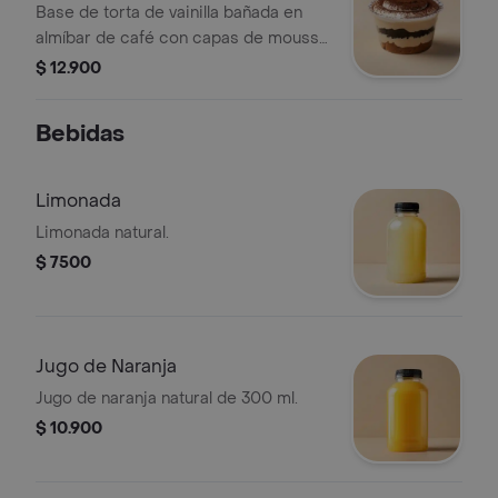
Base de torta de vainilla bañada en
almíbar de café con capas de mousse
de tiramisú y Oreo.
$ 12.900
Bebidas
Limonada
Limonada natural.
$ 7500
Jugo de Naranja
Jugo de naranja natural de 300 ml.
$ 10.900