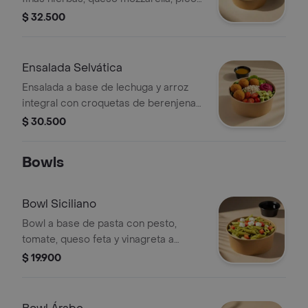
de gallo, aguacate, totopos triturados
$ 32.500
y vinagreta a elección. El tamaño
perfecto para que la acompañes con
un sándwich/wrap.
Ensalada Selvática
Ensalada a base de lechuga y arroz
integral con croquetas de berenjena
(5 unds), tomate cherry, aguacate, dip
$ 30.500
de remolacha y vinagreta a elección.
El tamaño perfecto para que la
Bowls
acompañes con un sándwich/wrap.
Bowl Siciliano
Bowl a base de pasta con pesto,
tomate, queso feta y vinagreta a
elección. El tamaño perfecto para que
$ 19.900
lo acompañes con un sándwich/wrap.