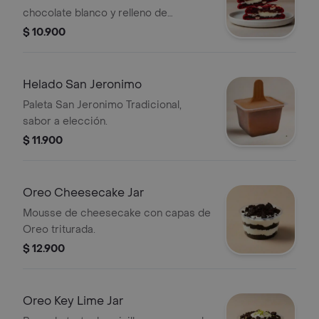
chocolate blanco y relleno de
Cheesecake.
$ 10.900
Helado San Jeronimo
Paleta San Jeronimo Tradicional,
sabor a elección.
$ 11.900
Oreo Cheesecake Jar
Mousse de cheesecake con capas de
Oreo triturada.
$ 12.900
Oreo Key Lime Jar