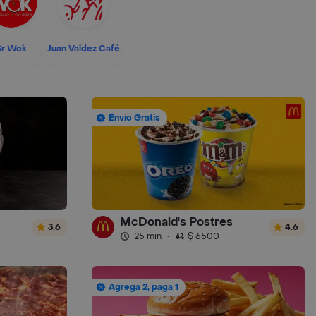
Sr Wok
Juan Valdez Café
Envío Gratis
McDonald's Postres
3.6
4.6
25 min
·
$ 6500
Agrega 2, paga 1