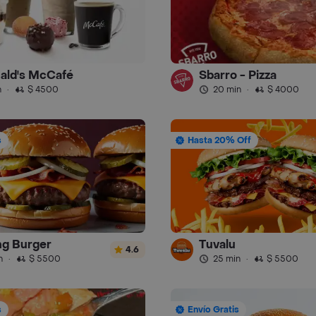
ald's McCafé
Sbarro - Pizza
n
·
$ 4500
20 min
·
$ 4000
s
Hasta 20% Off
g Burger
Tuvalu
4.6
n
·
$ 5500
25 min
·
$ 5500
s
Envío Gratis