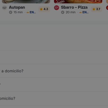
Autopan
Sbarro - Pizza
4.3
3.7
15 min
·
ENVÍO GRATIS
20 min
·
ENVÍO GRATIS
 a domicilio?
?
omicilio?