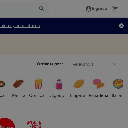
Ingreso
minos y condiciones
Ordenar por :
Relevancia
ica
Parrilla
Comida Rápida
Jugos y Batidos
Empanadas
Panadería
Italiana