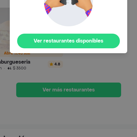
Ver restaurantes disponibles
Abre 11:45 AM
burgueseria
4.8
n
·
$ 3500
Ver más restaurantes