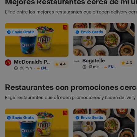
Mejores Restaurantes cerca de mi u
Elige entre los mejores restaurantes que ofrecen delivery cer
Envío Gratis
Envío Gratis
Bagatelle
McDonald's Postres
4.3
4.4
13 min
·
ENVÍO GRATIS
25 min
·
ENVÍO GRATIS
Restaurantes con promociones cerc
Elige restaurantes que ofrecen promociones y hacen delivery
Envío Gratis
Envío Gratis