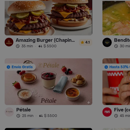
Amazing Burger (Chapinero)
Bendit
4.1
35 min
·
$ 5500
30 mi
Envío Gratis
Hasta 53% 
Pétale
Five (c
25 min
·
$ 5500
45 mi