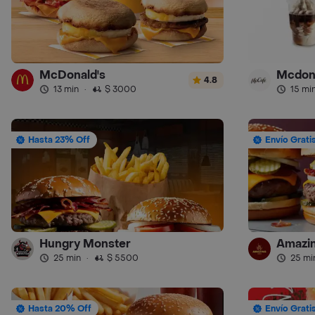
McDonald's
Mcdon
4.8
13 min
·
$ 3000
15 mi
Hasta 23% Off
Envío Grati
Hungry Monster
Amazin
25 min
·
$ 5500
25 mi
Hasta 20% Off
Envío Grati