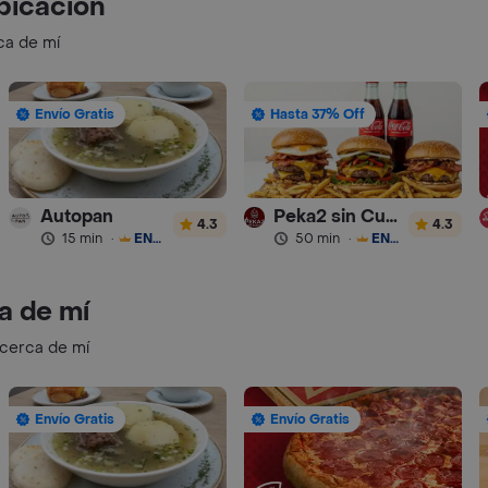
bicación
ca de mí
Envío Gratis
Hasta 37% Off
Autopan
Peka2 sin Culpa Lourdes
4.3
4.3
15 min
·
ENVÍO GRATIS
50 min
·
ENVÍO GRATIS
a de mí
 cerca de mí
Envío Gratis
Envío Gratis