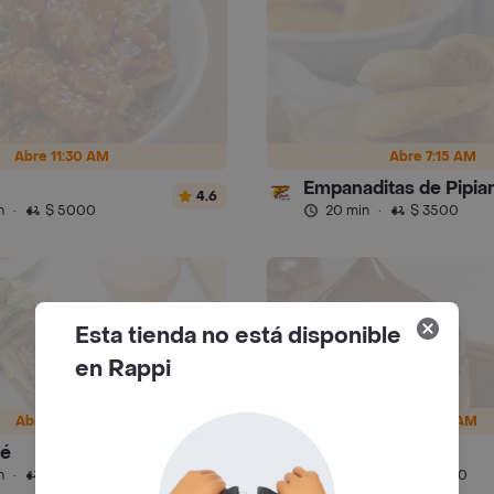
Abre 11:30 AM
Abre 7:15 AM
4.6
n
·
$ 5000
20 min
·
$ 3500
Esta tienda no está disponible
en Rappi
Abre 8:30 AM
Abre 7:30 AM
fé
Philippe
4.9
n
·
$ 4000
30 min
·
$ 4000