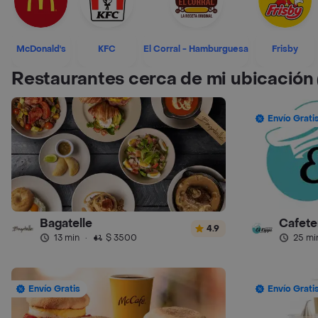
McDonald's
KFC
El Corral - Hamburguesa
Frisby
Restaurantes cerca de mi ubicación
Envío Grati
Bagatelle
Cafeter
4.9
13 min
·
$ 3500
25 mi
Envío Gratis
Envío Grati