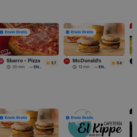
Envío Gratis
Envío Gratis
Sbarro - Pizza
McDonald's
3.7
3.6
20 min
·
ENVÍO GRATIS
13 min
·
ENVÍO GRATIS
Envío Gratis
Envío Gratis