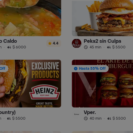
o Caldo
Peka2 sin Culpa
4.4
n
·
$ 6000
45 min
·
$ 5500
Off
Hasta 55% Off
ountry)
Vper.
n
·
$ 5500
40 min
·
$ 5500