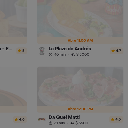
Abre 11:00 AM
Empanaditas de Pipian - Empanadas
La Plaza de Andrés
5
4.7
40 min
·
$ 5000
Abre 12:00 PM
Da Quei Matti
4.6
4.5
61 min
·
$ 5500