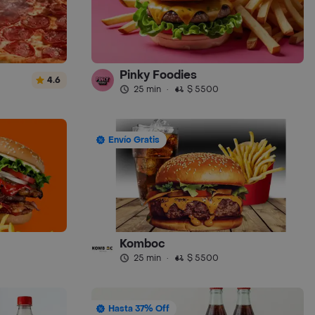
Pinky Foodies
4.6
25 min
·
$ 5500
Envío Gratis
Komboc
25 min
·
$ 5500
Hasta 37% Off