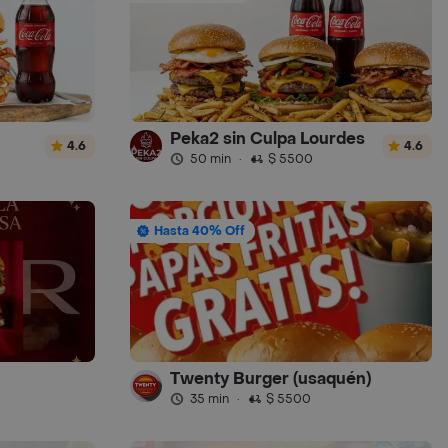
Peka2 sin Culpa Lourdes
4.6
4.6
50 min
·
$ 5500
Hasta 40% Off
Twenty Burger (usaquén)
35 min
·
$ 5500