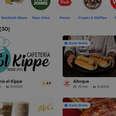
Sandwich Qbano
Papa Johns
Presto
Crepes & Waffles
(30)
s
Envío Gratis
ía el Kippe
Altoque
4.9
n
·
$ 5000
15 min
·
$ 4000
s
Envío Gratis