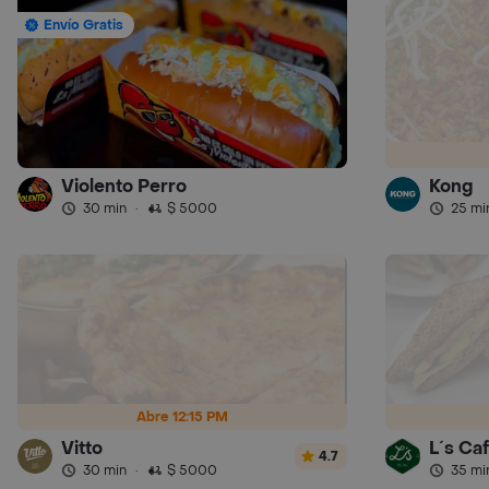
Envío Gratis
Violento Perro
Kong
30 min
·
$ 5000
25 mi
Abre 12:15 PM
Vitto
L´s Ca
4.7
30 min
·
$ 5000
35 mi