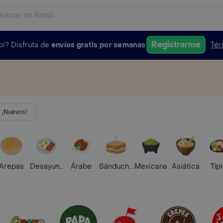
Registrarme
pi?
Disfruta de
envíos gratis por semanas
Tér
¡Nuevos!
Arepas
Desayunos
Árabe
Sánduches
Mexicana
Asiática
Típ