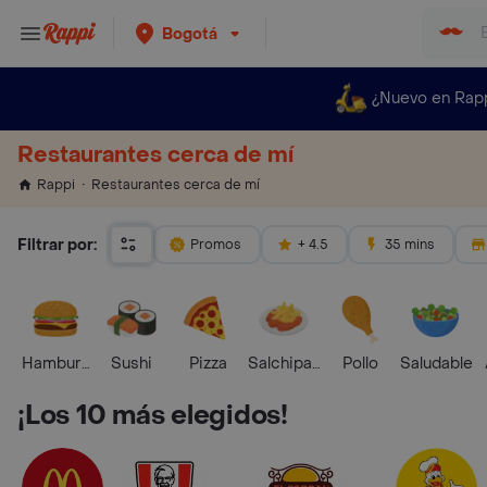
Bogotá
¿Nuevo en Rap
Restaurantes cerca de mí
Restaurantes cerca de mí
Rappi
Filtrar por:
Promos
+ 4.5
35 mins
Hamburguesa
Sushi
Pizza
Salchipapas
Pollo
Saludable
¡Los 10 más elegidos!