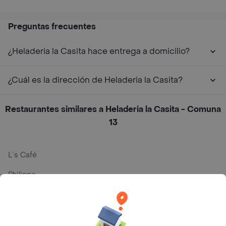
Preguntas frecuentes
¿Heladeria la Casita hace entrega a domicilio?
¿Cuál es la dirección de Heladeria la Casita?
Restaurantes similares a Heladeria la Casita - Comuna
13
L´s Café
Philippe
Baskin Robbins
La Cesta