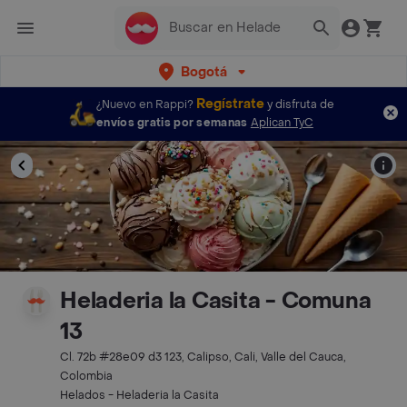
Bogotá
Regístrate
¿Nuevo en Rappi?
y disfruta de
envíos gratis por semanas
Aplican TyC
Heladeria la Casita - Comuna
13
Cl. 72b #28e09 d3 123, Calipso, Cali, Valle del Cauca,
Colombia
Helados - Heladeria la Casita