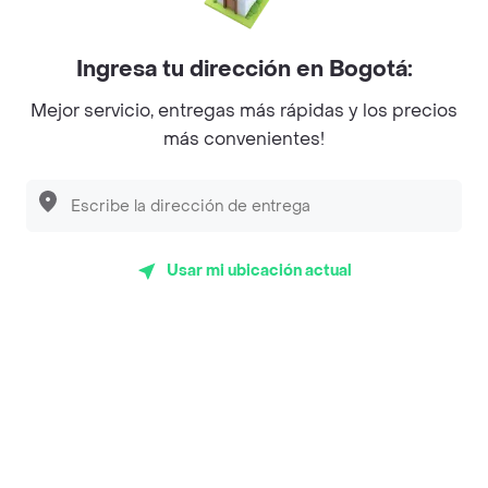
Mercari - Postres
Myriam Camhi Co
Ingresa tu dirección en Bogotá:
Magnifique
Mejor servicio, entregas más rápidas y los precios
más convenientes!
Empanaditas de Pipian - Empanadas
Desayunadero de la 42
Luisa Postres
Usar mi ubicación actual
Sopitas y Frijoladas
Subway
Top Marcas y Cadenas de Restaurantes
Encuéntranos en estos países