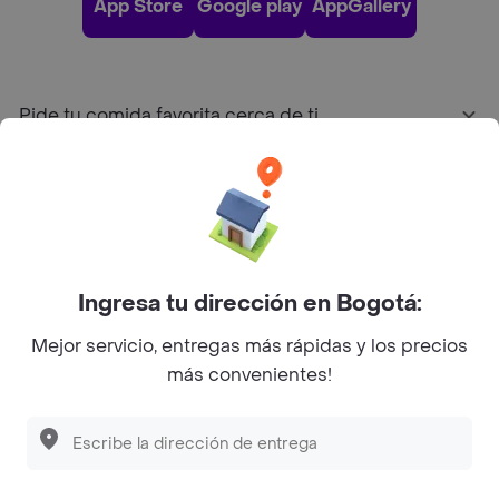
App Store
Google play
AppGallery
Pide tu comida favorita cerca de ti
Categorías
Únete a Rappi
Ingresa tu dirección en Bogotá:
Sobre Rappi
Mejor servicio, entregas más rápidas y los precios
más convenientes!
Facebook
Twitter
Instagram
©
2026
Rappi Inc. All rights reserved.