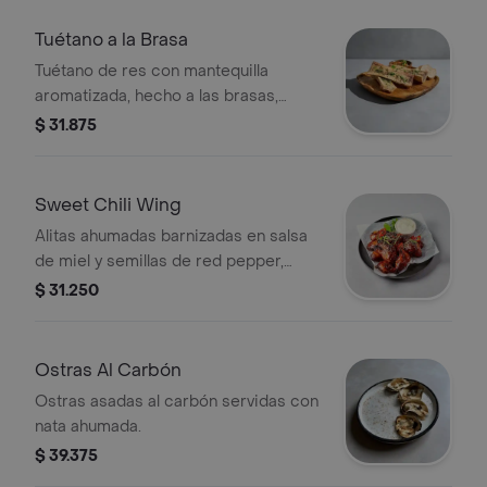
Tuétano a la Brasa
Tuétano de res con mantequilla
aromatizada, hecho a las brasas,
acompañado de pan de masa madre.
$ 31.875
Sweet Chili Wing
Alitas ahumadas barnizadas en salsa
de miel y semillas de red pepper,
acompañadas de papas casco.
$ 31.250
Ostras Al Carbón
Ostras asadas al carbón servidas con
nata ahumada.
$ 39.375