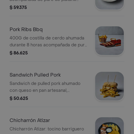
maduro.
$ 59.375
Pork Ribs Bbq
400G de costilla de cerdo ahumada
durante 8 horas acompañada de puré
de papa.
$ 86.625
Sandwich Pulled Pork
Sandwich de pulled pork ahumado
con queso en pan artesanal,
acompañado de papas fritas.
$ 50.625
Chicharrón Atizar
Chicharrón Atizar: tocino barriguero