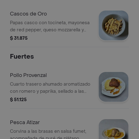
Cascos de Oro
Papas casco con tocineta, mayonesa
de red pepper, queso mozzarella y
parmesano.
$ 31.875
Fuertes
Pollo Provenzal
Cuarto trasero ahumado aromatizado
con romero y paprika, sellado a las
brasas acompañado de puré de papa
$ 51.125
Pesca Atizar
Corvina a las brasas en salsa fumet,
acompañada de puré de plátano