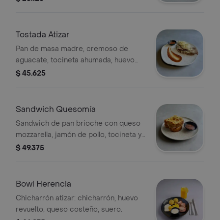
Tostada Atizar
Pan de masa madre, cremoso de
aguacate, tocineta ahumada, huevo
pochado, jamón de cerdo ahumado,
$ 45.625
finalizado con queso costeño.
Sandwich Quesomía
Sandwich de pan brioche con queso
mozzarella, jamón de pollo, tocineta y
queso gratinado. Acompañado de una
$ 49.375
salsa.
Bowl Herencia
Chicharrón atizar: chicharrón, huevo
revuelto, queso costeño, suero.