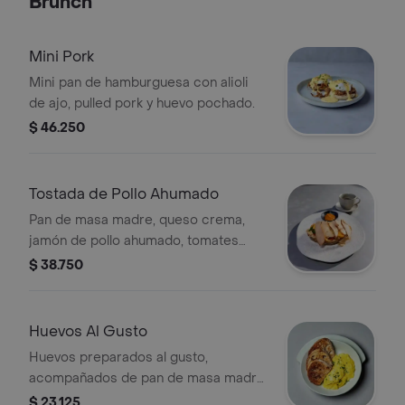
Brunch
Mini Pork
Mini pan de hamburguesa con alioli
de ajo, pulled pork y huevo pochado.
$ 46.250
Tostada de Pollo Ahumado
Pan de masa madre, queso crema,
jamón de pollo ahumado, tomates
confitados, huevo revuelto, finalizado
$ 38.750
con mix de hojas.
Huevos Al Gusto
Huevos preparados al gusto,
acompañados de pan de masa madre
y decorados con cebollín.
$ 23.125