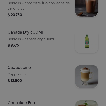
Almendras
Bebidas - chocolate frio con leche de
almendras
$ 20.750
Canada Dry 300Ml
Bebidas - canada dry 300ml
$ 9375
Cappuccino
Cappuccino.
$ 12.500
Chocolate Frio