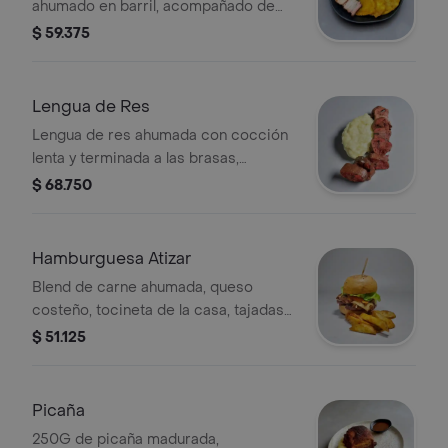
ahumado en barril, acompañado de
patacón, yuca frita y suero.
$ 59.375
Lengua de Res
Lengua de res ahumada con cocción
lenta y terminada a las brasas,
acompañada de puré de papa.
$ 68.750
Hamburguesa Atizar
Blend de carne ahumada, queso
costeño, tocineta de la casa, tajadas
de maduro y vegetales frescos en
$ 51.125
pan brioche, acompañada de papas
casco.
Picaña
250G de picaña madurada,