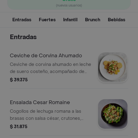
(nuevos usuarios)
Entradas
Fuertes
Infantil
Brunch
Bebidas
Entradas
Ceviche de Corvina Ahumado
Ceviche de corvina ahumado en leche
de suero costeño, acompañado de
casabe, tomates cherry y cilantro.
$ 39.375
Ensalada Cesar Romaine
Cogollos de lechuga romana a las
brasas con salsa césar, crutones,
queso parmesano y jamón de pollo
$ 31.875
ahumado.