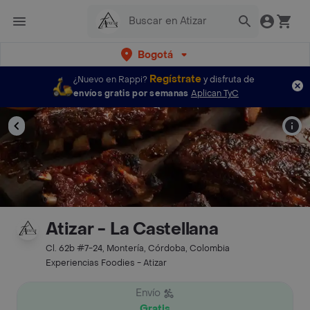
Bogotá
Regístrate
¿Nuevo en Rappi?
y disfruta de
envíos gratis por semanas
Aplican TyC
Atizar - La Castellana
Cl. 62b #7-24, Montería, Córdoba, Colombia
Experiencias Foodies - Atizar
Envío
Gratis