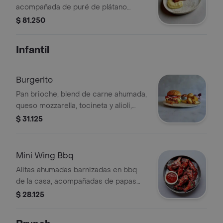
acompañada de puré de plátano
maduro.
$ 81.250
Infantil
Burgerito
Pan brioche, blend de carne ahumada,
queso mozzarella, tocineta y alioli,
acompañada de papas casco.
$ 31.125
Mini Wing Bbq
Alitas ahumadas barnizadas en bbq
de la casa, acompañadas de papas
casco.
$ 28.125