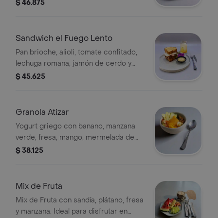
$ 46.875
Sandwich el Fuego Lento
Pan brioche, alioli, tomate confitado,
lechuga romana, jamón de cerdo y
pollo ahumado con tocineta y huevo
$ 45.625
frito.
Granola Atizar
Yogurt griego con banano, manzana
verde, fresa, mango, mermelada de
guaya agria y granola de la casa.
$ 38.125
Mix de Fruta
Mix de Fruta con sandía, plátano, fresa
y manzana. Ideal para disfrutar en