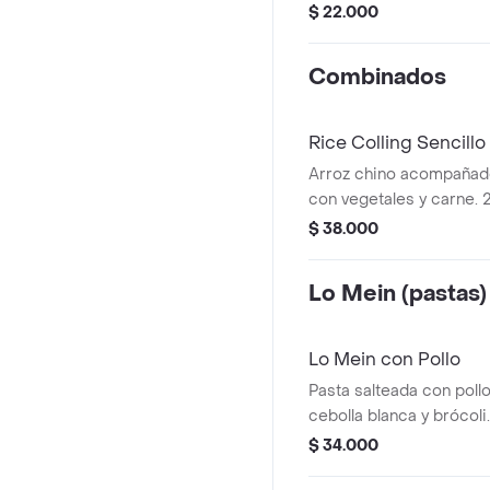
$ 22.000
Combinados
Rice Colling Sencillo
Arroz chino acompañad
con vegetales y carne. 
$ 38.000
Lo Mein (pastas)
Lo Mein con Pollo
Pasta salteada con pollo
cebolla blanca y brócoli
salsa de soya y ajo
$ 34.000