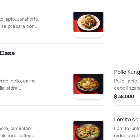
o, apio, zanahoria,
. se prepara con
ostras y ajo
 Casa
Pollo Kun
do, pollo, carne,
Pollo , apio
a, sidra,
cebollin,zan
ompañado con una
salsa picant
$ 38.000
 (para 1 o 2
soya. acom
arroz blanco
Lomito co
bolla, pimenton,
Lomito junto
oli. todo salteado
cidra, cham