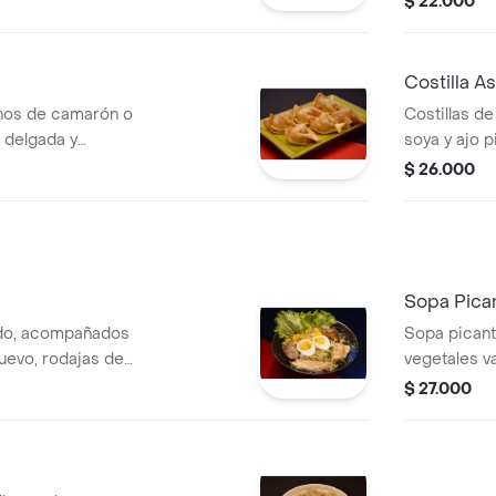
$ 22.000
Costilla A
enos de camarón o
Costillas d
 delgada y
soya y ajo p
$ 26.000
Sopa Pica
rdo, acompañados
Sopa picant
uevo, rodajas de
vegetales v
s
de ajonjolí
$ 27.000