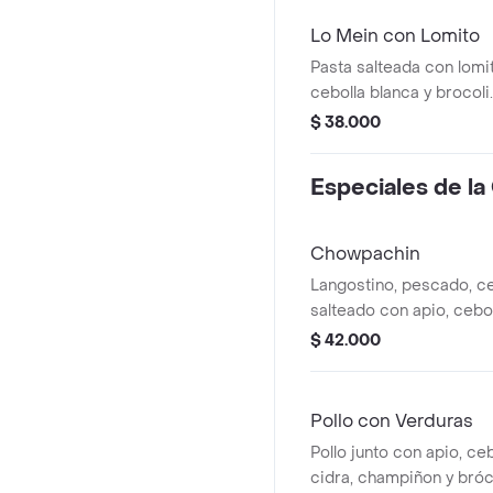
Lo Mein con Lomito
Pasta salteada con lomit
cebolla blanca y brocoli
salsa de soya, salsa de 
$ 38.000
Especiales de la
Chowpachin
Langostino, pescado, cer
salteado con apio, ceboll
pimenton y brócoli. ac
$ 42.000
porción de arroz blanco.
personas)
Pollo con Verduras
Pollo junto con apio, ce
cidra, champiñon y bróc