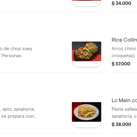
pepino y me
$ 34.000
Rice Colli
o de chop suey
Arroz chino
2 Personas
croquetas)
$ 57.000
Lo Mein c
, apio, zanahoria,
Pasta salte
. se prepara con
zanahoria, c
prepara con
$ 38.000
ostras y ajo