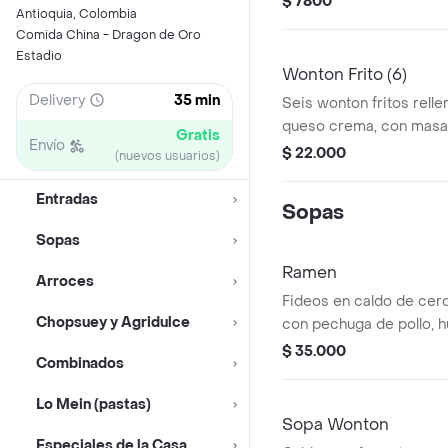
$ 7800
Antioquia, Colombia
Comida China - Dragon de Oro
Estadio
Wonton Frito (6)
Delivery
35 min
Seis wonton fritos rell
queso crema, con masa
Gratis
Envío
crujiente.
$ 22.000
(nuevos usuarios)
Entradas
Sopas
Sopas
Ramen
Arroces
Fideos en caldo de ce
Chopsuey y Agridulce
con pechuga de pollo, h
cerdo asado y vegetale
$ 35.000
Combinados
Lo Mein (pastas)
Sopa Wonton
Especiales de la Casa