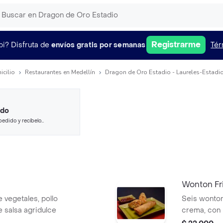
Registrarme
pi?
Disfruta de
envíos gratis por semanas
Tér
icilio
Restaurantes en Medellín
Dragon de Oro Estadio - Laureles-Estadio
ido
pedido y recíbelo
Wonton Fr
e vegetales, pollo
Seis wonton
 salsa agridulce
crema, con 