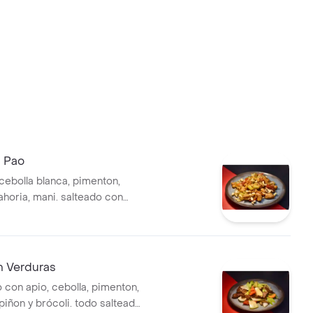
g Pao
, cebolla blanca, pimenton,
ahoria, mani. salteado con
e china, salsa de ostras, salsa
pañado con una porción de
. (1 o 2 personas)
n Verduras
 con apio, cebolla, pimenton,
piñon y brócoli. todo salteado