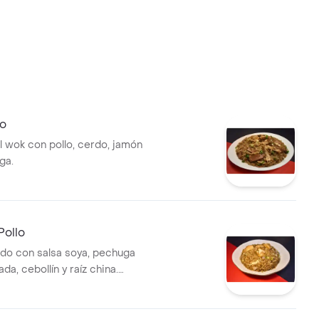
no
al wok con pollo, cerdo, jamón
ga.
Pollo
ado con salsa soya, pechuga
da, cebollín y raíz china.
a 2 personas.