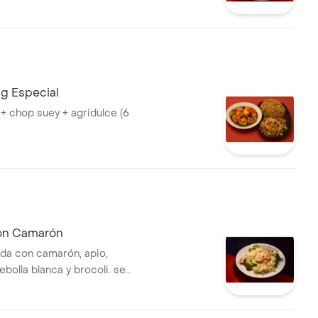
lón
ng Especial
 + chop suey + agridulce (6
on Camarón
ada con camarón, apio,
ebolla blanca y brocoli. se
 salsa de soya , salsa de