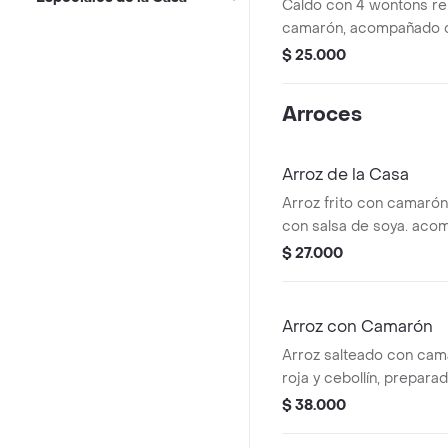
Caldo con 4 wontons re
camarón, acompañado c
cerdo, cebollín y aceite 
$ 25.000
Arroces
Arroz de la Casa
Arroz frito con camarón
con salsa de soya. aco
de cerdo asado y pechu
$ 27.000
bañadas en la salsa esp
Arroz con Camarón
Arroz salteado con cam
roja y cebollín, prepara
soya. Porción para 2 pe
$ 38.000