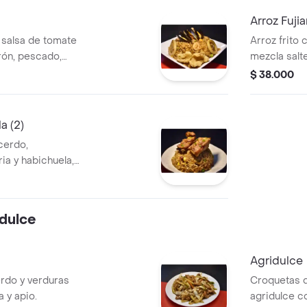
Arroz Fuji
n salsa de tomate
Arroz frito
ón, pescado,
mezcla salt
picado, api
$ 38.000
todo cocina
a (2)
cerdo,
a y habichuela,
omate. se sirve
rsonal
dulce
Agridulce
rdo y verduras
Croquetas d
 y apio.
agridulce c