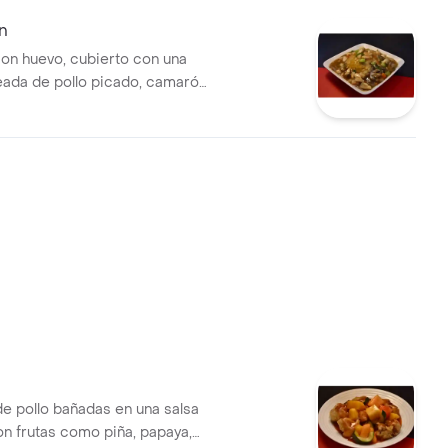
an
 con huevo, cubierto con una
eada de pollo picado, camarón
o, zanahoria y champiñones,
do con salsa de soya
e pollo bañadas en una salsa
on frutas como piña, papaya,