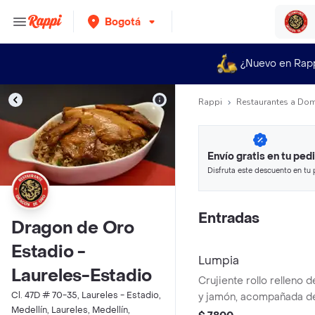
Bogotá
¿Nuevo en Rap
Rappi
Restaurantes a Dom
Envío gratis en tu ped
Disfruta este descuento en tu 
en minutos.
Entradas
Dragon de Oro
Estadio -
Lumpia
Laureles-Estadio
Crujiente rollo relleno d
Cl. 47D # 70-35, Laureles - Estadio,
y jamón, acompañada de
Medellín, Laureles, Medellín,