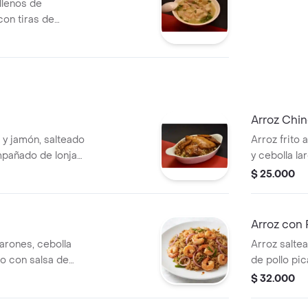
llenos de
on tiras de
de ajonjolí
Arroz Chi
 y jamón, salteado
Arroz frito 
mpañado de lonjas
y cebolla lar
ga de pollo,
$ 25.000
ecial de la casa
Arroz con 
arones, cebolla
Arroz salte
do con salsa de
de pollo pica
rsonas.
Porción par
$ 32.000