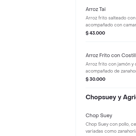
Arroz Tai
Arroz frito salteado co
acompañado con camar
mejillones y calamar
$ 43.000
Arroz Frito con Costill
Arroz frito con jamón y 
acompañado de zanahori
salteado con salsa de t
$ 30.000
con 2 costillas. plato pe
Chopsuey y Agri
Chop Suey
Chop Suey con pollo, ce
variadas como zanahoria