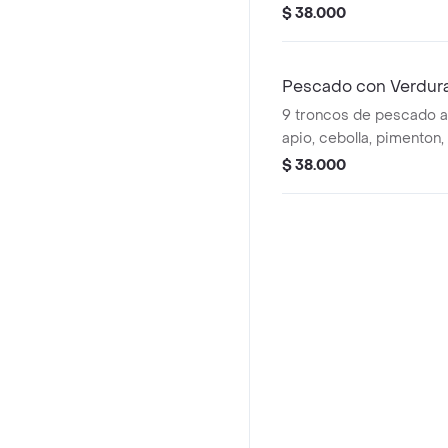
en salsa de ostras y sal
$ 38.000
acompañado con una po
blanco. (1 o 2 personas)
Pescado con Verdur
9 troncos de pescado a
apio, cebolla, pimenton
y brócoli. todo salteado
$ 38.000
ostras y salsa soya. a
porción de arroz blanco.