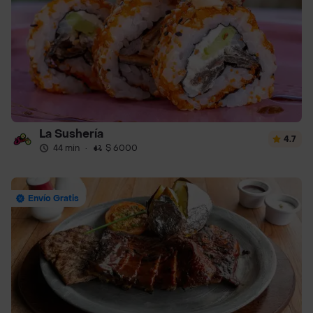
La Sushería
4.7
44 min
·
$ 6000
Envío Gratis