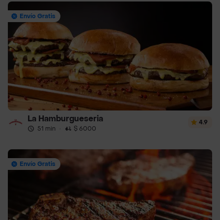
Envío Gratis
La Hamburgueseria
4.9
51 min
·
$ 6000
Envío Gratis