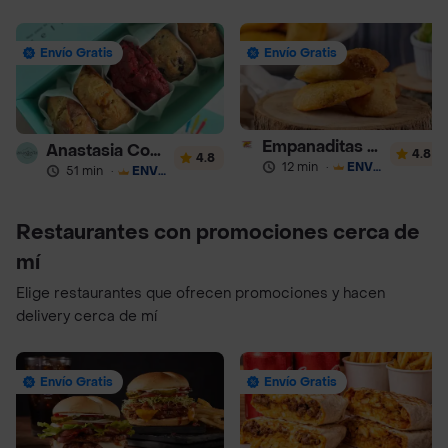
Envío Gratis
Envío Gratis
Empanaditas de Pipian - Empanadas
Anastasia Cookies
4.8
4.8
12 min
·
ENVÍO GRATIS
51 min
·
ENVÍO GRATIS
Restaurantes con promociones cerca de
mí
Elige restaurantes que ofrecen promociones y hacen
delivery cerca de mí
Envío Gratis
Envío Gratis