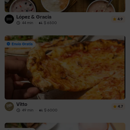
López & Gracia
4.9
44 min
·
$ 6500
Envío Gratis
Vitto
4.7
49 min
·
$ 6000