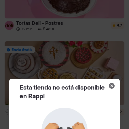
Tortas Deli - Postres
4.7
12 min
·
$ 4500
Envío Gratis
Esta tienda no está disponible
en Rappi
Dlili By Liliana Arango
4.9
14 min
·
$ 4500