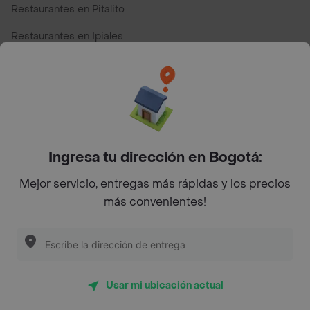
Restaurantes en Pitalito
Restaurantes en Ipiales
Restaurantes en San Andres
Restaurantes cerca de mi para pedir Comida a Domicilio -
Top Marcas y Cadenas de Restaurantes
Ingresa tu dirección en Bogotá:
Encuéntranos en estos países
Mejor servicio, entregas más rápidas y los precios
más convenientes!
App Store
Google play
AppGallery
Usar mi ubicación actual