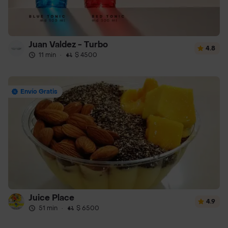
Juan Valdez - Turbo
4.8
11 min
·
$ 4500
Envío Gratis
Juice Place
4.9
51 min
·
$ 6500