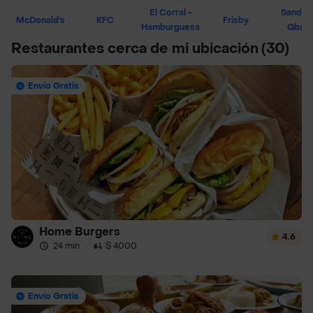
El Corral -
Sandwi
McDonald's
KFC
Frisby
Hamburguesa
Qban
Restaurantes cerca de mi ubicación
(30)
Envío Gratis
Home Burgers
4.6
24 min
·
$ 4000
Envío Gratis