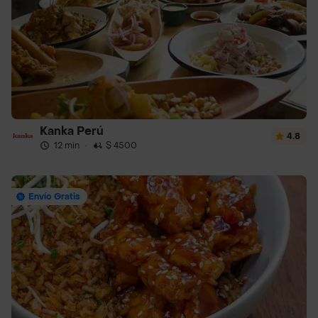
Kanka Perú
4.8
12 min
·
$ 4500
Envío Gratis