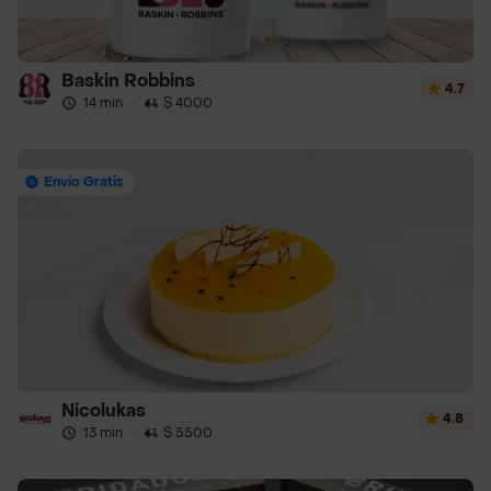
Baskin Robbins
4.7
14 min
·
$ 4000
Envío Gratis
Nicolukas
4.8
13 min
·
$ 5500