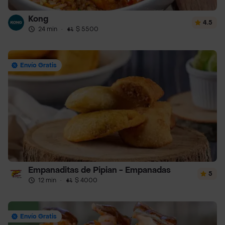
Kong
4.5
24 min
·
$ 5500
Envío Gratis
Empanaditas de Pipian - Empanadas
5
12 min
·
$ 4000
Envío Gratis