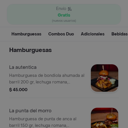
Envío
Gratis
(nuevos usuarios)
Hamburguesas
Combos Duo
Adicionales
Bebidas
Hamburguesas
La autentica
Hamburguesa de bondiola ahumada al
barril 200 gr, lechuga romana,
cebollas encurtidas y tomate verde,
$ 45.000
salsa de la casa, acompañada de
papas casco.
La punta del morro
Hamburguesa de punta de anca al
barril 150 gr, lechuga romana,