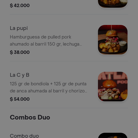
cebollas encurtidas y tomate verde,
$ 42.000
salsa de la casa, acompañada de
papas casco.
La pupi
Hamburguesa de pulled pork
ahumado al barril 150 gr, lechuga
romana, cebollas encurtidas y tomate
$ 38.000
verde, salsa de la casa, acompañada
de papas casco.
La C y B
125 gr de bondiola + 125 gr de punta
de anca ahumada al barril y chorizo
santarosano, acompañados de
$ 54.000
lechuga romana, cebollas encurtidas,
tomate verde y salsa de la casa. Total
Combos Duo
300 gr.
Combo duo