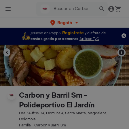
Bogotá
Regístrate
¿Nuevo en Rappi?
y disfruta de
envíos gratis por semanas
Aplican TyC
Carbon y Barril Sm -
Polideportivo El Jardín
Cra. 14 # 15-14, Comuna 4, Santa Marta, Magdalena,
Colombia
Parrilla - Carbon y Barril Sm