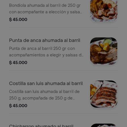
Bondiola ahumada al barril de 250 gr
con acompañante a elección y salsas
de la casa. Incluye papas criollas y
$ 45.000
arepa.
Punta de anca ahumada al barril
Punta de anca al barril 250 gr con
acompañamientos a elegir y salsas de
la casa.
$ 45.000
Costilla san luis ahumada al barril
Costilla san luis ahumada al barril de
250 g, acompañada de 250 g de
guarnición a elegir. Decorada con
$ 45.000
semillas de ajonjolí.
Chicharron ahumado al barril