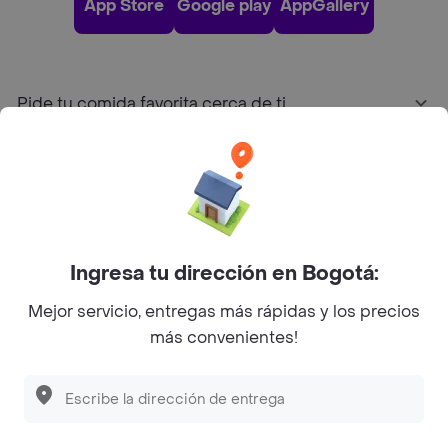
App Store
Google play
AppGallery
Pide tu comida favorita cerca de ti
Categorías
Únete a Rappi
Ingresa tu dirección en Bogotá:
Sobre Rappi
Mejor servicio, entregas más rápidas y los precios
más convenientes!
Facebook
Twitter
Instagram
©
2026
Rappi Inc. All rights reserved.