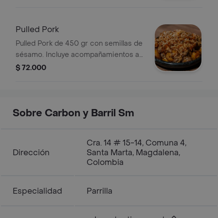
Pulled Pork
Pulled Pork de 450 gr con semillas de
sésamo. Incluye acompañamientos a
elegir y salsas de la casa.
$ 72.000
Sobre Carbon y Barril Sm
Cra. 14 # 15-14, Comuna 4,
Dirección
Santa Marta, Magdalena,
Colombia
Especialidad
Parrilla