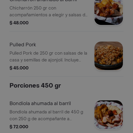
Chicharrón 250 gr con
acompañamientos a elegir y salsas de
la casa.
$ 48.000
Pulled Pork
Pulled Pork de 250 gr con salsas de la
casa y semillas de ajonjolí. Incluye
acompañamientos a elegir.
$ 45.000
Porciones 450 gr
Bondiola ahumada al barril
Bondiola ahumada al barril de 450 g
con 250 g de acompañante a
elección y salsas de la casa. Incluye
$ 72.000
papas criollas y arepa.