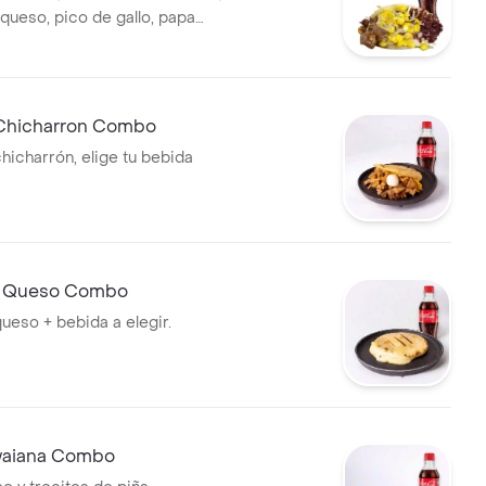
 queso, pico de gallo, papa
eta y salsa de queso fundido +
gir.
Chicharron Combo
hicharrón, elige tu bebida
n Queso Combo
ueso + bebida a elegir.
waiana Combo