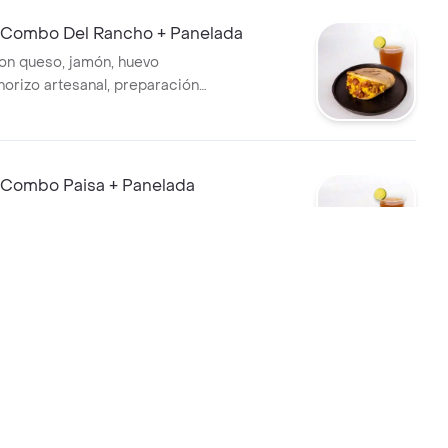
Combo Del Rancho + Panelada
on queso, jamón, huevo
horizo artesanal, preparación
anelada
Combo Paisa + Panelada
ombo Paisa + Panelada
Combo Tradicional + Panelada
on queso, jamón y huevo
eparación a elegir + panelada.