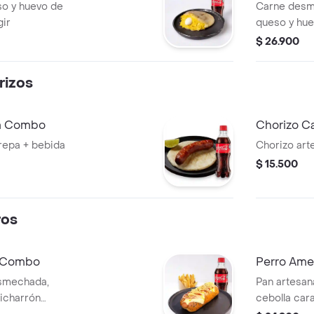
o y huevo de
Carne desme
gir
queso y hue
extras.
$ 26.900
izos
pa Combo
Chorizo C
repa + bebida
Chorizo art
$ 15.500
ros
l Combo
Perro Am
esmechada,
Pan artesan
hicharrón
cebolla car