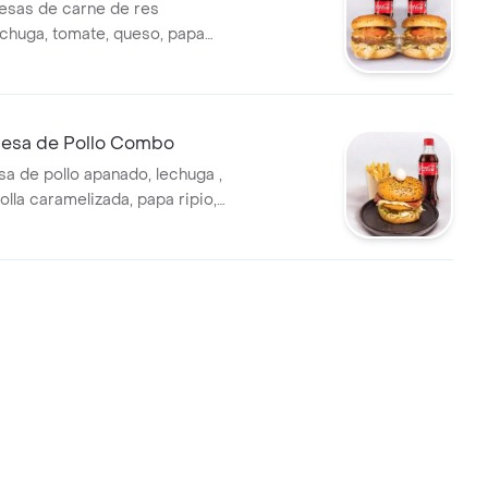
esas de carne de res
lechuga, tomate, queso, papa
olla caramelizada + 2 gaseosas
gua 600 ml
esa de Pollo Combo
 de pollo apanado, lechuga ,
lla caramelizada, papa ripio,
vo de codorniz + papa a la
bebida.