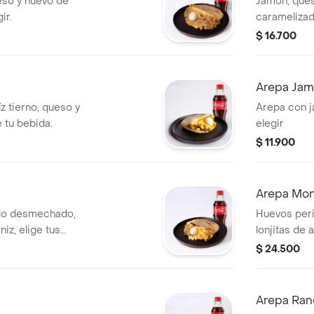
so y huevo de
Jamón, ques
ir.
caramelizada
$ 16.700
Arepa Ja
 tierno, queso y
Arepa con j
 tu bebida.
elegir
$ 11.900
Arepa Mo
lo desmechado,
Huevos peri
iz, elige tus
lonjitas de
elegir.
$ 24.500
Arepa Ra