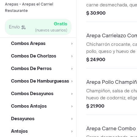
Arepas - Arepas el Carriel
carne desmechada, ques
Restaurante
maduro, salsa agria, sal
$ 30.900
de gallo elige tus extras
Gratis
Envío
(nuevos usuarios)
Arepa Carrielazo C
Combos Arepas
Chicharrón crocante, 
pollo, queso y huevo de 
Combos De Chorizos
bebida
$ 24.900
Combos De Perros
Combos De Hamburguesas
Arepa Pollo Champi
Champiñon, salsa de ch
Combos Desayunos
huevo de codorniz, elig
Combos Antojos
$ 21.900
Desayunos
Arepa Carne Combo
Antojos