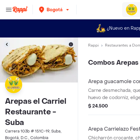
Bogotá
¿Nuevo en Rap
Rappi
Restaurantes a Dom
Combos Arepas
Arepa guacamole c
Carne desmechada, que
huevo de codorniz, elige
Arepas el Carriel
bebidas a elegir
$ 24.500
Restaurante -
Suba
Arepa Carrielazo Fe
Carrera 103b # 151C-19, Suba,
Chicharrón crocante, ch
Bogotá, D.C., Colombia