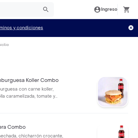
Ingreso
minos y condiciones
icilio
burguesa Koller Combo
rguesa con carne koller,
lla caramelizada, tomate y
aseosa a elegir
iera Combo
echada, chicharrón crocante,