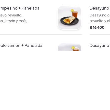
mpesino + Panelada
Desayuno 
evo revuelto,
Desayuno c
o, jamón y maíz,
revuelto y c
panelada.
a elegir + p
$ 16.400
le Jamon + Panelada
Desayuno 
evo revuelto y
Desayuno C
n a elegir +
$ 11.400
ñanero + Panelada
Desayuno 
ero + Panelada
Desayuno c
revuelto, pr
o?
$ 14.000