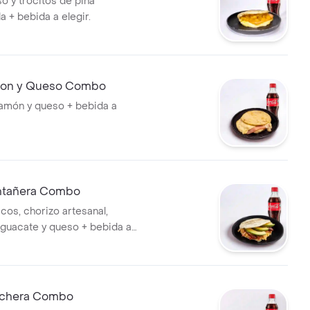
o y trocitos de piña
 + bebida a elegir.
mon y Queso Combo
amón y queso + bebida a
ntañera Combo
cos, chorizo artesanal,
 aguacate y queso + bebida a
nchera Combo