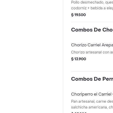
Pollo desmechado, ques
codorniz + bebida a ele
$ 19.500
Combos De Chor
Chorizo Carriel Are
Chorizo artesanal con a
$ 13.900
Combos De Per
Choriperro el Carrie
Pan artesanal, carne d
salchicha americana, c