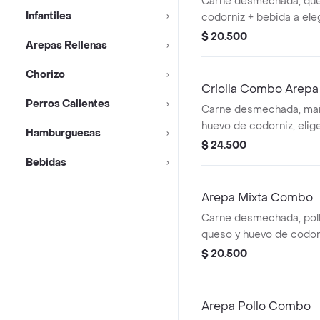
Carne desmechada, que
Infantiles
codorniz + bebida a eleg
$ 20.500
Arepas Rellenas
Chorizo
Criolla Combo Arepa
Perros Calientes
Carne desmechada, maíz
huevo de codorniz, elige
Hamburguesas
$ 24.500
Bebidas
Arepa Mixta Combo
Carne desmechada, pol
queso y huevo de codorn
extras.
$ 20.500
Arepa Pollo Combo