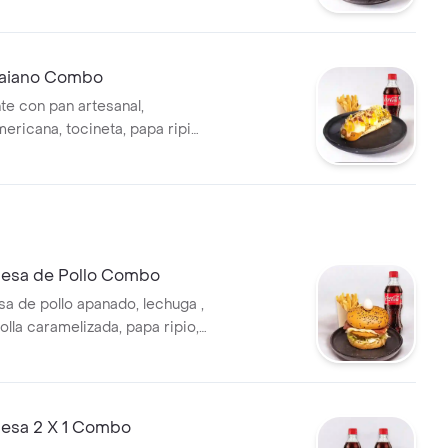
eso, papa ripio, 2 huevos de
salsas + papas francesas +
waiano Combo
te con pan artesanal,
ericana, tocineta, papa ripio,
lizada, queso, hogao + papas
ida.
esa de Pollo Combo
 de pollo apanado, lechuga ,
lla caramelizada, papa ripio,
vo de codorniz + papa ala
bebida.
esa 2 X 1 Combo