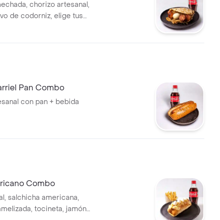
chada, chorizo artesanal,
vo de codorniz, elige tus
arriel Pan Combo
esanal con pan + bebida
ericano Combo
al, salchicha americana,
amelizada, tocineta, jamón