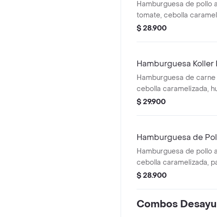
Hamburguesa de pollo a
tomate, cebolla carameli
queso y huevo de codorn
$ 28.900
francesa + bebida.
Hamburguesa Koller
Hamburguesa de carne k
cebolla caramelizada, h
tomate, lechuga y papa 
$ 29.900
papas a la francesa + b
Hamburguesa de Pol
Hamburguesa de pollo a
cebolla caramelizada, p
de codorniz, tomate y l
$ 28.900
papas francesas + bebi
Combos Desayu