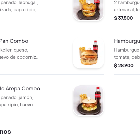
panado, lechuga ,
2 hamburgu
zada, papa ripio,
artesanal, 
iz + papa ala
ripio y ceb
$ 37.500
400 ml o a
 Pan Combo
Hamburgu
oller, queso,
Hamburguesa
uevo de codorniz,
tomate, cebo
ripio en pan +
queso y hue
$ 28.900
ebida
francesa + 
lo Arepa Combo
panado, jamón,
apa ripio, huevo
echuga en arepa +
da
nos