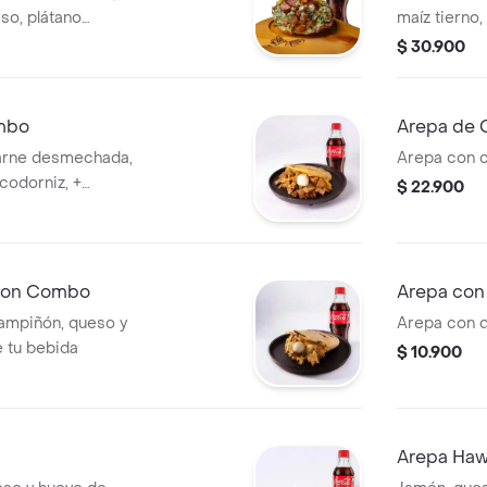
o, plátano
maíz tierno,
sa de ajo y pico
ripio, tocin
$ 30.900
 + bebida a elegir.
bebida a ele
ombo
Arepa de 
carne desmechada,
Arepa con c
codorniz, +
$ 22.900
ñon Combo
Arepa co
ampiñón, queso y
Arepa con q
e tu bebida
$ 10.900
Arepa Ha