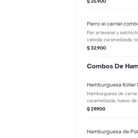
crocante, hogao, papa ri
$ 25.900
maduro, queso tajado y
fundido + papas france
Perro el carriel com
Pan artesanal y salchic
cebolla caramelizada, t
ahumado, queso, papa ri
$ 32.900
codorniz y salsas + pap
bebida
Combos De Ham
Hamburguesa Koller
Hamburguesa de carne k
caramelizada, huevo de
y lechuga en pan + papa
$ 29.900
bebida
Hamburguesa de Po