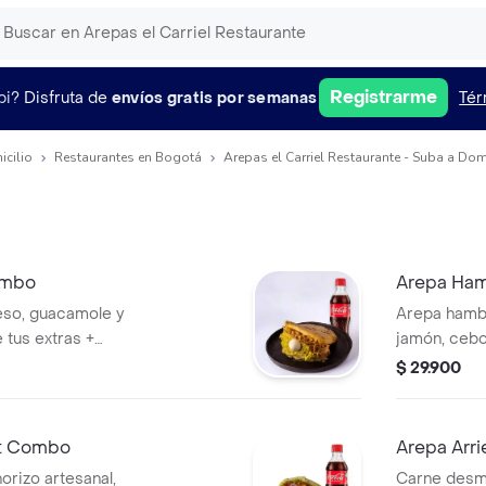
Registrarme
pi?
Disfruta de
envíos gratis por semanas
Tér
icilio
Restaurantes en Bogotá
Arepas el Carriel Restaurante - Suba a Dom
ombo
Arepa Ham
so, guacamole y
Arepa hambu
 tus extras +
jamón, cebo
lechuga + g
$ 29.900
st Combo
Arepa Arr
orizo artesanal,
Carne desm