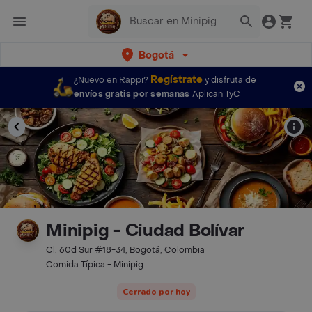
Bogotá
Regístrate
¿Nuevo en Rappi?
y disfruta de
envíos gratis por semanas
Aplican TyC
Minipig - Ciudad Bolívar
Cl. 60d Sur #18-34, Bogotá, Colombia
Comida Típica - Minipig
Cerrado por hoy