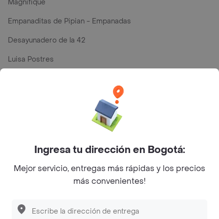
Magnifique
Empanaditas de Pipian - Empanadas
Desayunadero de la 42
Luisa Postres
Sopitas y Frijoladas
Subway
Top Marcas y Cadenas de Restaurantes
Ingresa tu dirección en Bogotá:
Encuéntranos en estos países
Mejor servicio, entregas más rápidas y los precios
más convenientes!