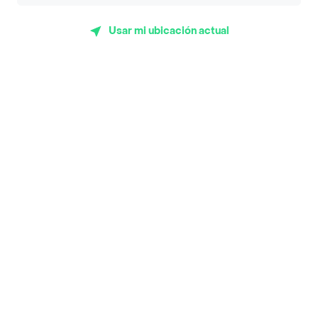
App Store
Google play
AppGallery
Usar mi ubicación actual
Pide tu comida favorita cerca de ti
Categorías
Únete a Rappi
Sobre Rappi
Facebook
Twitter
Instagram
©
2026
Rappi Inc. All rights reserved.