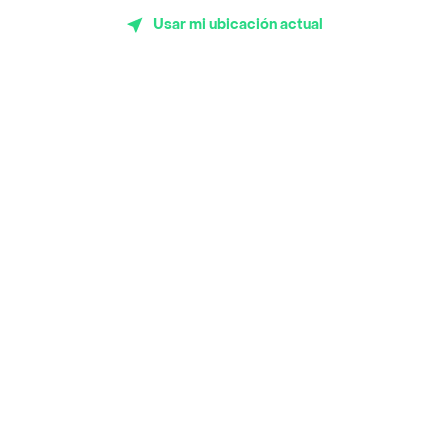
Sopitas y Frijoladas
Usar mi ubicación actual
Subway
Top Marcas y Cadenas de Restaurantes
Encuéntranos en estos países
App Store
Google play
AppGallery
Pide tu comida favorita cerca de ti