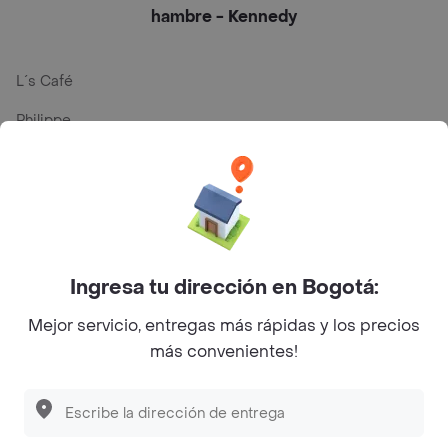
hambre - Kennedy
L´s Café
Philippe
Baskin Robbins
La Cesta
Mercari - Postres
Myriam Camhi Co
Ingresa tu dirección en Bogotá:
Magnifique
Mejor servicio, entregas más rápidas y los precios
más convenientes!
Empanaditas de Pipian - Empanadas
Desayunadero de la 42
Luisa Postres