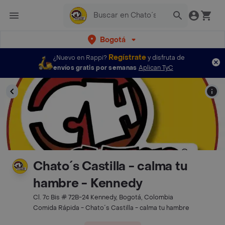
Bogotá
Regístrate
¿Nuevo en Rappi?
y disfruta de
envíos gratis por semanas
Aplican TyC
Chato´s Castilla - calma tu
hambre - Kennedy
Cl. 7c Bis # 72B-24 Kennedy, Bogotá, Colombia
Comida Rápida - Chato´s Castilla - calma tu hambre