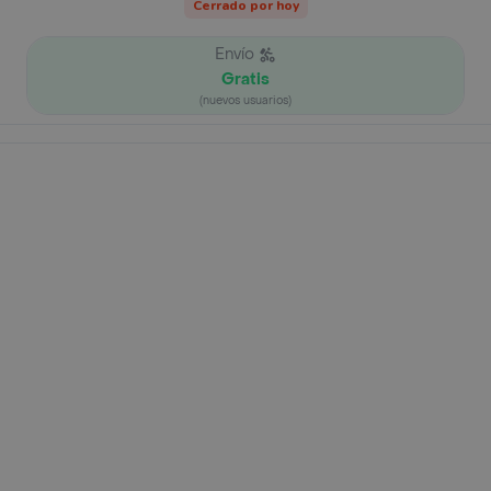
Cerrado por hoy
Envío
Gratis
(nuevos usuarios)