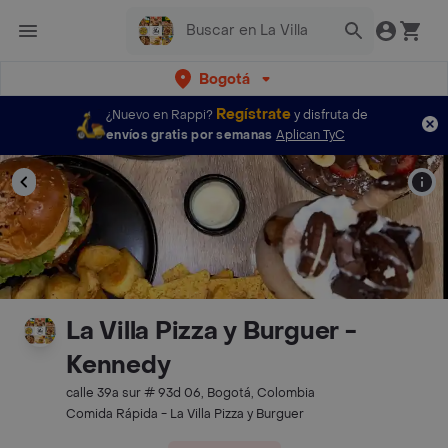
Bogotá
Regístrate
¿Nuevo en Rappi?
y disfruta de
envíos gratis por semanas
Aplican TyC
La Villa Pizza y Burguer -
Kennedy
calle 39a sur # 93d 06, Bogotá, Colombia
Comida Rápida - La Villa Pizza y Burguer