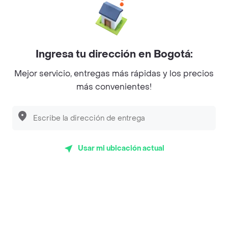
La Cesta
Mercari - Postres
Ingresa tu dirección en Bogotá:
Myriam Camhi Co
Mejor servicio, entregas más rápidas y los precios
Magnifique
más convenientes!
Empanaditas de Pipian - Empanadas
Desayunadero de la 42
Luisa Postres
Usar mi ubicación actual
Sopitas y Frijoladas
Subway
Top Marcas y Cadenas de Restaurantes