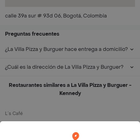
calle 39a sur # 93d 06, Bogotá, Colombia
Preguntas frecuentes
¿La Villa Pizza y Burguer hace entrega a domicilio?
¿Cuál es la dirección de La Villa Pizza y Burguer?
Restaurantes similares a La Villa Pizza y Burguer -
Kennedy
L´s Café
Philippe
Baskin Robbins