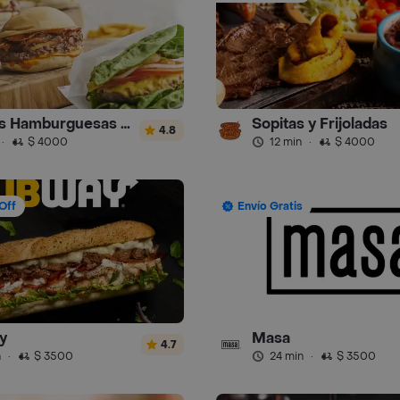
Gauchos Hamburguesas y Sánguches
Sopitas y Frijoladas
4.8
·
$ 4000
12 min
·
$ 4000
Off
Envío Gratis
y
Masa
4.7
n
·
$ 3500
24 min
·
$ 3500