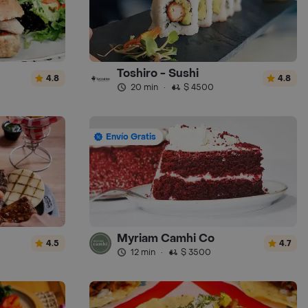
Toshiro - Sushi
4.8
4.8
20 min
·
$ 4500
Envío Gratis
Myriam Camhi Co
4.5
4.7
12 min
·
$ 3500