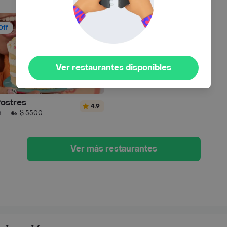
Off
Ver restaurantes disponibles
Postres
4.9
n
·
$ 5500
Ver más restaurantes