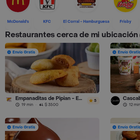
McDonald's
KFC
El Corral - Hamburguesa
Frisby
Restaurantes cerca de mi ubicación
Envío Gratis
Envío Grati
Empanaditas de Pipian - Empanadas
Cascab
5
19 min
·
$ 3500
12 mi
Envío Gratis
Envío Grati