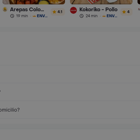
Arepas Colombianas Premium
Kokoriko - Pollo
4.1
4
19 min
·
ENVÍO GRATIS
24 min
·
ENVÍO GRATIS
?
omicilio?