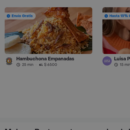
Envío Gratis
Hasta 15% 
Hambuchona Empanadas
Luisa 
25 min
·
$ 6500
15 mi