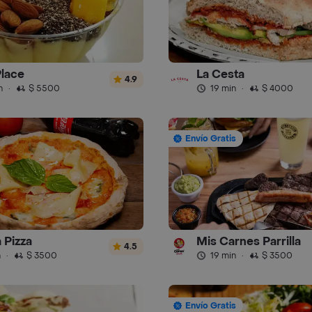
Place
La Cesta
4.9
n
·
$ 5500
19 min
·
$ 4000
Envío Gratis
 Pizza
Mis Carnes Parrilla
4.5
n
·
$ 3500
19 min
·
$ 3500
Envío Gratis