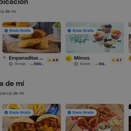
bicación
ca de mí
Envío Gratis
Envío Gratis
Empanaditas de Pipian - Empanadas
Mimos
4.8
4.7
19 min
·
ENVÍO GRATIS
13 min
·
ENVÍO GRATIS
a de mí
 cerca de mí
Envío Gratis
Envío Gratis