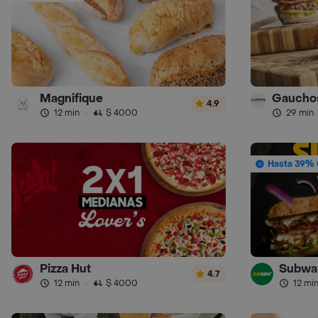
Magnifique
4.9
12 min
·
$ 4000
29 min
Hasta 39% 
Pizza Hut
Subwa
4.7
12 min
·
$ 4000
12 mi