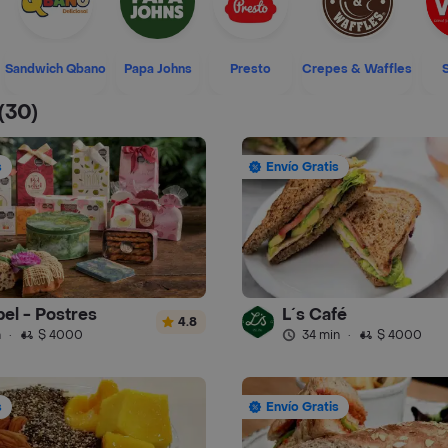
Sandwich Qbano
Papa Johns
Presto
Crepes & Waffles
(30)
s
Envío Gratis
el - Postres
L´s Café
4.8
n
·
$ 4000
34 min
·
$ 4000
s
Envío Gratis