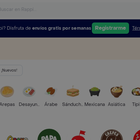
Registrarme
pi?
Disfruta de
envíos gratis por semanas
Tér
¡Nuevos!
Arepas
Desayunos
Árabe
Sánduches
Mexicana
Asiática
Típ