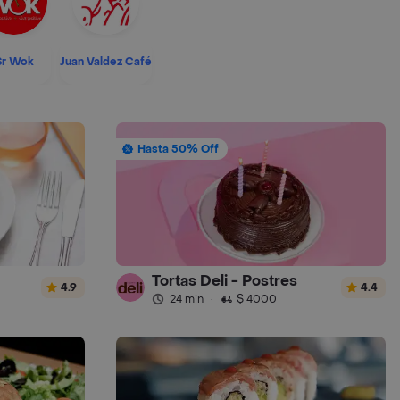
Sr Wok
Juan Valdez Café
Hasta 50% Off
Tortas Deli - Postres
4.9
4.4
24 min
·
$ 4000