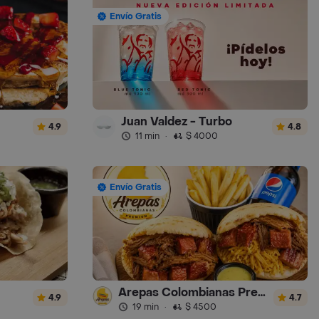
Envío Gratis
Juan Valdez - Turbo
4.9
4.8
11 min
·
$ 4000
Envío Gratis
Arepas Colombianas Premium
4.9
4.7
19 min
·
$ 4500