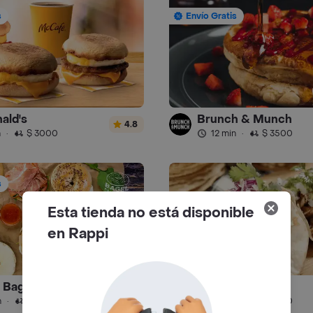
s
Envío Gratis
ald's
Brunch & Munch
4.8
n
·
$ 3000
12 min
·
$ 3500
s
Esta tienda no está disponible
en Rappi
l Bagels
La Taqueria
4.9
n
·
$ 3500
12 min
·
$ 3500