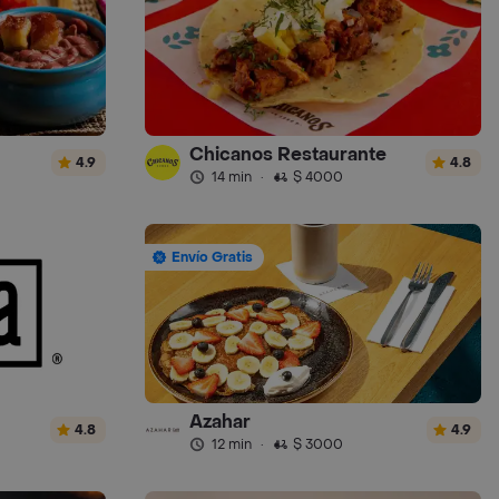
Chicanos Restaurante
4.9
4.8
14 min
·
$ 4000
Envío Gratis
Azahar
4.8
4.9
12 min
·
$ 3000