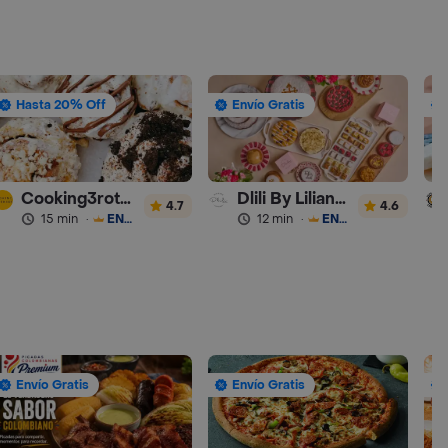
Hasta 20% Off
Envío Gratis
Cooking3rothers
Dlili By Liliana Arango
4.7
4.6
15 min
·
ENVÍO GRATIS
12 min
·
ENVÍO GRATIS
Envío Gratis
Envío Gratis