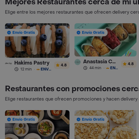
Mejores Restaurantes cerca de mi u
Elige entre los mejores restaurantes que ofrecen delivery cer
Envío Gratis
Envío Gratis
Anastasia Cookies
Hakims Pastry
4.8
4.8
44 min
·
ENVÍO GRATIS
12 min
·
ENVÍO GRATIS
Restaurantes con promociones cerc
Elige restaurantes que ofrecen promociones y hacen delivery
Envío Gratis
Envío Gratis