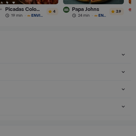
Picadas Colombianas Premium
Papa Johns
4
3.9
19 min
·
ENVÍO GRATIS
24 min
·
ENVÍO GRATIS