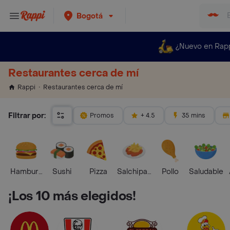
Bogotá
¿Nuevo en Rap
Restaurantes cerca de mí
Restaurantes cerca de mí
Rappi
Filtrar por:
Promos
+ 4.5
35 mins
Hamburguesa
Sushi
Pizza
Salchipapas
Pollo
Saludable
¡Los 10 más elegidos!