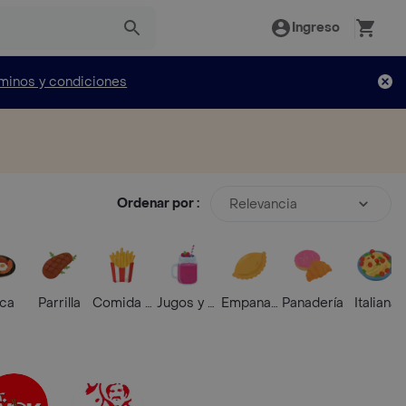
Ingreso
minos y condiciones
Ordenar por :
Relevancia
ica
Parrilla
Comida Rápida
Jugos y Batidos
Empanadas
Panadería
Italiana