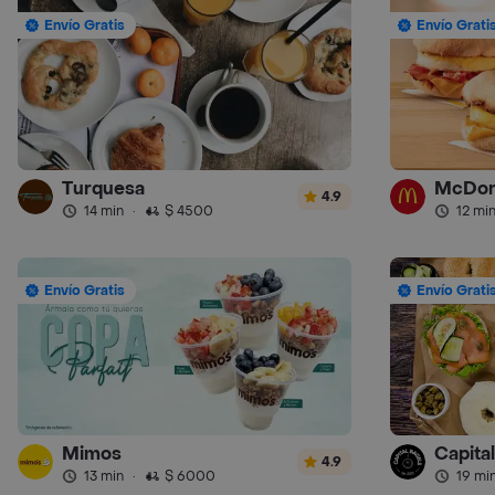
Envío Gratis
Envío Grati
Turquesa
McDon
4.9
14 min
·
$ 4500
12 mi
Envío Gratis
Envío Grati
Mimos
Capita
4.9
13 min
·
$ 6000
19 mi