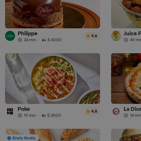
Philippe
Juice 
4.6
34 min
·
$ 4000
49 mi
Poke
La Diva
4.8
19 min
·
$ 3500
14 mi
Envío Gratis