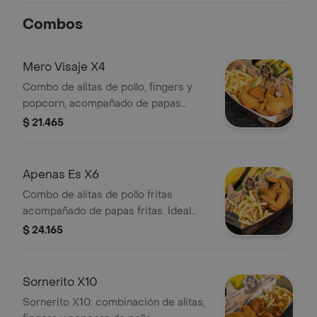
Combos
Mero Visaje X4
Combo de alitas de pollo, fingers y
popcorn, acompañado de papas
fritas. Ideal para compartir.
$ 21.465
Apenas Es X6
Combo de alitas de pollo fritas
acompañado de papas fritas. Ideal
para compartir.
$ 24.165
Sornerito X10
Sornerito X10: combinación de alitas,