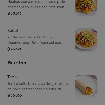
Nachos con carne de cerdo o pollo
desmechado, queso, tocineta, maíz
dulce, pico de gallo y guacamole.
$ 30.513
Kabul
25 Nachos, Carne De Cerdo
Desmechada, Pollo Desmechado,
Queso, Tocineta, Dulce De Maiz, Pico
$ 43.671
De Gallo, Guacamole.
Burritos
Togo
Tortilla bañada en salsa de ajo, rellena
de pollo desmechado en salsa de
quesos, lechuga, tomate, maíz tierno y
$ 36.865
tocineta.