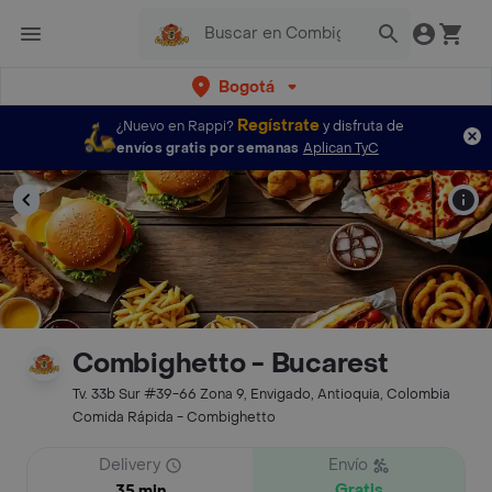
Bogotá
Regístrate
¿Nuevo en Rappi?
y disfruta de
envíos gratis por semanas
Aplican TyC
Combighetto - Bucarest
Tv. 33b Sur #39-66 Zona 9, Envigado, Antioquia, Colombia
Comida Rápida - Combighetto
Delivery
Envío
Gratis
35 min