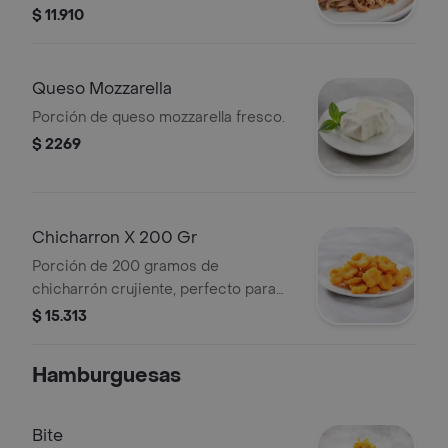
$ 11.910
Queso Mozzarella
Porción de queso mozzarella fresco.
$ 2269
Chicharron X 200 Gr
Porción de 200 gramos de
chicharrón crujiente, perfecto para
acompañar tus platillos.
$ 15.313
Hamburguesas
Bite