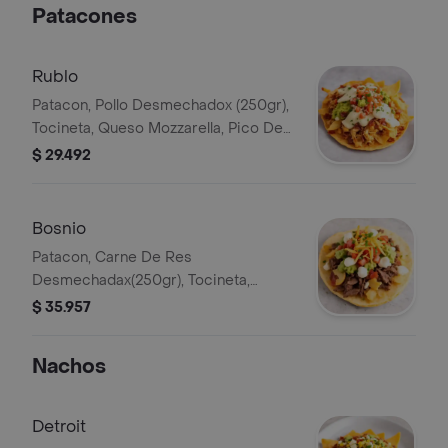
Patacones
Rublo
Patacon, Pollo Desmechadox (250gr),
Tocineta, Queso Mozzarella, Pico De
Gallo, Guacamole, Ripio De Papa,
$ 29.492
Salsas Al Gusto.
Bosnio
Patacon, Carne De Res
Desmechadax(250gr), Tocineta,
Queso Mozzarella, Pico De Gallo,
$ 35.957
Guacamole, Ripio De Papa, Salsas Al
Gusto.
Nachos
Detroit