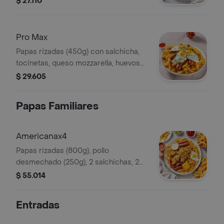
$ 27.110
Pro Max
Papas rizadas (450g) con salchicha,
tocinetas, queso mozzarella, huevos
de codorniz y salsas al gusto.
$ 29.605
Papas Familiares
Americanax4
Papas rizadas (800g), pollo
desmechado (250g), 2 salchichas, 2
tiras de tocineta, 2 porciones de
$ 55.014
queso, 4 huevos de codorniz y salsas
al gusto.
Entradas