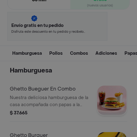
(nuevos usuarios)
Envío gratis en tu pedido
Disfruta este descuento en tu pedido y recíbelo
en minutos.
Hamburguesa
Pollos
Combos
Adiciones
Papas
Hamburguesa
Ghetto Bueguer En Combo
Nuestra deliciosa hamburguesa de la
casa acompañada con papas a la
francesa y gaseosa 400ml
$ 37.665
Ghetto Burguer