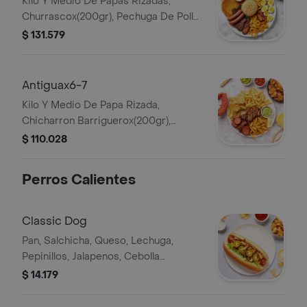
Kilo Y Medio De Papas Rizadas,
Churrascox(200gr), Pechuga De Pollo
Campesinox (200gr), Chicharron
$ 131.579
Barriguerox(200gr), Salchichax2,
Arepa, Huevos De Codornizx10.
Salsas Al Gusto.
Antiguax6-7
Kilo Y Medio De Papa Rizada,
Chicharron Barriguerox(200gr),
Chorizo De Cerdox2, Costilla De
$ 110.028
Cerdox (350gr), Arepas, Guacamole,
Salsas Al Gusto.
Perros Calientes
Classic Dog
Pan, Salchicha, Queso, Lechuga,
Pepinillos, Jalapenos, Cebolla
Caramelizada, Ripio De Papa, Salsas
$ 14.179
Al Gusto.