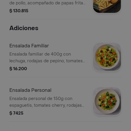
de pollo, acompañado de papas fritas.
Total de 50 piezas.
$ 130.815
Adiciones
Ensalada Familiar
Ensalada familiar de 400g con
lechuga, rodajas de pepino, tomates
cherry, uvas y rodajas de calabacín.
$ 16.200
Ensalada Personal
Ensalada personal de 150g con
espaguetis, tomates cherry, rodajas
de calabacín y aceitunas negras.
$ 7425