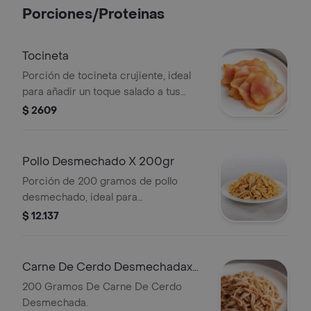
Porciones/Proteinas
Tocineta
Porción de tocineta crujiente, ideal
para añadir un toque salado a tus
platillos.
$ 2609
Pollo Desmechado X 200gr
Porción de 200 gramos de pollo
desmechado, ideal para
complementar tus platillos favoritos.
$ 12.137
Carne De Cerdo Desmechadax
200 Gr
200 Gramos De Carne De Cerdo
Desmechada.