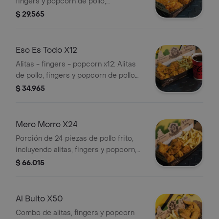
fingers y popcorn de pollo,
acompañados de papas fritas.
$ 29.565
Eso Es Todo X12
Alitas - fingers - popcorn x12: Alitas
de pollo, fingers y popcorn de pollo
acompañados de papas fritas.
$ 34.965
Mero Morro X24
Porción de 24 piezas de pollo frito,
incluyendo alitas, fingers y popcorn,
acompañadas de papas fritas.
$ 66.015
Al Bulto X50
Combo de alitas, fingers y popcorn