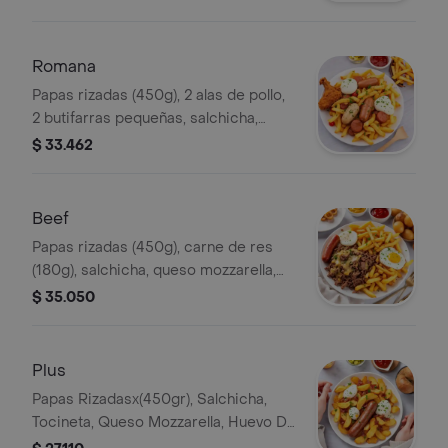
Salsas Al Gusto.
Romana
Papas rizadas (450g), 2 alas de pollo,
2 butifarras pequeñas, salchicha,
huevo de codorniz, queso mozzarella
$ 33.462
y salsas al gusto.
Beef
Papas rizadas (450g), carne de res
(180g), salchicha, queso mozzarella,
huevo de codorniz y salsas al gusto.
$ 35.050
Plus
Papas Rizadasx(450gr), Salchicha,
Tocineta, Queso Mozzarella, Huevo De
Codorniz, Salsas Al Gusto.