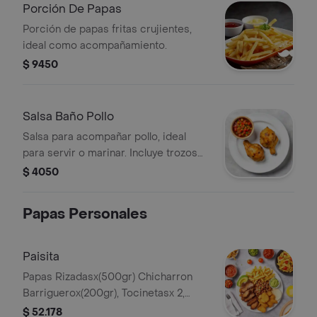
Porción De Papas
Porción de papas fritas crujientes,
ideal como acompañamiento.
$ 9450
Salsa Baño Pollo
Salsa para acompañar pollo, ideal
para servir o marinar. Incluye trozos
visibles de pimentón y maíz.
$ 4050
Papas Personales
Paisita
Papas Rizadasx(500gr) Chicharron
Barriguerox(200gr), Tocinetasx 2,
Arepa, Pico De Gallo Y Guacamole,
$ 52.178