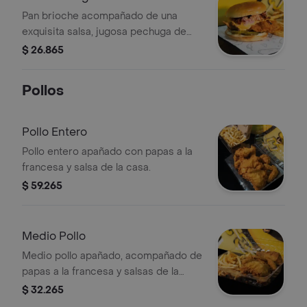
Pan brioche acompañado de una
exquisita salsa, jugosa pechuga de
pollo, ensalada de la casa, queso
$ 26.865
americano y cebolla puerro crocante
Pollos
Pollo Entero
Pollo entero apañado con papas a la
francesa y salsa de la casa.
$ 59.265
Medio Pollo
Medio pollo apañado, acompañado de
papas a la francesa y salsas de la
casa.
$ 32.265