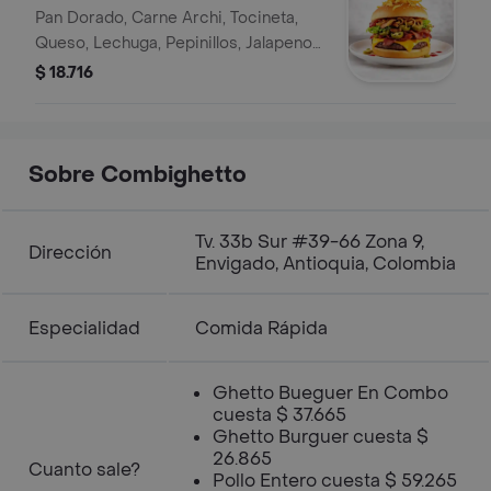
Pan Dorado, Carne Archi, Tocineta,
Queso, Lechuga, Pepinillos, Jalapenos,
Cebolla Caramelizada, Ripio De Papa,
$ 18.716
Salsas Al Gusto.
Sobre Combighetto
Tv. 33b Sur #39-66 Zona 9,
Dirección
Envigado, Antioquia, Colombia
Especialidad
Comida Rápida
Ghetto Bueguer En Combo
cuesta $ 37.665
Ghetto Burguer cuesta $
26.865
Cuanto sale?
Pollo Entero cuesta $ 59.265