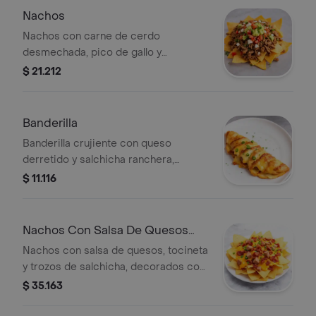
Nachos
Nachos con carne de cerdo
desmechada, pico de gallo y
guacamole.
$ 21.212
Banderilla
Banderilla crujiente con queso
derretido y salchicha ranchera,
cubierta con rodajas de jalapeño.
$ 11.116
Nachos Con Salsa De Quesos
Tocineta Y Salchita
Nachos con salsa de quesos, tocineta
y trozos de salchicha, decorados con
cilantro.
$ 35.163