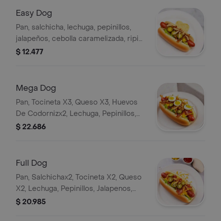
Easy Dog
Pan, salchicha, lechuga, pepinillos,
jalapeños, cebolla caramelizada, ripio
de papa y salsas al gusto.
$ 12.477
Mega Dog
Pan, Tocineta X3, Queso X3, Huevos
De Codornizx2, Lechuga, Pepinillos,
Jalapenos, Cebolla Caramelizada,
$ 22.686
Ripio De Papa, Salsas Al Gusto.
Full Dog
Pan, Salchichax2, Tocineta X2, Queso
X2, Lechuga, Pepinillos, Jalapenos,
Cebolla Caramelizada, Ripio De Papa,
$ 20.985
Salsas Al Gusto.