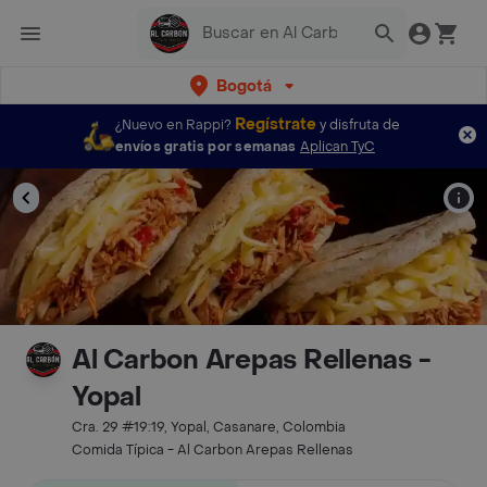
Bogotá
Regístrate
¿Nuevo en Rappi?
y disfruta de
envíos gratis por semanas
Aplican TyC
Al Carbon Arepas Rellenas -
Yopal
Cra. 29 #19:19, Yopal, Casanare, Colombia
Comida Típica - Al Carbon Arepas Rellenas