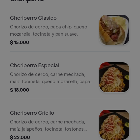
Choriperro Clásico
Chorizo de cerdo, papa chip, queso
mozarella, tocineta y pan suave.
$ 15.000
Choriperro Especial
Chorizo de cerdo, carne mechada,
maíz, tocineta, queso mozarella, papas
chip y pan suave
$ 18.000
Choriperro Criollo
Chorizo de cerdo, carne mechada,
maíz, jalapeños, tocineta, tostones,
extra queso fundido y pan suave
$ 22.000