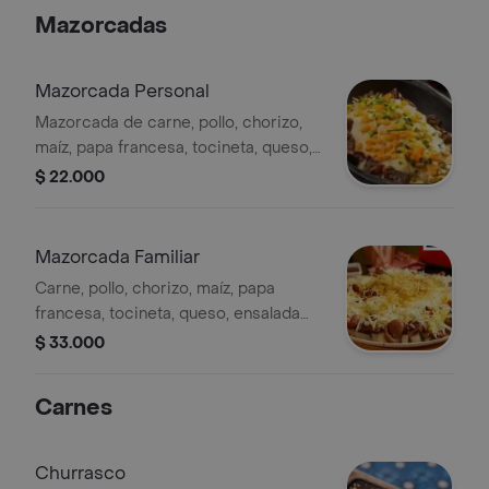
Mazorcadas
Mazorcada Personal
Mazorcada de carne, pollo, chorizo,
maíz, papa francesa, tocineta, queso,
ensalada fresca y salsa de la casa
$ 22.000
Mazorcada Familiar
Carne, pollo, chorizo, maíz, papa
francesa, tocineta, queso, ensalada
fresca y salsa de la casa
$ 33.000
Carnes
Churrasco