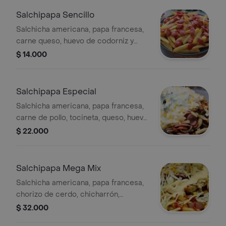
Salchipapa Sencillo
Salchicha americana, papa francesa,
carne queso, huevo de codorniz y
salsa de letra
$ 14.000
Salchipapa Especial
Salchicha americana, papa francesa,
carne de pollo, tocineta, queso, huevo
de codorniz, salsa de leña y maíz.
$ 22.000
Salchipapa Mega Mix
Salchicha americana, papa francesa,
chorizo de cerdo, chicharrón,
platanitos maduros, tocineta, queso,
$ 32.000
huevo de codorniz y salsa de leña.