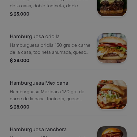
de la casa, doble tocineta, doble
queso, americano, mermelada de
$ 25.000
cebolla, vegetales frescos y pan
brioche.
Hamburguesa criolla
Hamburguesa criolla 130 grs de carne
de la casa, tocineta ahumada, queso
americano, maíz, huevo frito, tajadas
$ 28.000
plátano, mermelada de cebolla,
vegetales frescos y pan brioche.
Hamburguesa Mexicana
Hamburguesa Mexicana 130 grs de
carne de la casa, tocineta, queso
americano, jalapeños, salsa
$ 28.000
guacamole, nachos, maíz, mermelada
de cebolla, vegetales frescos y pan
brioche
Hamburguesa ranchera