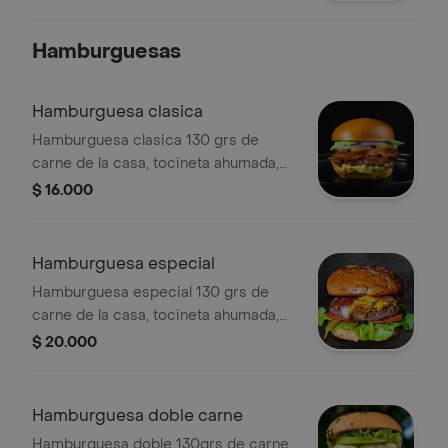
Hamburguesas
Hamburguesa clasica
Hamburguesa clasica 130 grs de
carne de la casa, tocineta ahumada,
queso americano, mermelada de
$ 16.000
cebolla, vegetales frescos y pan
brioche.
Hamburguesa especial
Hamburguesa especial 130 grs de
carne de la casa, tocineta ahumada,
chorizo, queso americano,
$ 20.000
mermelada de cebolla, vegetales
frescos y pan brioche.
Hamburguesa doble carne
Hamburguesa doble 130grs de carne