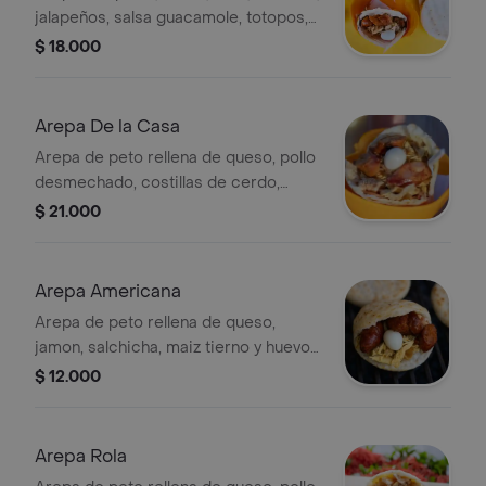
jalapeños, salsa guacamole, totopos,
huevo de codorniz)
$ 18.000
Arepa De la Casa
Arepa de peto rellena de queso, pollo
desmechado, costillas de cerdo,
maiz, tocineta, platano en trocitos,
$ 21.000
chicharron, chhorizo y huevos de
acodorniz.
Arepa Americana
Arepa de peto rellena de queso,
jamon, salchicha, maiz tierno y huevo
de acodorniz.
$ 12.000
Arepa Rola