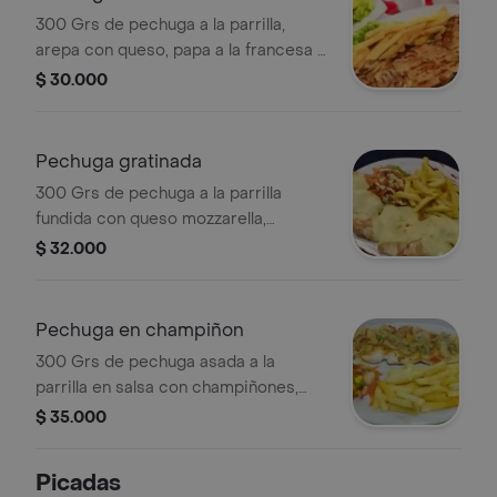
300 Grs de pechuga a la parrilla,
arepa con queso, papa a la francesa y
ensalada fresca.
$ 30.000
Pechuga gratinada
300 Grs de pechuga a la parrilla
fundida con queso mozzarella,
acompañado de papa a la francesa,
$ 32.000
papa criolla y ensalada fresca.
Pechuga en champiñon
300 Grs de pechuga asada a la
parrilla en salsa con champiñones,
papa a la francesa , papa criolla y
$ 35.000
ensalada fresca.
Picadas