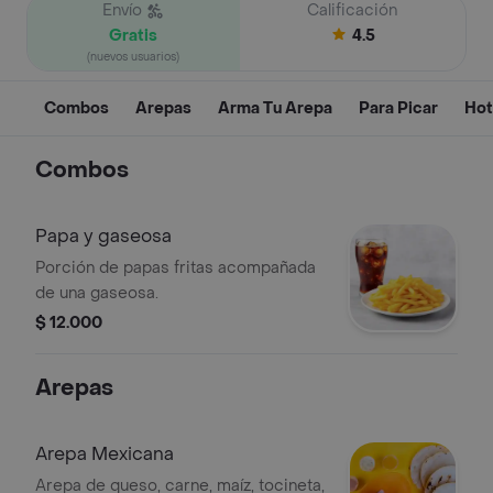
Envío
Calificación
Gratis
4.5
(nuevos usuarios)
Combos
Arepas
Arma Tu Arepa
Para Picar
Hot
Combos
Papa y gaseosa
Porción de papas fritas acompañada
de una gaseosa.
$ 12.000
Arepas
Arepa Mexicana
Arepa de queso, carne, maíz, tocineta,