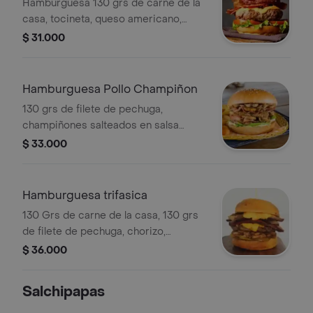
Hamburguesa 130 grs de carne de la
casa, tocineta, queso americano,
chorizo, maíz tierno, chicharrón, salsa
$ 31.000
ranchera, cebolla crujiente, vegetales
frescos y pan brioche
Hamburguesa Pollo Champiñon
130 grs de filete de pechuga,
champiñones salteados en salsa
bechamel, tocineta, queso mozzarella,
$ 33.000
vegetales frescos y pan brioche
Hamburguesa trifasica
130 Grs de carne de la casa, 130 grs
de filete de pechuga, chorizo,
tocineta, queso americano,
$ 36.000
mermelada de cebolla, vegetales
frescos y pan brioche
Salchipapas