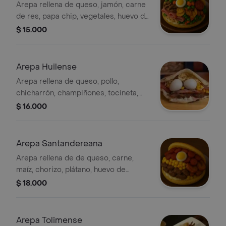
Arepa rellena de queso, jamón, carne
de res, papa chip, vegetales, huevo de
codorniz.
$ 15.000
Arepa Huilense
Arepa rellena de queso, pollo,
chicharrón, champiñones, tocineta,
huevo de codorniz.
$ 16.000
Arepa Santandereana
Arepa rellena de de queso, carne,
maíz, chorizo, plátano, huevo de
codorniz.
$ 18.000
Arepa Tolimense