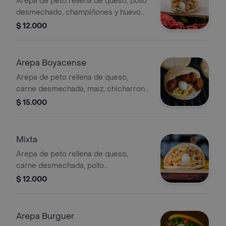
Arepa de peto rellena de queso, pollo
desmechado, champiñones y huevo
de codorniz.
$ 12.000
Arepa Boyacense
Arepa de peto rellena de queso,
carne desmechada, maiz, chicharron,
platano en trocitos, pico de galloy
$ 15.000
huevo de acodorniz.
Mixta
Arepa de peto rellena de queso,
carne desmechada, pollo
desmechado, huevo de codorniz y
$ 12.000
chicharrón.
Arepa Burguer