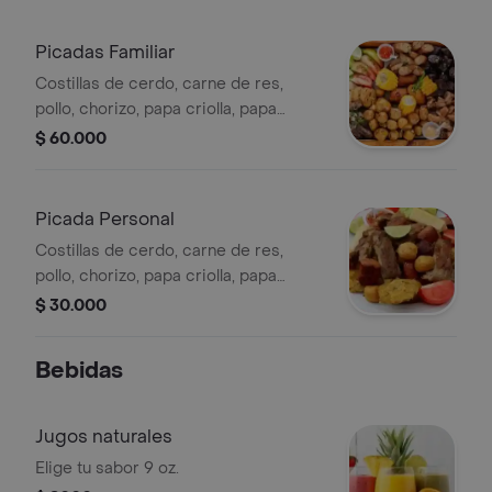
Picadas Familiar
Costillas de cerdo, carne de res,
pollo, chorizo, papa criolla, papa
francesa, chips de plátano, yuca,
$ 60.000
ensalada fresca, y salsa de la casa
Picada Personal
Costillas de cerdo, carne de res,
pollo, chorizo, papa criolla, papa
francesa, chips de plátano, yuca,
$ 30.000
ensalada fresca, y salsa de la casa
Bebidas
Jugos naturales
Elige tu sabor 9 oz.