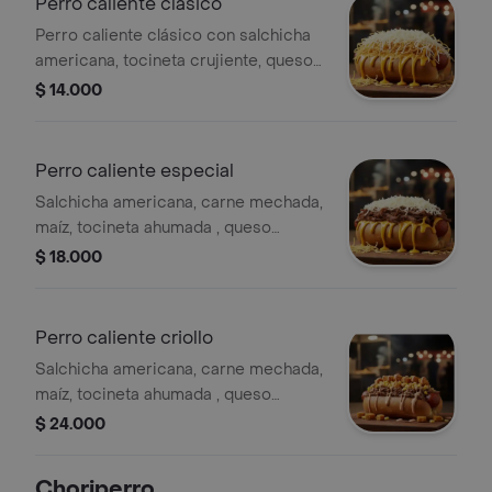
Perro caliente clásico
Perro caliente clásico con salchicha
americana, tocineta crujiente, queso
mozzarella, papa chip y pan suave.
$ 14.000
Perro caliente especial
Salchicha americana, carne mechada,
maíz, tocineta ahumada , queso
mozarella, papitas chip y pan suave.
$ 18.000
Perro caliente criollo
Salchicha americana, carne mechada,
maíz, tocineta ahumada , queso
fundido y pan suave.
$ 24.000
Choriperro