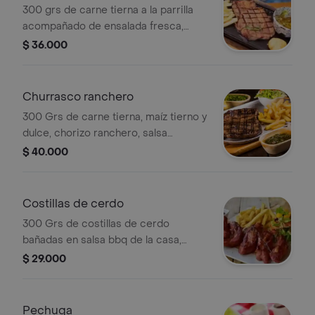
300 grs de carne tierna a la parrilla
acompañado de ensalada fresca,
papa a la francesa, arepa con queso y
$ 36.000
chimichurri.
Churrasco ranchero
300 Grs de carne tierna, maíz tierno y
dulce, chorizo ranchero, salsa
ranchera acompañado de papas a la
$ 40.000
francesa, papa criolla y ensalada
fresca.
Costillas de cerdo
300 Grs de costillas de cerdo
bañadas en salsa bbq de la casa,
acompañados de papa criolla, papa a
$ 29.000
la francesa y ensalada fresca.
Pechuga