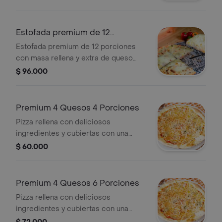
Estofada premium de 12
porciones
Estofada premium de 12 porciones
con masa rellena y extra de queso
gratinado en la parte superior.
$ 96.000
Premium 4 Quesos 4 Porciones
Pizza rellena con deliciosos
ingredientes y cubiertas con una
crocante masa con queso crema,
$ 60.000
cheddar, parmesano y queso
mozzarella gratinado.
Premium 4 Quesos 6 Porciones
Pizza rellena con deliciosos
ingredientes y cubiertas con una
crocante masa con queso crema,