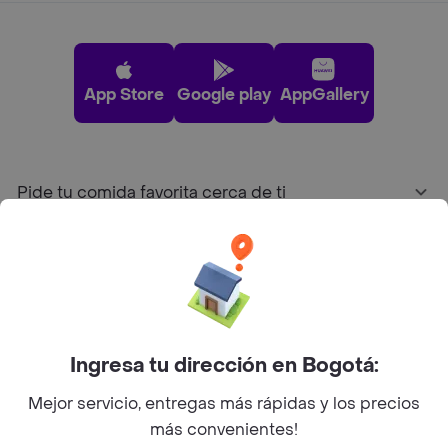
App Store
Google play
AppGallery
Pide tu comida favorita cerca de ti
Categorías
Únete a Rappi
Ingresa tu dirección en Bogotá:
Sobre Rappi
Mejor servicio, entregas más rápidas y los precios
más convenientes!
Facebook
Twitter
Instagram