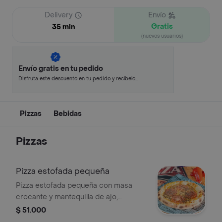
Delivery
Envío
Gratis
35 min
(nuevos usuarios)
Envío gratis en tu pedido
Disfruta este descuento en tu pedido y recíbelo
en minutos.
Pizzas
Bebidas
Pizzas
Pizza estofada pequeña
Pizza estofada pequeña con masa
crocante y mantequilla de ajo,
cubierta con rodajas de tomate y
$ 51.000
especias.