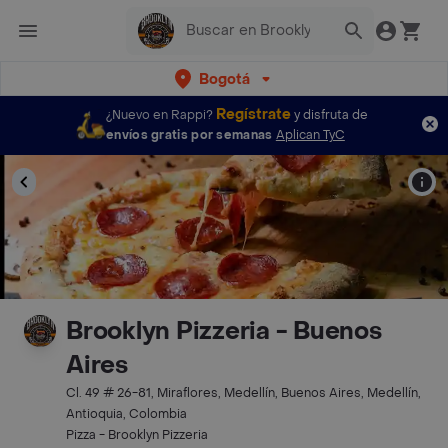
Bogotá
Regístrate
¿Nuevo en Rappi?
y disfruta de
envíos gratis por semanas
Aplican TyC
Brooklyn Pizzeria - Buenos
Aires
Cl. 49 # 26-81, Miraflores, Medellín, Buenos Aires, Medellín,
Antioquia, Colombia
Pizza - Brooklyn Pizzeria