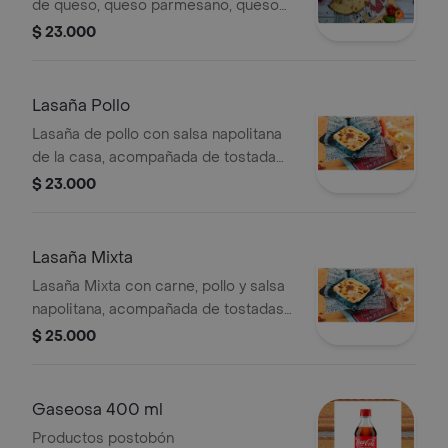
de queso, queso parmesano, queso
mozzarella y adicional 2 ingredientes
$ 23.000
de tu elección.
Lasaña Pollo
Lasaña de pollo con salsa napolitana
de la casa, acompañada de tostada
de ajo.
$ 23.000
Lasaña Mixta
Lasaña Mixta con carne, pollo y salsa
napolitana, acompañada de tostadas
de ajo.
$ 25.000
Gaseosa 400 ml
Productos postobón