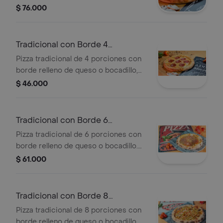
$ 76.000
Tradicional con Borde 4
Porciones
Pizza tradicional de 4 porciones con
borde relleno de queso o bocadillo,
cubierta con rodajas de pepperoni.
$ 46.000
Tradicional con Borde 6
Porciones
Pizza tradicional de 6 porciones con
borde relleno de queso o bocadillo.
Incluye rodajas de tomate y orégano.
$ 61.000
Tradicional con Borde 8
Porciones
Pizza tradicional de 8 porciones con
borde relleno de queso o bocadillo.