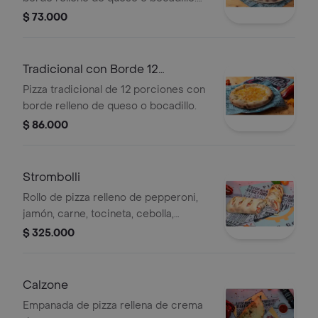
Incluye ingredientes visibles como
$ 73.000
salsa de tomate y queso.
Tradicional con Borde 12
Porciones
Pizza tradicional de 12 porciones con
borde relleno de queso o bocadillo.
$ 86.000
Strombolli
Rollo de pizza relleno de pepperoni,
jamón, carne, tocineta, cebolla,
tomate, pimentón, crema de queso,
$ 325.000
queso parmesano, queso mozzarella.
Calzone
Empanada de pizza rellena de crema