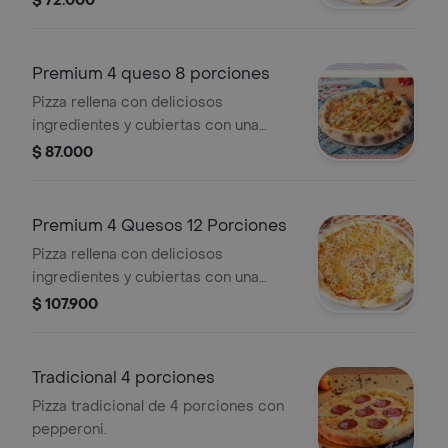
$ 72.000
cheddar, parmesano y queso
mozzarella gratinado.
Premium 4 queso 8 porciones
Pizza rellena con deliciosos
ingredientes y cubiertas con una
crocante masa con queso crema,
$ 87.000
cheddar, parmesano y queso
mozzarella gratinado.
Premium 4 Quesos 12 Porciones
Pizza rellena con deliciosos
ingredientes y cubiertas con una
crocante masa con queso crema,
$ 107.900
cheddar, parmesano y queso
mozzarella gratinado.
Tradicional 4 porciones
Pizza tradicional de 4 porciones con
pepperoni.