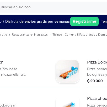
Registrarme
pi?
Disfruta de
envíos gratis por semanas
Tér
icilio
Restaurantes en Manizales
Ticinco - Comuna 8 Palogrande a Domici
on
Pizza Bol
 72h, base
Pizza perso
ozzarella full
bolognesa y
m, toques de
$ 20.000
zada con miel hot
e dulcepicante
Pizza chee
modoro san
Pizza perso