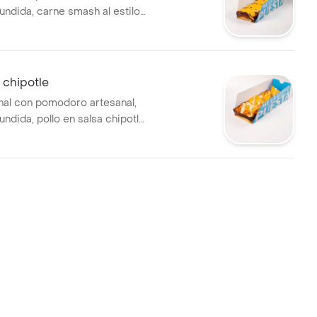
undida, carne smash al estilo
pa generosa de queso cheddar
n cubos salteada para un sabor
hamburguesa llevado al
za.
o chipotle
nal con pomodoro artesanal,
undida, pollo en salsa chipotle
íz tierno y crumble de
 ese toque crocante estilo