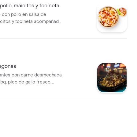
pollo, maicitos y tocineta
 con pollo en salsa de
citos y tocineta acompañada
o
ngonas
antes con carne desmechada
bq, pico de gallo fresco,
jiente y lluvia de queso