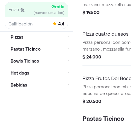
marzano, mozzarella sua
Gratis
Envío
tocineta crocante y un 
$ 19.500
(nuevos usuarios)
reduccion de balsámico
Calificación
4.4
dulce, salado y ácido e
Pizza cuatro quesos
Pizzas
Pizza personal con po
Pastas Ticinco
marzano , mozzarella fu
con carácter, parmesano
$ 24.000
Bowls Ticinco
de queso ciliegine que 
cremosidad en cada bo
Hot dogs
combinación intensa y e
Pizza Frutos Del Bos
amantes del queso.
Bebidas
Pizza personal con mix d
espuma de queso, croc
y azúcar glass.
$ 20.500
Pastas Ticinco