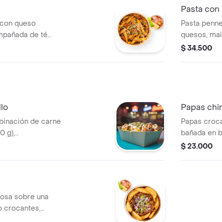
Pasta con 
 con queso
Pasta penne
mpañada de té
quesos, mai
de té helad
$ 34.500
lo
Papas chi
binación de carne
Papas croc
0 g),
bañada en b
ulce, lechuga
tocineta cru
$ 23.000
 papa ripio
cheddar
 con nuestra salsa
nconfundible salsa
gosa sobre una
 crocantes,
 en cubos y