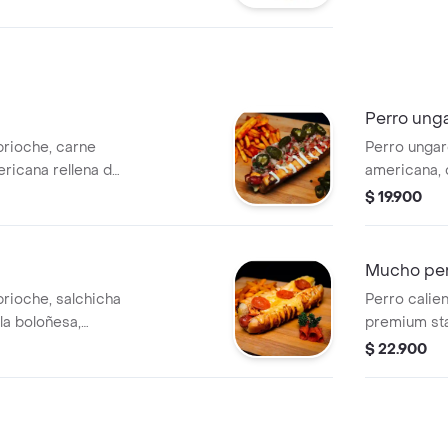
contundente, lleno
auténtico de la
Perro ung
brioche, carne
Perro ungar
ericana rellena de
americana, q
lta en tocineta,
casa y papi
$ 19.900
ajíes. nota: se
nte.
Mucho pe
brioche, salchicha
Perro calie
la boloñesa,
premium sta
oni.
chorizo san
$ 22.900