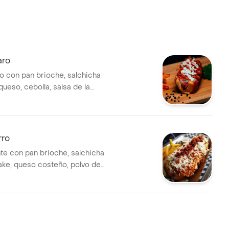
aro
o con pan brioche, salchicha
ueso, cebolla, salsa de la
ta chongo.
rro
nte con pan brioche, salchicha
ke, queso costeño, polvo de
tarrosano y maíz dulce.