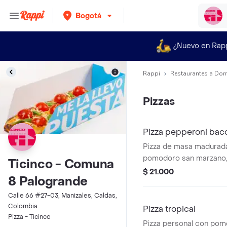
Bogotá
¿Nuevo en Rap
Rappi
Restaurantes a Dom
Pizzas
Pizza pepperoni bac
Pizza de masa madurada
pomodoro san marzano, m
Ticinco - Comuna
melt, pepperoni premiu
$ 21.000
8 Palogrande
bacon crocante y finali
honey para un contrast
Calle 66 #27-03, Manizales, Caldas,
que estalla en sabor.
Colombia
Pizza tropical
Pizza - Ticinco
Pizza personal con po