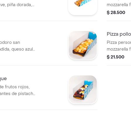
ve, piña dorada,
mozzarella f
toque de
burger, ca
$ 28.500
 que equilibra
y cebolla e
n bocado.
clásico de 
formato piz
Pizza poll
modoro san
Pizza perso
ndida, queso azul
mozzarella f
 rallado y perlas
ahumado, ma
$ 21.500
aportan
nachos para
cado. una
tex-mex
quilibrada para
que
e frutos rojos,
antes de pistacho