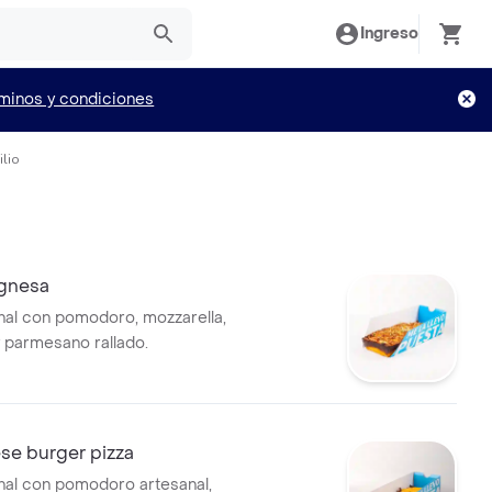
Ingreso
minos y condiciones
lio
ognesa
nal con pomodoro, mozzarella,
 parmesano rallado.
se burger pizza
nal con pomodoro artesanal,