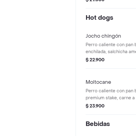
cilantro fresco. un mix 
de sabor y con el perfil 
Hot dogs
birria
Jocho chingón
Perro caliente con pan 
enchilada, salchicha am
queso doble crema envue
$ 22.900
pico de gallo y salsa de 
puede solicitar sin pica
Moltocane
Perro caliente con pan 
premium stake, carne a 
queso cheddar y pepper
$ 23.900
Bebidas