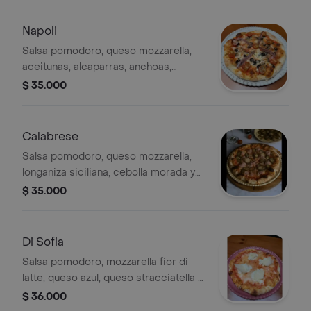
Napoli
Salsa pomodoro, queso mozzarella,
aceitunas, alcaparras, anchoas,
tomate cherry y orégaano.
$ 35.000
Calabrese
Salsa pomodoro, queso mozzarella,
longaniza siciliana, cebolla morada y
jalapeño.
$ 35.000
Di Sofia
Salsa pomodoro, mozzarella fior di
latte, queso azul, queso stracciatella y
parmigiano reggiano.
$ 36.000