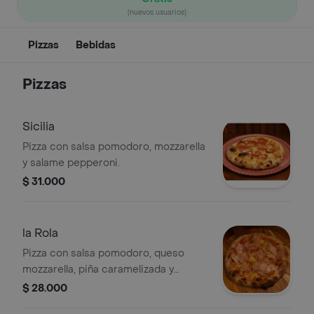
(nuevos usuarios)
Pizzas
Bebidas
Pizzas
Sicilia
Pizza con salsa pomodoro, mozzarella
y salame pepperoni.
$ 31.000
la Rola
Pizza con salsa pomodoro, queso
mozzarella, piña caramelizada y
prosciutto cotto.
$ 28.000