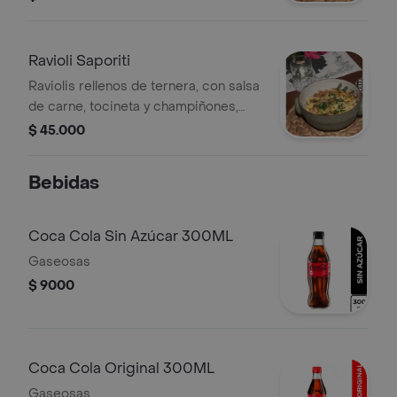
ahumado.
Ravioli Saporiti
Raviolis rellenos de ternera, con salsa
de carne, tocineta y champiñones,
gratinados en hornos.
$ 45.000
Bebidas
Coca Cola Sin Azúcar 300ML
Gaseosas
$ 9000
Coca Cola Original 300ML
Gaseosas