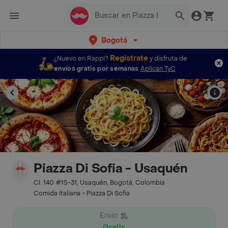
Bogotá
Regístrate
¿Nuevo en Rappi?
y disfruta de
envíos gratis por semanas
Aplican TyC
Piazza Di Sofia - Usaquén
Cl. 140 #15-31, Usaquén, Bogotá, Colombia
Comida Italiana - Piazza Di Sofia
Envío
Gratis