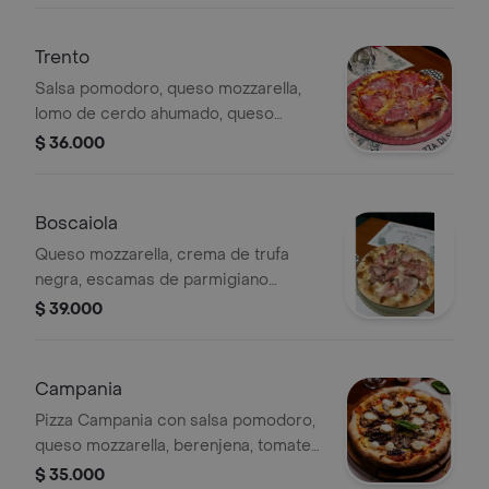
Trento
Salsa pomodoro, queso mozzarella,
lomo de cerdo ahumado, queso
provolone ahumado y tocineta
$ 36.000
ahumada.
Boscaiola
Queso mozzarella, crema de trufa
negra, escamas de parmigiano
reggiano, champiñones y porchetta
$ 39.000
romana.
Campania
Pizza Campania con salsa pomodoro,
queso mozzarella, berenjena, tomates
secos y queso bocconcini.
$ 35.000