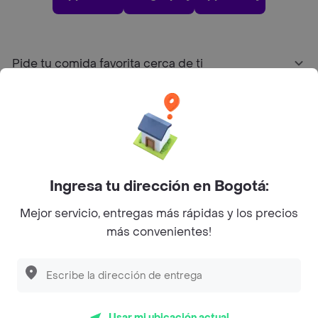
Pide tu comida favorita cerca de ti
Categorías
Únete a Rappi
Ingresa tu dirección en Bogotá:
Sobre Rappi
Mejor servicio, entregas más rápidas y los precios
más convenientes!
Facebook
Twitter
Instagram
©
2026
Rappi Inc. All rights reserved.
Usar mi ubicación actual