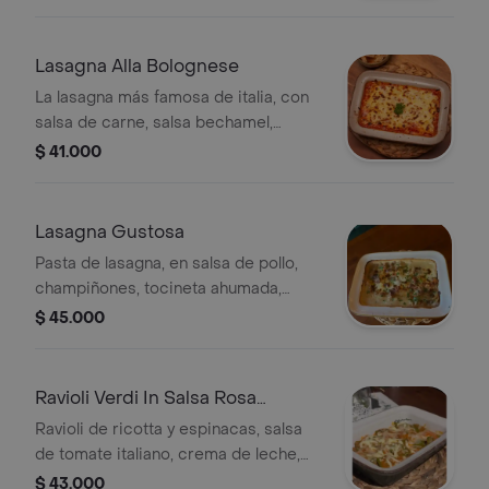
Lasagna Alla Bolognese
La lasagna más famosa de italia, con
salsa de carne, salsa bechamel,
queso parmigiano reggiano y queso
$ 41.000
mozzarella.
Lasagna Gustosa
Pasta de lasagna, en salsa de pollo,
champiñones, tocineta ahumada,
queso mozzarella y parmigiano
$ 45.000
reggiano.
Ravioli Verdi In Salsa Rosa
Affumicati
Ravioli de ricotta y espinacas, salsa
de tomate italiano, crema de leche,
queso mozzarella y queso provolone
$ 43.000