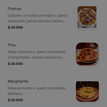
Firenze
Calzone con salsa pomodoro, queso
mozzarella, jamón serrano italiano,
champiñones, alcachofas y aceitunas.
$ 34.000
Pisa
Salsa pomodoro, queso mozzarella,
champiñones, salame pepperoni,
aceitunas negras y oregano.
$ 36.000
Margherita
Salsa pomodoro, queso mozzarella,
albahaca.
$ 26.000