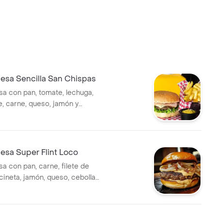
sa Sencilla San Chispas
 con pan, tomate, lechuga,
le, carne, queso, jamón y
rancesa.
sa Super Flint Loco
 con pan, carne, filete de
cineta, jamón, queso, cebolla
te, lechuga y papa a la