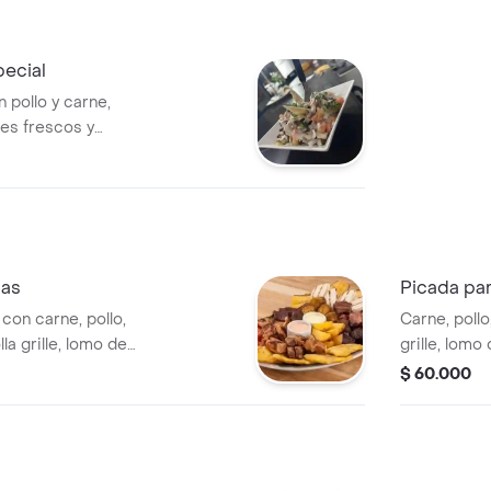
ecial
pollo y carne,
es frescos y
nas
Picada pa
con carne, pollo,
Carne, pollo
la grille, lomo de
grille, lom
alsas, papas a la
salsa, papa 
$ 60.000
porción par