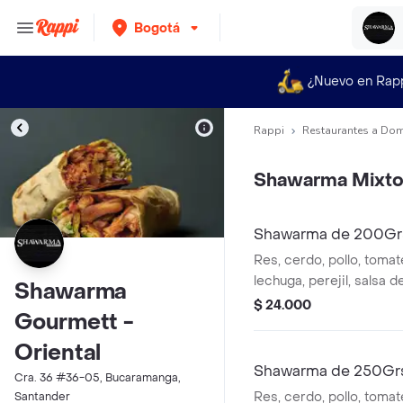
Bogotá
¿Nuevo en Rap
Rappi
Restaurantes a Dom
Shawarma Mixt
Shawarma de 200Gr
Res, cerdo, pollo, tomate
lechuga, perejil, salsa d
Shawarma
200 gr
$ 24.000
Gourmett -
Oriental
Shawarma de 250Gr
Cra. 36 #36-05, Bucaramanga,
Res, cerdo, pollo, tomate
Santander