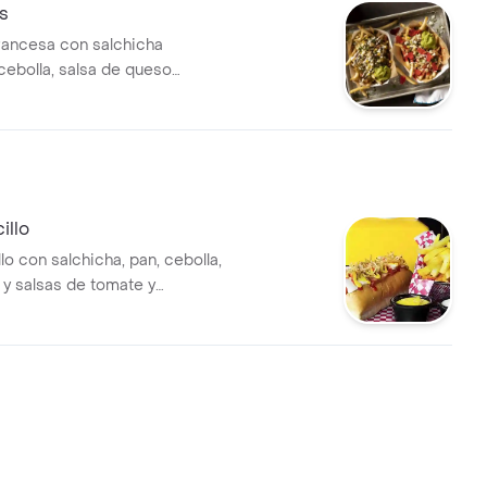
s
francesa con salchicha
cebolla, salsa de queso
amole, maíz y frijoles.
illo
lo con salchicha, pan, cebolla,
 y salsas de tomate y