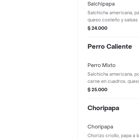
Salchipapa
Salchicha americana, pa
queso costeño y salsas
mayonesa.
$ 24.000
Perro Caliente
Perro Mixto
Salchicha americana, p
carne en cuadros, ques
papa a la francesa
$ 25.000
Choripapa
Choripapa
Chorizo criollo, papa a 