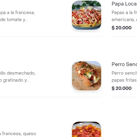
Papa Loca
pa a la francesa,
Papas a la 
 de tomate y
americana, 
salado, guac
$ 20.000
Perro Senc
ollo desmechado,
Perro sencil
o gratinado y
papas fritas
mostaza.
$ 20.000
la francesa, queso