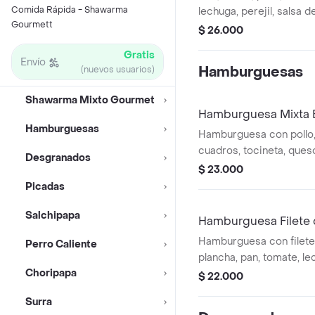
Comida Rápida - Shawarma
lechuga, perejil, salsa d
Gourmett
250 gr
$ 26.000
Gratis
Envío
Hamburguesas
(nuevos usuarios)
Shawarma Mixto Gourmet
Hamburguesa Mixta 
Hamburguesas
Hamburguesa con pollo,
cuadros, tocineta, ques
Desgranados
papas a la francesa.
$ 23.000
Picadas
Salchipapa
Hamburguesa Filete
Hamburguesa con filete
Perro Caliente
plancha, pan, tomate, le
Choripapa
grille, queso, jamón y pa
$ 22.000
Surra