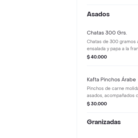
Asados
Chatas 300 Grs.
Chatas de 300 gramos
ensalada y papa a la fra
$ 40.000
Kafta Pinchos Árabe
Pinchos de carne molid
asados, acompañados d
tortilla árabe.
$ 30.000
Granizadas