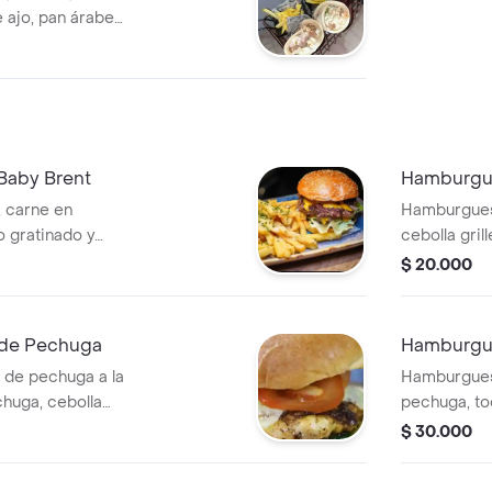
e ajo, pan árabe
Baby Brent
Hamburgue
 carne en
Hamburguesa
o gratinado y
cebolla gril
papas a la f
$ 20.000
 de Pechuga
Hamburgue
 de pechuga a la
Hamburguesa
chuga, cebolla
pechuga, to
pas a la francesa.
grille, toma
$ 30.000
francesa.