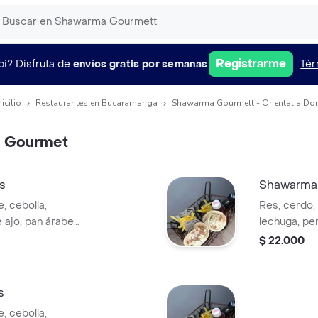
Registrarme
pi?
Disfruta de
envíos gratis por semanas
Tér
icilio
Restaurantes en Bucaramanga
Shawarma Gourmett - Oriental a Dom
o Gourmet
s
Shawarma
, cebolla,
Res, cerdo, 
e ajo, pan árabe
lechuga, per
150 gr
$ 22.000
s
, cebolla,