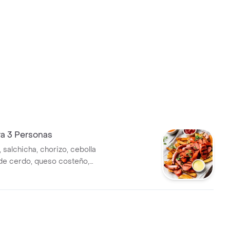
ra 3 Personas
, salchicha, chorizo, cebolla
o de cerdo, queso costeño,
a la francesa y amarilla,
a 3