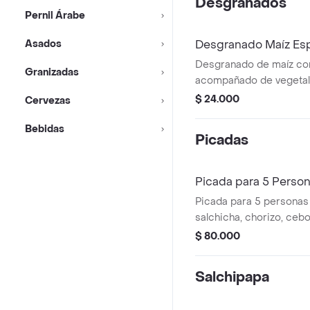
Desgranados
Pernil Árabe
Asados
Desgranado Maíz Esp
Desgranado de maíz con 
Granizadas
acompañado de vegetal
aderezo.
$ 24.000
Cervezas
Bebidas
Picadas
Picada para 5 Perso
Picada para 5 personas 
salchicha, chorizo, cebol
cerdo, queso costeño, s
$ 80.000
francesa y amarillas.
Salchipapa