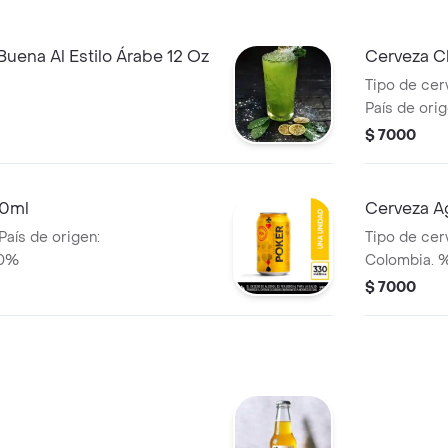
uena Al Estilo Árabe 12 Oz
Cerveza C
Tipo de cerv
País de ori
$ 7000
30ml
Cerveza Ag
País de origen:
Tipo de cerv
.0%
Colombia. %
$ 7000