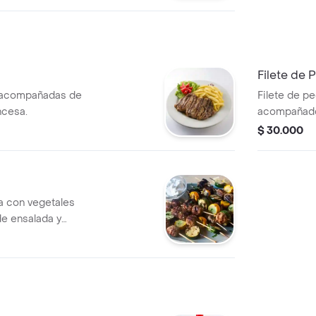
Filete de 
 acompañadas de
Filete de 
ncesa.
acompañado
la francesa.
$ 30.000
a con vegetales
e ensalada y