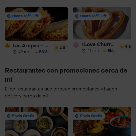
Hasta 18% Off
Hasta 18% Off
I Love Churros 95
Las Arepas – Arepas Rellenas
4.8
4.8
47 min
·
ENVÍO GRATIS
49 min
·
ENVÍO GRATIS
Restaurantes con promociones cerca de
mí
Elige restaurantes que ofrecen promociones y hacen
delivery cerca de mí
Envío Gratis
Envío Gratis