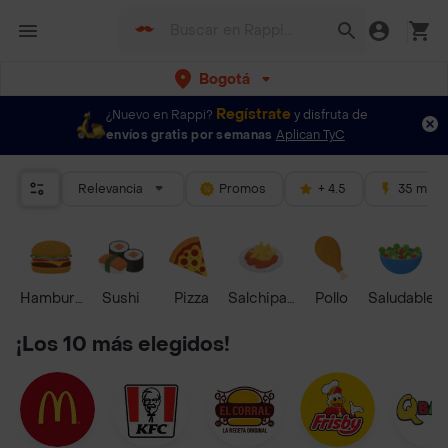
Bogotá
Regístrate
¿Nuevo en Rappi?
y disfruta de
envíos gratis por semanas
Aplican TyC
Relevancia
Promos
+ 4.5
35 mins
Hamburguesa
Sushi
Pizza
Salchipapas
Pollo
Saludable
¡Los 10 más elegidos!