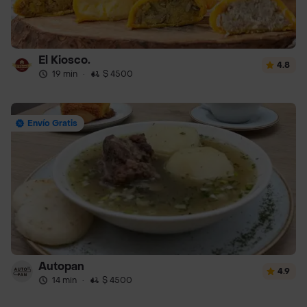
El Kiosco.
4.8
19 min
·
$ 4500
Envío Gratis
Autopan
4.9
14 min
·
$ 4500