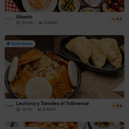
Abasto
4.5
55 min
·
$ 8000
Envío Gratis
Lechona y Tamales el Tolimense
4.6
12 min
·
$ 4000