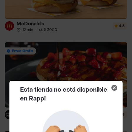
McDonald's
4.8
12 min
·
$ 3000
Envío Gratis
Esta tienda no está disponible
en Rappi
Brunch & Munch
4.9
12 min
·
$ 4000