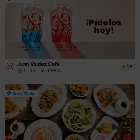
Juan Valdez Café
4.9
12 min
·
$ 4000
Envío Gratis