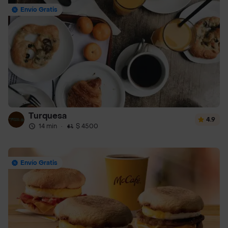
Envío Gratis
Turquesa
4.9
14 min
·
$ 4500
Envío Gratis