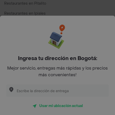
Restaurantes en Pitalito
Restaurantes en Ipiales
Restaurantes en San Andres
Restaurantes cerca de mi para pedir Comida a Domicilio -
Top Marcas y Cadenas de Restaurantes
Ingresa tu dirección en Bogotá:
Encuéntranos en estos países
Mejor servicio, entregas más rápidas y los precios
más convenientes!
App Store
Google play
AppGallery
Usar mi ubicación actual