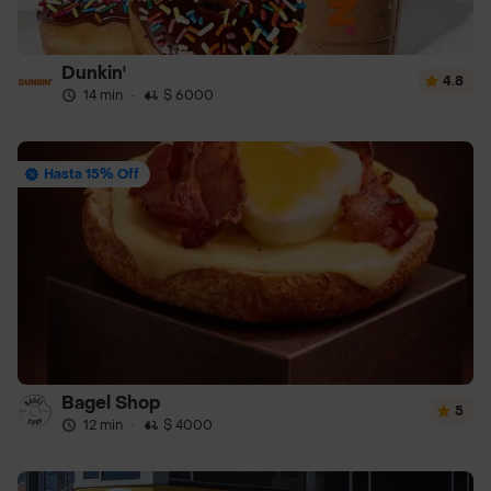
Dunkin'
4.8
14 min
·
$ 6000
Hasta 15% Off
Bagel Shop
5
12 min
·
$ 4000