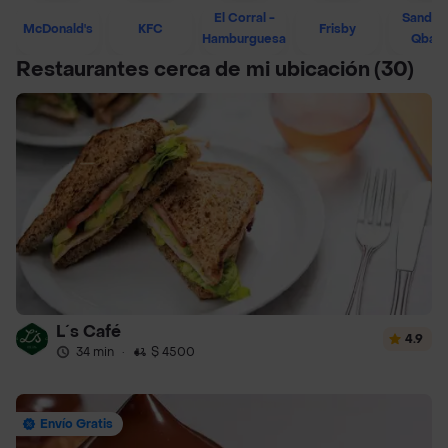
El Corral -
Sandwi
McDonald's
KFC
Frisby
Hamburguesa
Qban
Restaurantes cerca de mi ubicación
(30)
L´s Café
4.9
34 min
·
$ 4500
Envío Gratis