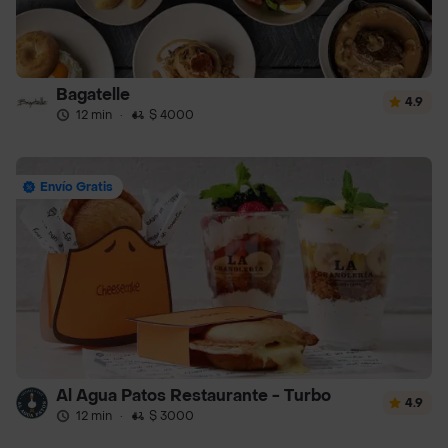
Bagatelle
4.9
12 min
·
$ 4000
Envío Gratis
Al Agua Patos Restaurante - Turbo
4.9
12 min
·
$ 3000