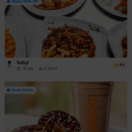
Hasta 50% Off
Sabyi
4.9
19 min
·
$ 3500
Envío Gratis